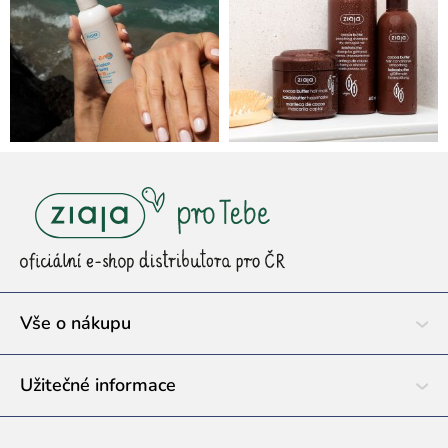
Z
á
p
a
t
í
Vše o nákupu
Užitečné informace