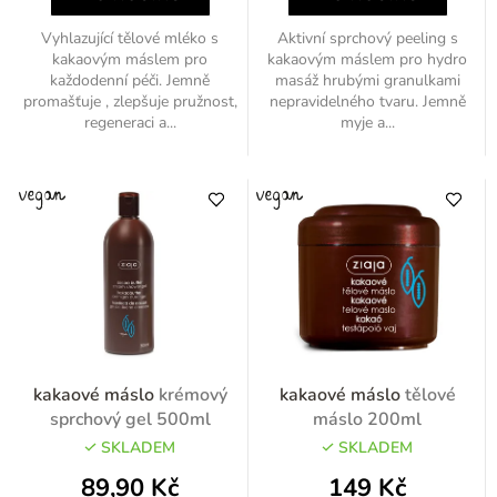
Vyhlazující tělové mléko s
Aktivní sprchový peeling s
kakaovým máslem pro
kakaovým máslem pro hydro
každodenní péči. Jemně
masáž hrubými granulkami
promašťuje , zlepšuje pružnost,
nepravidelného tvaru. Jemně
regeneraci a...
myje a...
kakaové máslo
krémový
kakaové máslo
tělové
sprchový gel 500ml
máslo 200ml
SKLADEM
SKLADEM
89,90 Kč
149 Kč