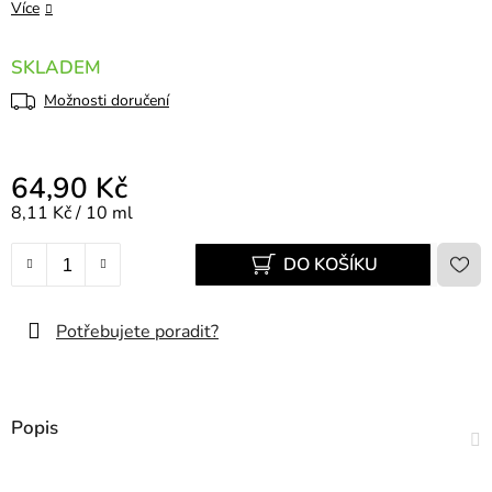
Více
SKLADEM
Možnosti doručení
64,90 Kč
Měrná cena:
8,11 Kč / 10 ml
DO KOŠÍKU
Potřebujete poradit?
Popis