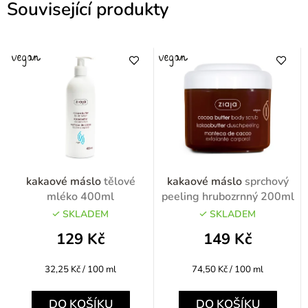
Související produkty
kakaové máslo
tělové
kakaové máslo
sprchový
mléko 400ml
peeling hrubozrnný 200ml
SKLADEM
SKLADEM
129 Kč
149 Kč
Měrná
Měrná
32,25 Kč / 100 ml
74,50 Kč / 100 ml
cena:
cena:
DO KOŠÍKU
DO KOŠÍKU