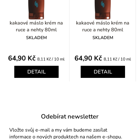
kakaové máslo krém na
kakaové máslo krém na
ruce a nehty 80ml
ruce a nehty 80ml
SKLADEM
SKLADEM
64,90 Kč
64,90 Kč
Měrná
Měrná
8,11 Kč / 10 ml
8,11 Kč / 10 ml
cena:
cena:
DETAIL
DETAIL
Odebírat newsletter
Vložte svůj e-mail a my vám budeme zasílat
informace o nových produktech na našem e-shopu.