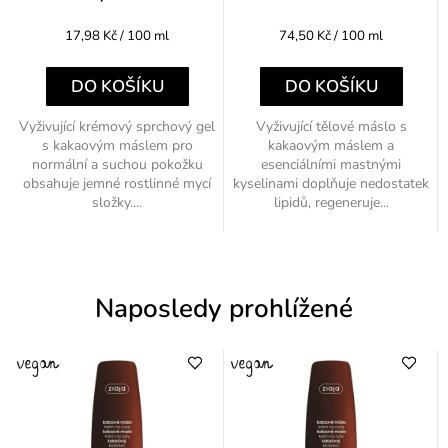
Měrná
Měrná
17,98 Kč / 100 ml
74,50 Kč / 100 ml
cena:
cena:
DO KOŠÍKU
DO KOŠÍKU
Vyživující krémový sprchový gel
Vyživující tělové máslo s
s kakaovým máslem pro
kakaovým máslem a
normální a suchou pokožku
esenciálními mastnými
obsahuje jemné rostlinné mycí
kyselinami doplňuje nedostatek
složky....
lipidů, regeneruje...
Naposledy prohlížené