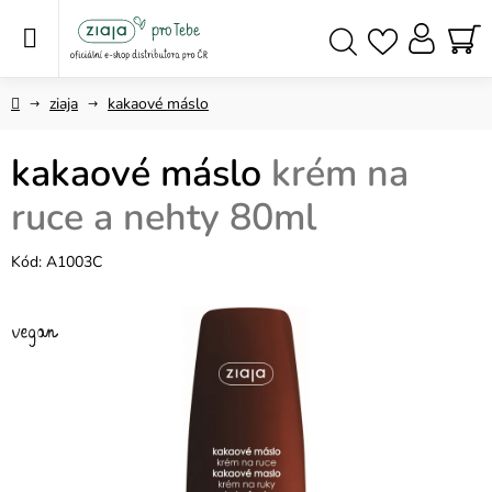
Přejít
na
obsah
NÁ
Hledat
KO
Domů
ziaja
kakaové máslo
kakaové máslo
krém na
ruce a nehty 80ml
Kód:
A1003C