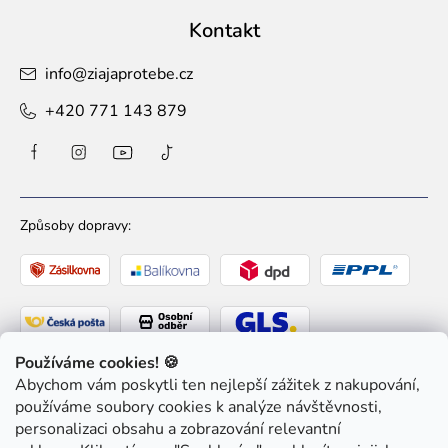
Kontakt
info
@
ziajaprotebe.cz
+420 771 143 879
Způsoby dopravy:
Používáme cookies! 🍪
Abychom vám poskytli ten nejlepší zážitek z nakupování,
Způsoby platby:
používáme soubory cookies k analýze návštěvnosti,
personalizaci obsahu a zobrazování relevantní