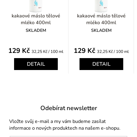
kakaové máslo tělové
kakaové máslo tělové
mléko 400ml
mléko 400ml
SKLADEM
SKLADEM
129 Kč
129 Kč
Měrná
Měrná
32,25 Kč / 100 ml
32,25 Kč / 100 ml
cena:
cena:
DETAIL
DETAIL
Odebírat newsletter
Vložte svůj e-mail a my vám budeme zasílat
informace o nových produktech na našem e-shopu.