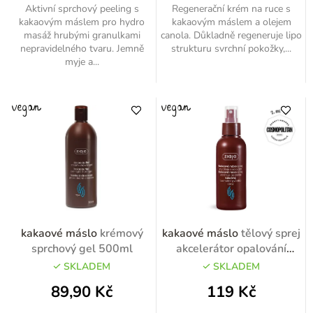
Aktivní sprchový peeling s
Regenerační krém na ruce s
kakaovým máslem pro hydro
kakaovým máslem a olejem
masáž hrubými granulkami
canola. Důkladně regeneruje lipo
nepravidelného tvaru. Jemně
strukturu svrchní pokožky,...
myje a...
kakaové máslo
krémový
kakaové máslo
tělový sprej
sprchový gel 500ml
akcelerátor opalování
100ml
SKLADEM
SKLADEM
89,90 Kč
119 Kč