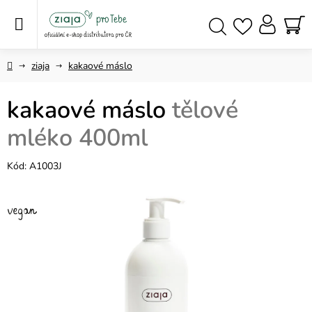
Přejít
na
obsah
NÁ
Hledat
KO
Domů
ziaja
kakaové máslo
kakaové máslo
tělové
mléko 400ml
Kód:
A1003J