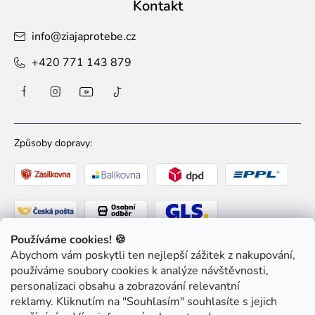
Kontakt
info
@
ziajaprotebe.cz
+420 771 143 879
Způsoby dopravy:
Používáme cookies! 🍪
Abychom vám poskytli ten nejlepší zážitek z nakupování,
Způsoby platby:
používáme soubory cookies k analýze návštěvnosti,
personalizaci obsahu a zobrazování relevantní
reklamy. Kliknutím na "Souhlasím" souhlasíte s jejich