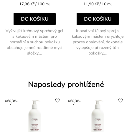
Měrná
Měrná
17,98 Kč / 100 ml
11,90 Kč / 10 ml
cena:
cena:
DO KOŠÍKU
DO KOŠÍKU
Vyživující krémový sprchový gel
Inovativní tělový sprej s
s kakaovým máslem pro
kakaovým máslem urychluje
normální a suchou pokožku
proces opalování, dokonale
obsahuje jemné rostlinné mycí
vylepšuje přirozený tón
složky....
pokožky....
Naposledy prohlížené