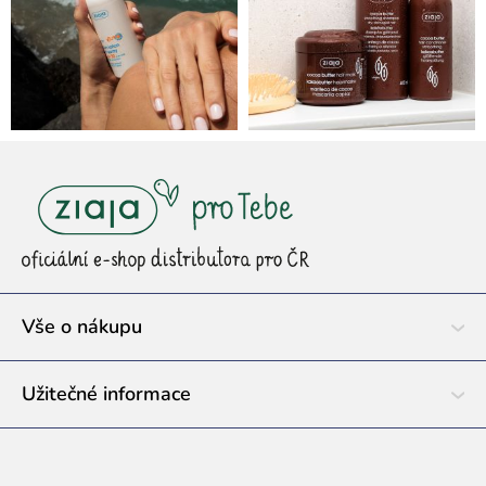
Z
á
p
a
t
í
Vše o nákupu
Užitečné informace