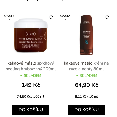
kakaové máslo
sprchový
kakaové máslo
krém na
peeling hrubozrnný 200ml
ruce a nehty 80ml
SKLADEM
SKLADEM
149 Kč
64,90 Kč
Měrná
Měrná
74,50 Kč / 100 ml
8,11 Kč / 10 ml
cena:
cena:
DO KOŠÍKU
DO KOŠÍKU