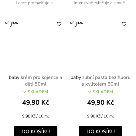
Lehce promašťuje a...
Intenzivně zvlhčuje a jemně...
baby
krém pro kojence a
baby
zubní pasta bez fluoru
děti 50ml
s xylitolem 50ml
SKLADEM
SKLADEM
49,90 Kč
49,90 Kč
Měrná
Měrná
9,98 Kč / 10 ml
9,98 Kč / 10 ml
cena:
cena:
DO KOŠÍKU
DO KOŠÍKU