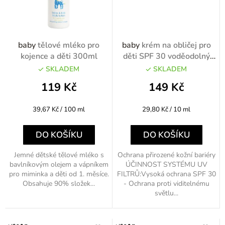
baby
tělové mléko pro
baby
krém na obličej pro
kojence a děti 300ml
děti SPF 30 voděodolný
50ml
SKLADEM
SKLADEM
119 Kč
149 Kč
Měrná
Měrná
39,67 Kč / 100 ml
29,80 Kč / 10 ml
cena:
cena:
DO KOŠÍKU
DO KOŠÍKU
Jemné dětské tělové mléko s
Ochrana přirozené kožní bariéry
bavlníkovým olejem a vápníkem
ÚČINNOST SYSTÉMU UV
pro miminka a děti od 1. měsíce.
FILTRŮ:Vysoká ochrana SPF 30
Obsahuje 90% složek...
- Ochrana proti viditelnému
světlu...