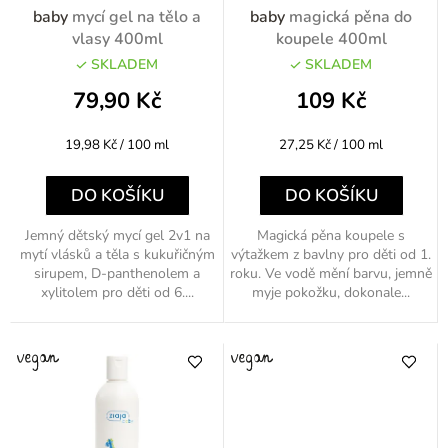
t
o
baby
mycí gel na tělo a
baby
magická pěna do
ů
d
vlasy 400ml
koupele 400ml
u
SKLADEM
SKLADEM
k
79,90 Kč
109 Kč
t
Měrná
Měrná
19,98 Kč / 100 ml
27,25 Kč / 100 ml
ů
cena:
cena:
DO KOŠÍKU
DO KOŠÍKU
Jemný dětský mycí gel 2v1 na
Magická pěna koupele s
mytí vlásků a těla s kukuřičným
výtažkem z bavlny pro děti od 1.
sirupem, D-panthenolem a
roku. Ve vodě mění barvu, jemně
xylitolem pro děti od 6....
myje pokožku, dokonale...