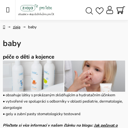
Přejít
na
obsah
NÁ
Hledat
KO
Domů
ziaja
baby
baby
péče o děti a kojence
• obsahuje látky s prokázaným zklidňujícím a hydratačním účinkem
• vytvořené ve spolupráci s odborníky v oblasti pediatrie, dermatologie,
alergologie
• gely a zubní pasty stomatologicky testované
Přečtete si více informací v našem článku na blogu:
Jak pečovat o