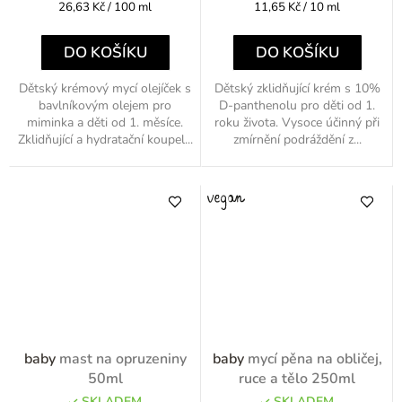
Měrná
Měrná
26,63 Kč / 100 ml
11,65 Kč / 10 ml
cena:
cena:
DO KOŠÍKU
DO KOŠÍKU
Dětský krémový mycí olejíček s
Dětský zklidňující krém s 10%
bavlníkovým olejem pro
D-panthenolu pro děti od 1.
miminka a děti od 1. měsíce.
roku života. Vysoce účinný při
Zklidňující a hydratační koupel...
zmírnění podráždění z...
baby
mast na opruzeniny
baby
mycí pěna na obličej,
50ml
ruce a tělo 250ml
SKLADEM
SKLADEM