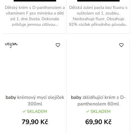
Dětský krém s D-panthenolem a
Dětská zubní pasta bez fluoru s
vitamínem F pro miminka a děti
xylitolem od 1. zoubku.
od 1. dne života. Dokonale
Neobsahuje fluor. Obsahuje
zvlhčuje jemnou citlivou...
92% složek přírodního původu.
baby
krémový mycí olejíček
baby
zklidňující krém s D-
300ml
panthenolem 60ml
SKLADEM
SKLADEM
79,90 Kč
69,90 Kč