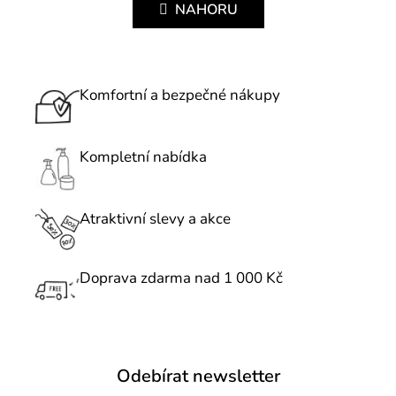
l
NAHORU
n
á
k
d
o
a
v
c
Komfortní a bezpečné nákupy
á
í
n
p
í
r
Kompletní nabídka
v
k
Atraktivní slevy a akce
y
v
ý
Doprava zdarma nad 1 000 Kč
p
i
s
u
Odebírat newsletter