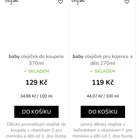
baby
olejíček do koupele
baby
olejíček pro kojence a
370ml
děti 270ml
SKLADEM
SKLADEM
129 Kč
119 Kč
Měrná
Měrná
34,86 Kč / 100 ml
44,07 Kč / 100 ml
cena:
cena:
DO KOŠÍKU
DO KOŠÍKU
Dětský promašťující olejíček do
Jemný dětský olejíček s
koupele s vitamínem E pro
heřmánkem a vitamínem F pro
miminka a děti od 1. dne života.
miminka a děti od 1. dne života.