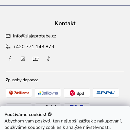
Kontakt
info
@
ziajaprotebe.cz
+420 771 143 879
Způsoby dopravy:
Používáme cookies! 🍪
Abychom vám poskytli ten nejlepší zážitek z nakupování,
Způsoby platby:
používáme soubory cookies k analýze návštěvnosti,