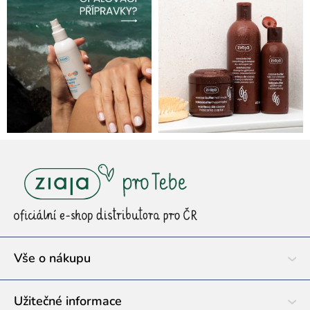
Z
á
p
a
t
í
Vše o nákupu
Užitečné informace