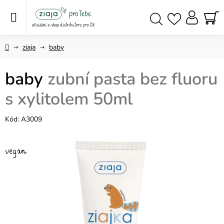
Přejít
na
obsah
NÁ
Hledat
KO
Domů
ziaja
baby
baby
zubní pasta bez fluoru
s xylitolem 50ml
Kód:
A3009