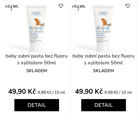
baby zubní pasta bez fluoru
baby zubní pasta bez fluoru
s xylitolem 50ml
s xylitolem 50ml
SKLADEM
SKLADEM
49,90 Kč
49,90 Kč
Měrná
Měrná
9,98 Kč / 10 ml
9,98 Kč / 10 ml
cena:
cena:
DETAIL
DETAIL