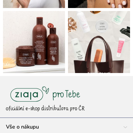
Z
á
p
a
t
í
Vše o nákupu