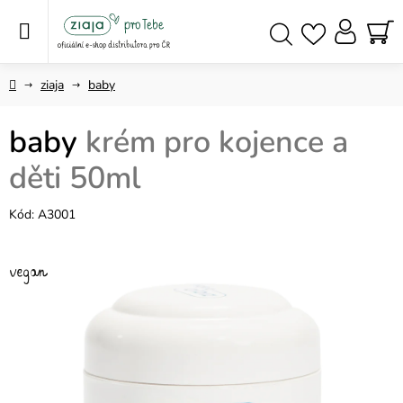
Přejít
na
obsah
NÁ
Hledat
KO
Domů
ziaja
baby
baby
krém pro kojence a
děti 50ml
Kód:
A3001