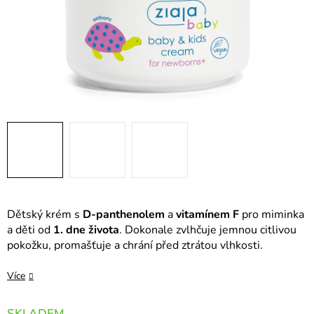
Dětský krém s
D-panthenolem
a
vitamínem F
pro miminka
a děti od
1. dne života
. Dokonale zvlhčuje jemnou citlivou
pokožku, promašťuje a chrání před ztrátou vlhkosti.
Více
SKLADEM