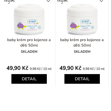
baby krém pro kojence a
baby krém pro kojence a
děti 50ml
děti 50ml
SKLADEM
SKLADEM
49,90 Kč
49,90 Kč
Měrná
Měrná
9,98 Kč / 10 ml
9,98 Kč / 10 ml
cena:
cena:
DETAIL
DETAIL