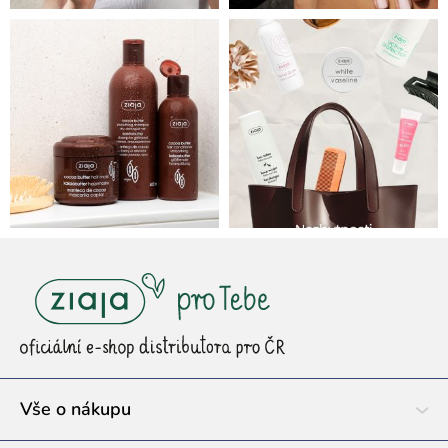
Z
á
p
a
t
í
Vše o nákupu