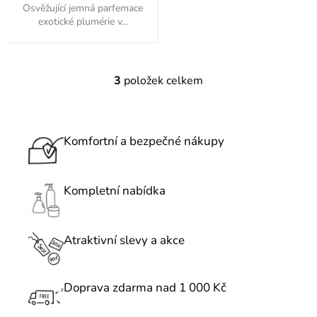
Osvěžující jemná parfemace
exotické plumérie v...
3
položek celkem
O
v
l
á
Komfortní a bezpečné nákupy
d
a
c
Kompletní nabídka
í
p
r
Atraktivní slevy a akce
v
k
Doprava zdarma nad 1 000 Kč
y
v