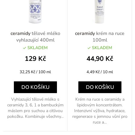
í
p
r
o
ceramidy
tělové mléko
ceramidy
krém na ruce
d
vyhlazující 400ml
100ml
u
SKLADEM
SKLADEM
k
129 Kč
44,90 Kč
t
Měrná
Měrná
32,25 Kč / 100 ml
4,49 Kč / 10 ml
ů
cena:
cena:
DO KOŠÍKU
DO KOŠÍKU
Vyhlazující tělové mléko s
Krém na ruce s ceramidy a
ceramidy 3, 6, 1 a bambuckým
lipidovým koncentrátem.
máslem pro suchou a citlivou
Intenzivní výživa, hydratace,
pokožku. Kombinuje všechny...
regenerace s jemnou vůní pro
ruce a...