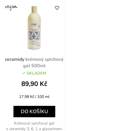
ceramidy
krémový sprchový
gel 500ml
SKLADEM
89,90 Kč
Měrná
17,98 Kč / 100 ml
cena:
DO KOŠÍKU
Krémový sprchový gel
s ceramidy 3, 6, 1 a glycerinem.