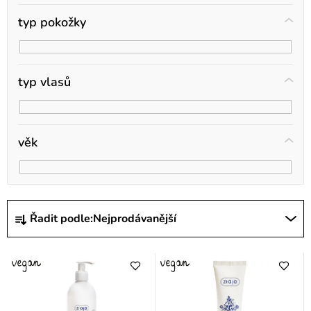
ů
typ pokožky
typ vlasů
věk
Ř
Řadit podle:
Nejprodávanější
a
z
e
n