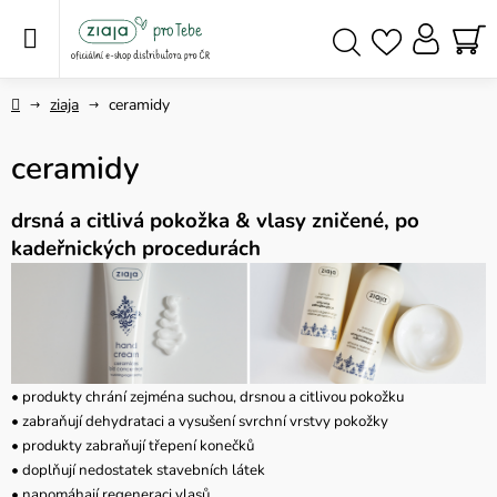
Přejít
na
obsah
NÁ
Hledat
KO
Domů
ziaja
ceramidy
ceramidy
drsná a citlivá pokožka
& vlasy zničené, po
kadeřnických procedurách
• produkty
chrání zejména suchou, drsnou a citlivou pokožku
• zabraňují dehydrataci a vysušení svrchní vrstvy pokožky
• produkty zabraňují třepení konečků
• doplňují nedostatek stavebních látek
• napomáhají regeneraci vlasů