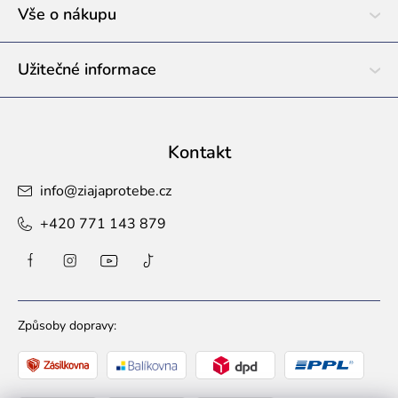
í
Vše o nákupu
Užitečné informace
Kontakt
info
@
ziajaprotebe.cz
+420 771 143 879
Způsoby dopravy: