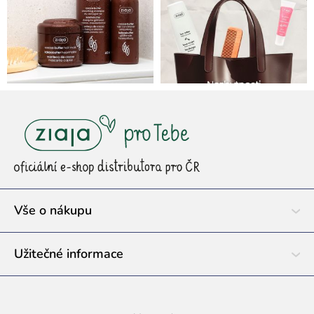
Z
á
p
a
t
í
Vše o nákupu
Užitečné informace