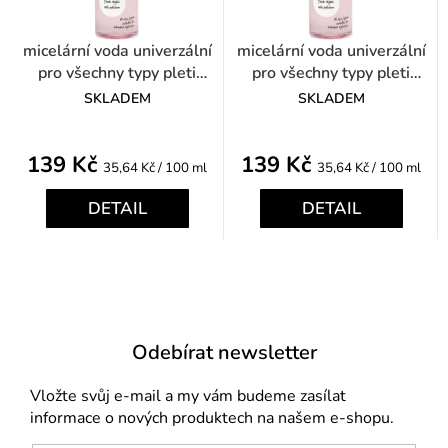
micelární voda univerzální
micelární voda univerzální
pro všechny typy pleti
pro všechny typy pleti
390ml
390ml
SKLADEM
SKLADEM
139 Kč
139 Kč
Měrná
Měrná
35,64 Kč / 100 ml
35,64 Kč / 100 ml
cena:
cena:
DETAIL
DETAIL
Odebírat newsletter
Vložte svůj e-mail a my vám budeme zasílat
informace o nových produktech na našem e-shopu.