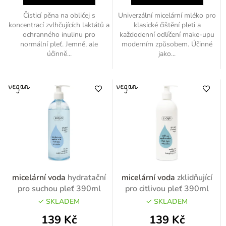
Čisticí pěna na obličej s
Univerzální micelární mléko pro
koncentrací zvlhčujících laktátů a
klasické čištění pleti a
ochranného inulinu pro
každodenní odlíčení make-upu
normální pleť. Jemně, ale
moderním způsobem. Účinné
účinně...
jako...
micelární voda
hydratační
micelární voda
zklidňující
pro suchou pleť 390ml
pro citlivou pleť 390ml
SKLADEM
SKLADEM
139 Kč
139 Kč