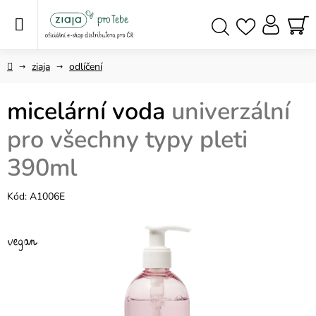
Přejít
na
obsah
NÁ
Hledat
KO
Domů
ziaja
odlíčení
micelární voda
univerzální
pro všechny typy pleti
390ml
Kód:
A1006E