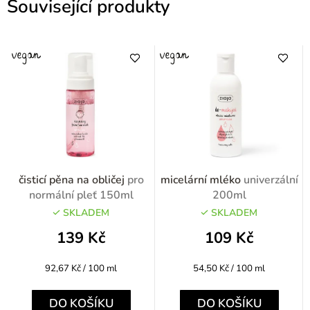
Související produkty
čisticí pěna na obličej
pro
micelární mléko
univerzální
normální pleť 150ml
200ml
SKLADEM
SKLADEM
139 Kč
109 Kč
Měrná
Měrná
92,67 Kč / 100 ml
54,50 Kč / 100 ml
cena:
cena:
DO KOŠÍKU
DO KOŠÍKU