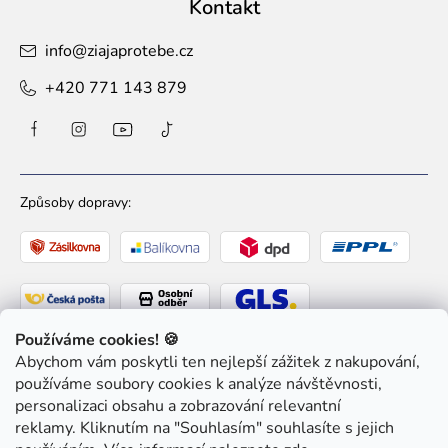
Kontakt
info
@
ziajaprotebe.cz
+420 771 143 879
Způsoby dopravy:
Používáme cookies! 🍪
Abychom vám poskytli ten nejlepší zážitek z nakupování,
Způsoby platby:
používáme soubory cookies k analýze návštěvnosti,
personalizaci obsahu a zobrazování relevantní
reklamy. Kliknutím na "Souhlasím" souhlasíte s jejich