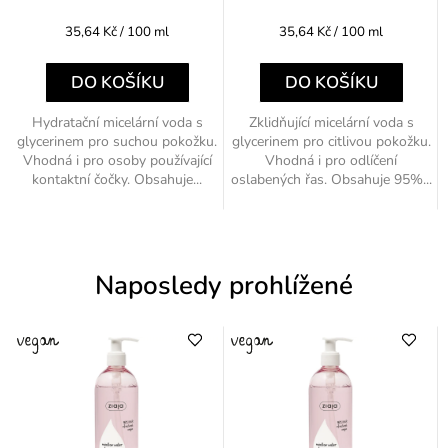
Měrná
Měrná
35,64 Kč / 100 ml
35,64 Kč / 100 ml
cena:
cena:
DO KOŠÍKU
DO KOŠÍKU
Hydratační micelární voda s
Zklidňující micelární voda s
glycerinem pro suchou pokožku.
glycerinem pro citlivou pokožku.
Vhodná i pro osoby používající
Vhodná i pro odlíčení
kontaktní čočky. Obsahuje...
oslabených řas. Obsahuje 95%...
Naposledy prohlížené