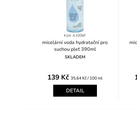
Kód: A1006F
micelární voda hydratační pro
micelá
suchou pleť 390ml
SKLADEM
139 Kč
Měrná
35,64 Kč / 100 ml
cena:
DETAIL