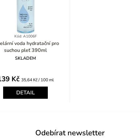
Kód: A1006F
rní voda hydratační pro
suchou pleť 390ml
SKLADEM
139 Kč
Měrná
35,64 Kč / 100 ml
cena:
DETAIL
Odebírat newsletter