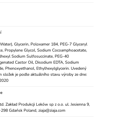
í
Water), Glycerin, Poloxamer 184, PEG-7 Glyceryl
e, Propylene Glycol, Sodium Cocoamphoacetate,
lhexyl Sodium Sulfosuccinate, PEG-40
genated Castor Oil, Disodium EDTA, Sodium
de, Phenoxyethanol, Ethylhexylglycerin. Uvedený
 složek je podle aktuálního stavu výroby ze dne:
.2020
ce
Ltd. Zakład Produkcji Leków sp z o.o. ul. Jesienna 9,
298 Gdańsk Poland, ziaja@ziaja.com