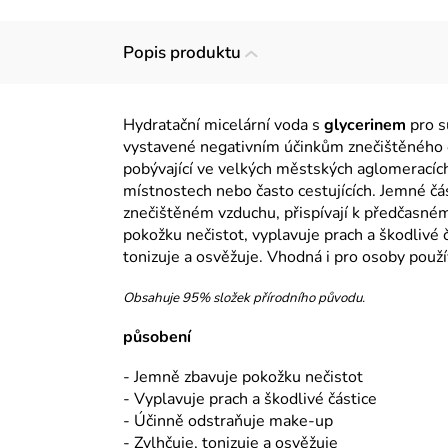
Popis produktu
Hydratační micelární voda s
glycerinem
pro s
vystavené negativním účinkům znečištěného o
pobývající ve velkých městských aglomeracích
místnostech nebo často cestujících. Jemné č
znečištěném vzduchu, přispívají k předčasném
pokožku nečistot, vyplavuje prach a škodlivé 
tonizuje a osvěžuje. Vhodná i pro osoby použív
Obsahuje 95% složek přírodního původu.
působení
- Jemně zbavuje pokožku nečistot
- Vyplavuje prach a škodlivé částice
- Účinně odstraňuje make-up
- Zvlhčuje, tonizuje a osvěžuje