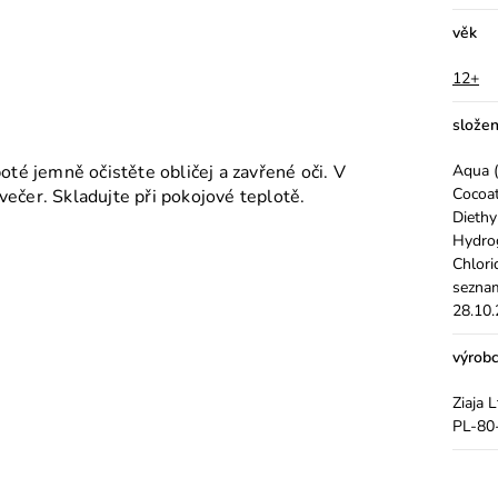
věk
12+
složen
té jemně očistěte obličej a zavřené oči. V
Aqua (
Cocoat
večer. Skladujte při pokojové teplotě.
Diethy
Hydro
Chlori
seznam
28.10
výrob
Ziaja 
PL-80-