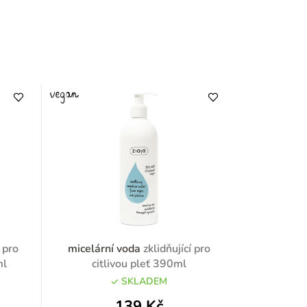
 pro
micelární voda
zklidňující pro
ml
citlivou pleť 390ml
SKLADEM
139 Kč