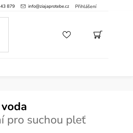
143 879
info
@
ziajaprotebe.cz
Přihlášení
NÁKUPNÍ
KOŠÍK
 voda
í pro suchou pleť