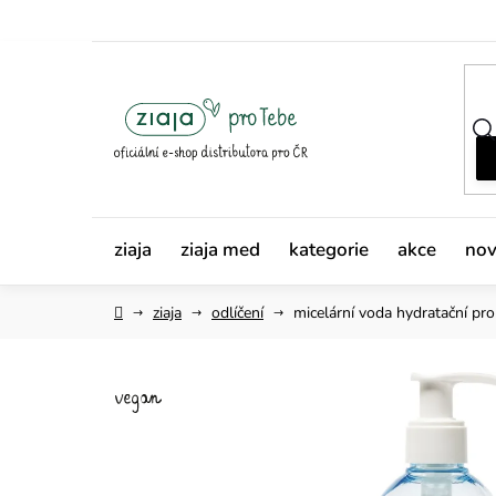
Přejít
na
obsah
ziaja
ziaja med
kategorie
akce
nov
Domů
ziaja
odlíčení
micelární voda
hydratační pr