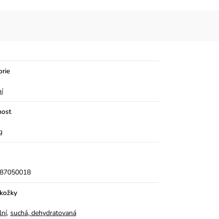
orie
ní
ost
g
87050018
okožky
lní
,
suchá, dehydratovaná