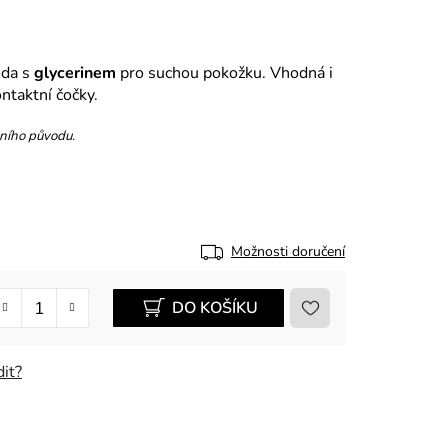
oda s
glycerinem
pro suchou pokožku. Vhodná i
ontaktní čočky.
dního původu.
Možnosti doručení
DO KOŠÍKU
it?