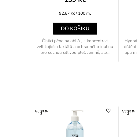
Měrná
92,67 Kč / 100 ml
cena:
DO KOŠÍKU
Čisticí pěna na obličej s koncentrací
Hydrat
zvlhčujících laktátů a ochranného inulinu
čištění
pro suchou citlivou pleť. Jemně, ale...
upu mo