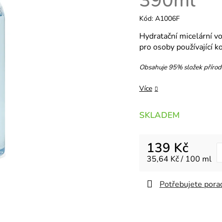
390ml
Kód:
A1006F
Hydratační micelární v
pro osoby používající k
Obsahuje 95% složek příro
Více
SKLADEM
139 Kč
Měrná cena:
35,64 Kč / 100 ml
Potřebujete porad