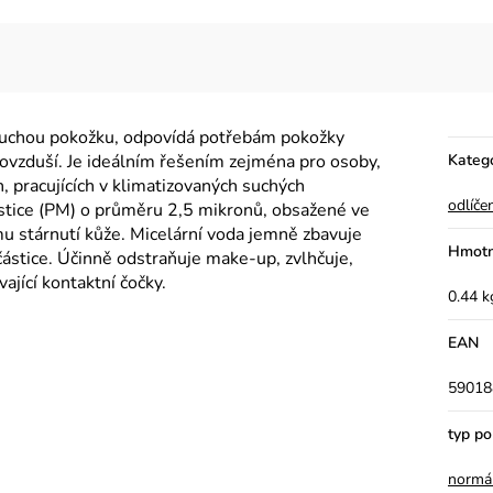
uchou pokožku, odpovídá potřebám pokožky
vzduší. Je ideálním řešením zejména pro osoby,
Kateg
, pracujících v klimatizovaných suchých
odlíče
ástice (PM) o průměru 2,5 mikronů, obsažené ve
u stárnutí kůže. Micelární voda jemně zbavuje
Hmotn
částice. Účinně odstraňuje make-up, zvlhčuje,
ající kontaktní čočky.
0.44 k
EAN
59018
typ p
normá