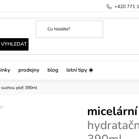
+420 771 
inky
prodejny
blog
letní tipy ☀️
o suchou pleť 390ml
micelární
hydratačn