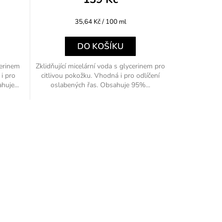
Měrná
35,64 Kč / 100 ml
cena:
DO KOŠÍKU
cerinem
Zklidňující micelární voda s glycerinem pro
i pro
citlivou pokožku. Vhodná i pro odlíčení
huje...
oslabených řas. Obsahuje 95%...