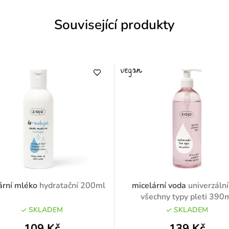
Související produkty
ární mléko
hydratační 200ml
micelární voda
univerzální
všechny typy pleti 390
SKLADEM
SKLADEM
109 Kč
139 Kč