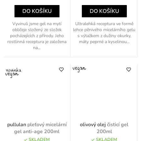
cena:
cena:
DO KOŠÍKU
DO KOŠÍKU
Vyvinuli jsme gel na mytí
Ultralehká receptura ve formě
obličeje složený ze složek
lehce pěnivého micelárního gelu
pocházejících z přírody. Jeho
s výtažkem z dužiny okurky,
rostlinná receptura je založena
máty peprné a kyselinou...
na...
pullulan
pleťový micelární
olivový olej
čisticí gel
gel anti-age 200ml
200ml
SKLADEM
SKLADEM