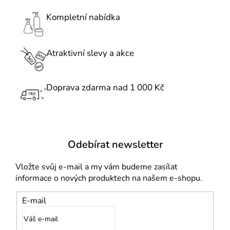
a
c
Kompletní nabídka
í
p
r
Atraktivní slevy a akce
v
k
Doprava zdarma nad 1 000 Kč
y
v
ý
p
i
Odebírat newsletter
s
u
Vložte svůj e-mail a my vám budeme zasílat
informace o nových produktech na našem e-shopu.
E-mail