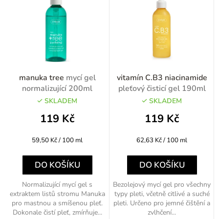
o
n
d
í
u
p
k
r
t
o
manuka tree
mycí gel
vitamín C.B3 niacinamide
ů
d
normalizující 200ml
pleťový čisticí gel 190ml
u
SKLADEM
SKLADEM
k
119 Kč
119 Kč
t
Měrná
Měrná
59,50 Kč / 100 ml
62,63 Kč / 100 ml
ů
cena:
cena:
DO KOŠÍKU
DO KOŠÍKU
Normalizující mycí gel s
Bezolejový mycí gel pro všechny
extraktem listů stromu Manuka
typy pleti, včetně citlivé a suché
pro mastnou a smíšenou pleť.
pleti. Určeno pro jemné čištění a
Dokonale čistí pleť, zmírňuje...
zvlhčení...