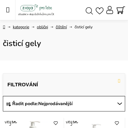
Přejít
na
obsah
NÁ
Hledat
KO
Domů
kategorie
obličej
čištění
čisticí gely
čisticí gely
V
ý
p
i
Ř
Řadit podle:
Nejprodávanější
s
a
p
z
r
e