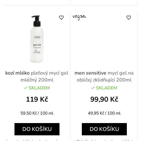
kozí mléko
pleťový mycí gel
men sensitive
mycí gel na
mléčný 200ml
obličej zklidňující 200ml
SKLADEM
SKLADEM
119 Kč
99,90 Kč
Měrná
Měrná
59,50 Kč / 100 ml
49,95 Kč / 100 ml
cena:
cena:
DO KOŠÍKU
DO KOŠÍKU