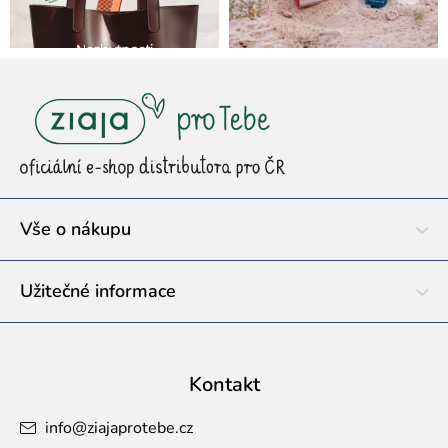
Z
á
p
a
t
í
Vše o nákupu
Užitečné informace
Kontakt
info
@
ziajaprotebe.cz