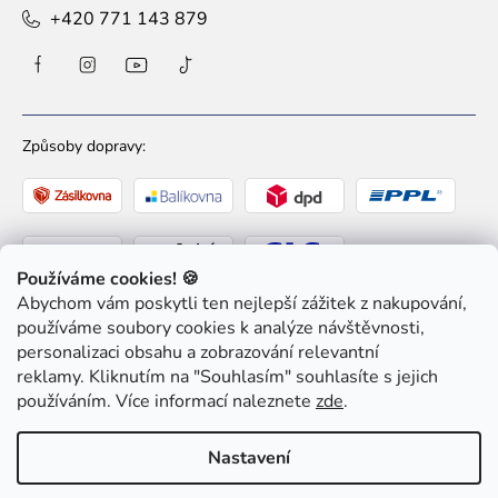
+420 771 143 879
Způsoby dopravy:
Používáme cookies! 🍪
Abychom vám poskytli ten nejlepší zážitek z nakupování,
Způsoby platby:
používáme soubory cookies k analýze návštěvnosti,
personalizaci obsahu a zobrazování relevantní
reklamy. Kliknutím na "Souhlasím" souhlasíte s jejich
používáním. Více informací naleznete
zde
.
Nastavení
Copyright 2026
Ziaja pro Tebe
. Všechna práva
vyhrazena.
Upravit nastavení cookies