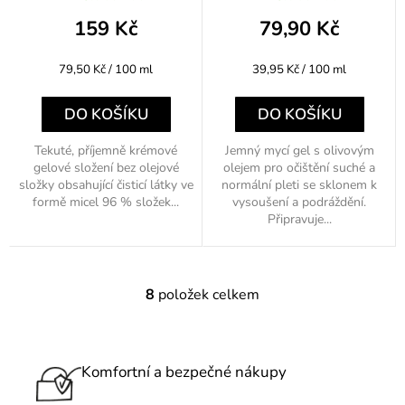
159 Kč
79,90 Kč
Měrná
Měrná
79,50 Kč / 100 ml
39,95 Kč / 100 ml
cena:
cena:
DO KOŠÍKU
DO KOŠÍKU
Tekuté, příjemně krémové
Jemný mycí gel s olivovým
gelové složení bez olejové
olejem pro očištění suché a
složky obsahující čisticí látky ve
normální pleti se sklonem k
formě micel 96 % složek...
vysoušení a podráždění.
Připravuje...
8
položek celkem
O
v
l
á
Komfortní a bezpečné nákupy
d