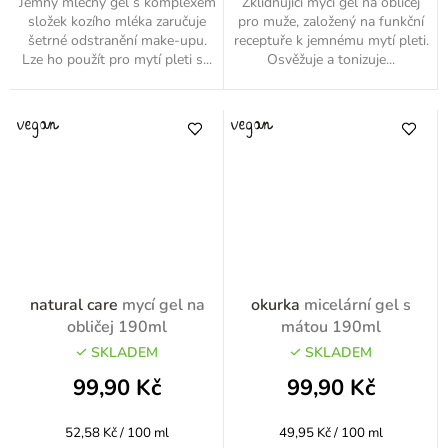
Jemný mléčný gel s komplexem
Zklidňující mycí gel na obličej
složek kozího mléka zaručuje
pro muže, založený na funkční
šetrné odstranění make-upu.
receptuře k jemnému mytí pleti.
Lze ho použít pro mytí pleti s...
Osvěžuje a tonizuje...
natural care
mycí gel na
okurka
micelární gel s
obličej 190ml
mátou 190ml
SKLADEM
SKLADEM
99,90 Kč
99,90 Kč
Měrná
Měrná
52,58 Kč / 100 ml
49,95 Kč / 100 ml