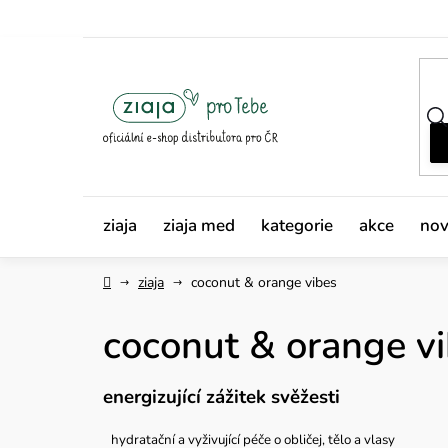
Přejít
na
obsah
ziaja
ziaja med
kategorie
akce
nov
Domů
ziaja
coconut & orange vibes
coconut & orange v
energizující zážitek svěžesti
hydratační a vyživující péče o obličej, tělo a vlasy