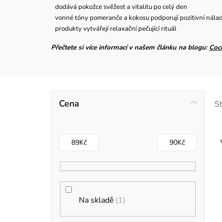
dodává pokožce svěžest a vitalitu po celý den
vonné tóny pomeranče a kokosu podporují pozitivní nála
produkty vytvářejí relaxační pečující rituál
Přečtete si více informací v našem článku na blogu:
Coc
P
Cena
S
o
s
89
Kč
90
Kč
t
r
i
a
Na skladě
1
s
n