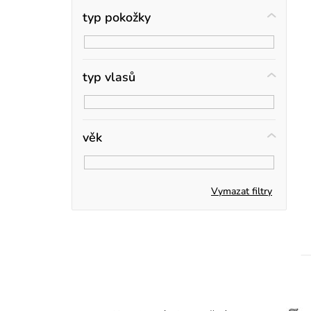
n
typ pokožky
r
í
p
typ vlasů
a
n
věk
e
t
l
Vymazat filtry