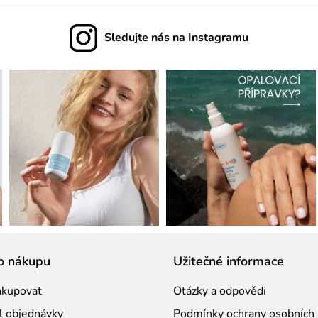
u
Sledujte nás na Instagramu
o nákupu
Užitečné informace
akupovat
Otázky a odpovědi
l objednávky
Podmínky ochrany osobních 