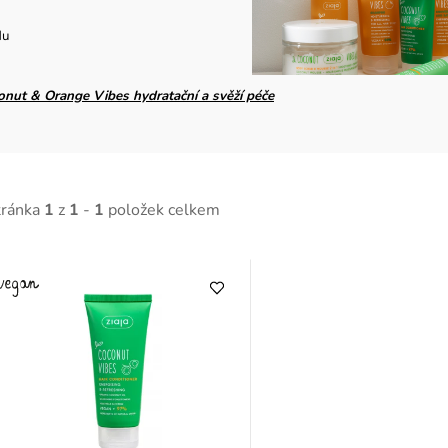
du
onut & Orange Vibes hydratační a svěží péče
tránka
1
z
1
-
1
položek celkem
V
ý
p