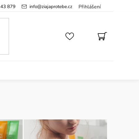
143 879
info
@
ziajaprotebe.cz
Přihlášení
NÁKUPNÍ
KOŠÍK