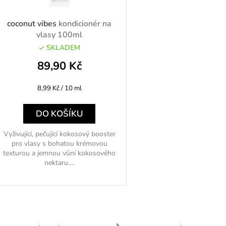
p
coconut vibes
kondicionér na
vlasy 100ml
SKLADEM
o
89,90 Kč
d
Měrná
8,99 Kč / 10 ml
u
cena:
k
DO KOŠÍKU
Vyživující, pečující kokosový booster
pro vlasy s bohatou krémovou
ů
texturou a jemnou vůní kokosového
nektaru....
O
v