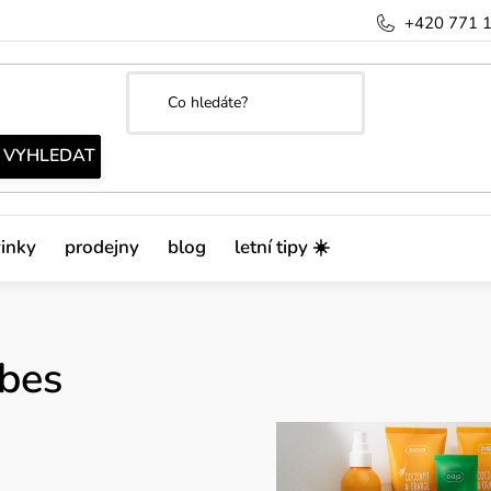
+420 771 
inky
prodejny
blog
letní tipy ☀️
ibes