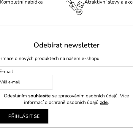
l
Kompletní nabídka
Atraktivní slevy a akc
á
d
a
c
í
Odebírat newsletter
p
formace o nových produktech na našem e-shopu.
r
v
E-mail
k
y
v
Odesláním
souhlasíte
se zpracováním osobních údajů. Více
ý
informací o ochraně osobních údajů
zde
.
p
PŘIHLÁSIT SE
i
s