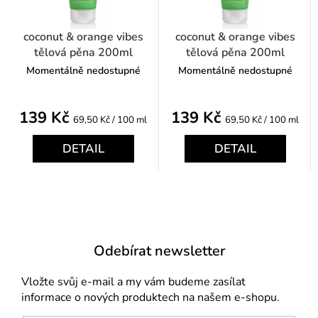
coconut & orange vibes
coconut & orange vibes
tělová pěna 200ml
tělová pěna 200ml
Momentálně nedostupné
Momentálně nedostupné
139 Kč
139 Kč
Měrná
Měrná
69,50 Kč / 100 ml
69,50 Kč / 100 ml
cena:
cena:
DETAIL
DETAIL
Odebírat newsletter
Vložte svůj e-mail a my vám budeme zasílat
informace o nových produktech na našem e-shopu.