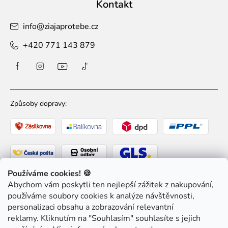
Kontakt
info
@
ziajaprotebe.cz
+420 771 143 879
Způsoby dopravy:
Používáme cookies! 🍪
Abychom vám poskytli ten nejlepší zážitek z nakupování,
Způsoby platby:
používáme soubory cookies k analýze návštěvnosti,
personalizaci obsahu a zobrazování relevantní
reklamy. Kliknutím na "Souhlasím" souhlasíte s jejich