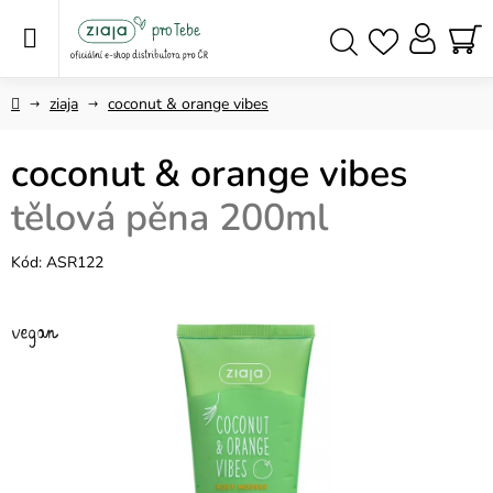
Přejít
na
obsah
NÁ
Hledat
KO
Domů
ziaja
coconut & orange vibes
coconut & orange vibes
tělová pěna 200ml
Kód:
ASR122