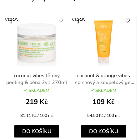
coconut vibes
tělový
coconut & orange vibes
peeling & pěna 2v1 270ml
sprchový a koupelový gel
200ml
SKLADEM
SKLADEM
219 Kč
109 Kč
Měrná
Měrná
81,11 Kč / 100 ml
54,50 Kč / 100 ml
cena:
cena:
DO KOŠÍKU
DO KOŠÍKU