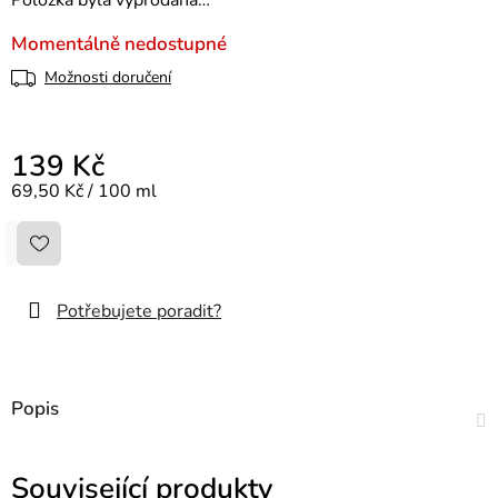
Položka byla vyprodána…
Momentálně nedostupné
Možnosti doručení
139 Kč
Měrná cena:
69,50 Kč / 100 ml
Potřebujete poradit?
Popis
Související produkty