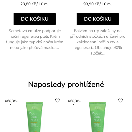
Měrná
Měrná
23,80 Kč / 10 ml
99,90 Kč / 10 ml
cena:
cena:
DO KOŠÍKU
DO KOŠÍKU
Sametová emulze podporuje
Balzám na rty založený na
noční regeneraci pleti. Krém
přírodních složkách určený pro
funguje jako typický noční krém
každodenní péči o rty a
nebo jako pleťová maska....
regeneraci.. Obsahuje 90%
složek...
Naposledy prohlížené