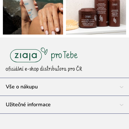
Z
á
p
a
t
í
Vše o nákupu
Užitečné informace