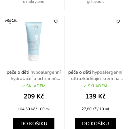
oktokrylenu
gelovou...
péče o děti
hypoalergenní
péče o děti
hypoalergenní
hydratační a ochranné
ultrazklidňující krém na
tělové mléko 200ml
obličej a ruce do každého
SKLADEM
SKLADEM
počasí 50ml
209 Kč
139 Kč
Měrná
Měrná
104,50 Kč / 100 ml
27,80 Kč / 10 ml
cena:
cena:
DO KOŠÍKU
DO KOŠÍKU