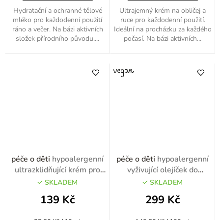
Hydratační a ochranné tělové
Ultrajemný krém na obličej a
mléko pro každodenní použití
ruce pro každodenní použití.
ráno a večer. Na bázi aktivních
Ideální na procházku za každého
složek přírodního původu....
počasí. Na bázi aktivních...
péče o děti
hypoalergenní
péče o děti
hypoalergenní
ultrazklidňující krém pro
vyživující olejíček do
ochranu pod plenkami
koupele 200ml
SKLADEM
SKLADEM
50ml
139 Kč
299 Kč