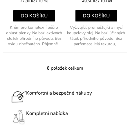
Měrná
Měrná
27,80 Kč / 10 ml
149,50 Kč / 100 ml
cena:
cena:
DO KOŠÍKU
DO KOŠÍKU
Krém pro komplexní péči o
Vyživující, promašťující a mycí
oblast plenky. Na bázi aktivních
koupelový olej. Na bázi účinných
složek přírodního původu. Bez
látek přírodního původu. Bez
oxidu zinečnatého. Příjemně...
parfemace. Má tekutou,...
6
položek celkem
O
v
l
á
Komfortní a bezpečné nákupy
d
a
c
Kompletní nabídka
í
p