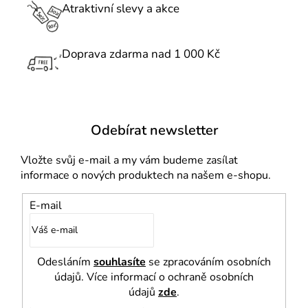
r
Atraktivní slevy a akce
v
k
Doprava zdarma nad 1 000 Kč
y
v
ý
p
i
Odebírat newsletter
s
u
Vložte svůj e-mail a my vám budeme zasílat
informace o nových produktech na našem e-shopu.
E-mail
Odesláním
souhlasíte
se zpracováním osobních
údajů. Více informací o ochraně osobních
údajů
zde
.