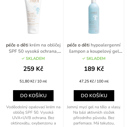
o
n
d
í
u
p
k
r
t
o
péče o děti
krém na obličej
péče o děti
hypoalergenní
ů
d
SPF 50 vysoká ochrana,
šampon a koupelový gel
voděodolný 50ml
2v1 400ml
u
SKLADEM
SKLADEM
k
259 Kč
189 Kč
t
Měrná
Měrná
51,80 Kč / 10 ml
47,25 Kč / 100 ml
ů
cena:
cena:
DO KOŠÍKU
DO KOŠÍKU
Voděodolný opalovací krém na
Jemný mycí gel na tělo a vlasy.
obličej SPF 50. Vysoká
Na bázi aktivních složek
UVA+UVB ochrana. Bez
přírodního původu. Bez
oktinoxátu, oxybenzonu a
parfemace. Má tekutou,