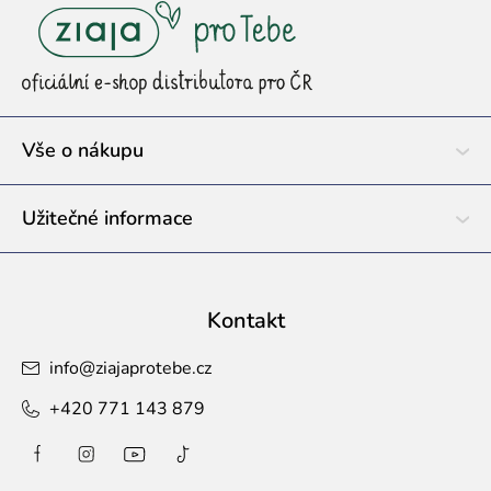
á
p
a
t
í
Vše o nákupu
Užitečné informace
Kontakt
info
@
ziajaprotebe.cz
+420 771 143 879