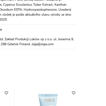
e, Cyperus Esculentus Tuber Extract, Xanthan
Disodium EDTA, Hydroxyacetophenone. Uvedený
 složek je podle aktuálního stavu výroby ze dne:
.2025
ce
Ltd. Zakład Produkcji Leków sp z o.o. ul. Jesienna 9,
298 Gdańsk Poland, ziaja@ziaja.com