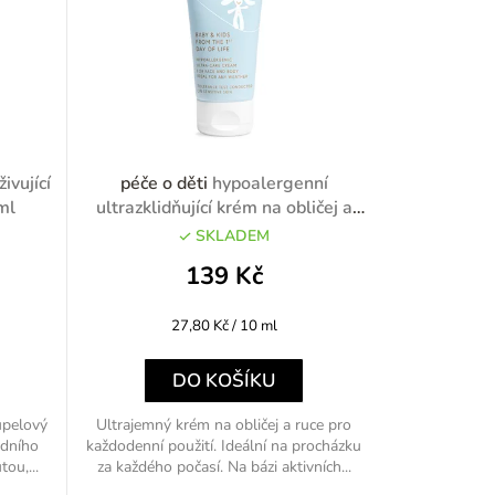
ivující
péče o děti
hypoalergenní
ml
ultrazklidňující krém na obličej a
ruce do každého počasí 50ml
SKLADEM
139 Kč
Měrná
27,80 Kč / 10 ml
cena:
DO KOŠÍKU
oupelový
Ultrajemný krém na obličej a ruce pro
odního
každodenní použití. Ideální na procházku
ou,...
za každého počasí. Na bázi aktivních...