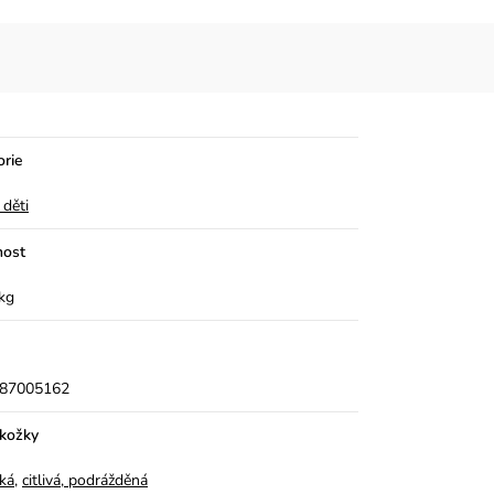
orie
 děti
ost
kg
87005162
okožky
cká
,
citlivá, podrážděná