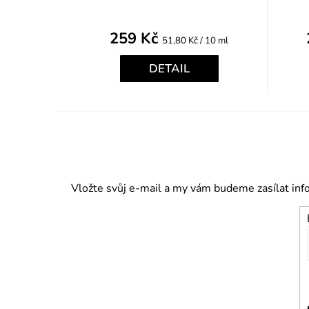
259 Kč
Měrná
51,80 Kč / 10 ml
cena:
DETAIL
Vložte svůj e-mail a my vám budeme zasílat in