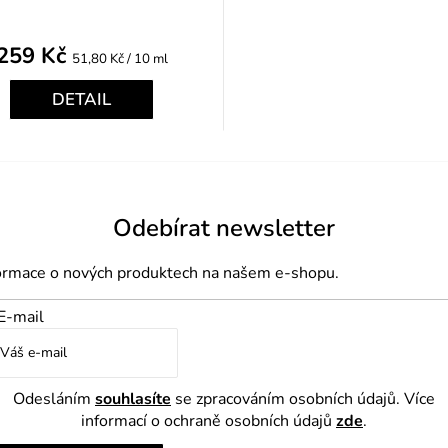
259 Kč
Měrná
51,80 Kč / 10 ml
cena:
DETAIL
Odebírat newsletter
formace o nových produktech na našem e-shopu.
E-mail
Odesláním
souhlasíte
se zpracováním osobních údajů. Více
informací o ochraně osobních údajů
zde
.