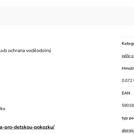
Kateg
+uvb ochrana voděodolný
péče o
Hmotn
0.072 
EAN
59018
žku
typ p
ka-pro-detskou-pokozku/
alergi