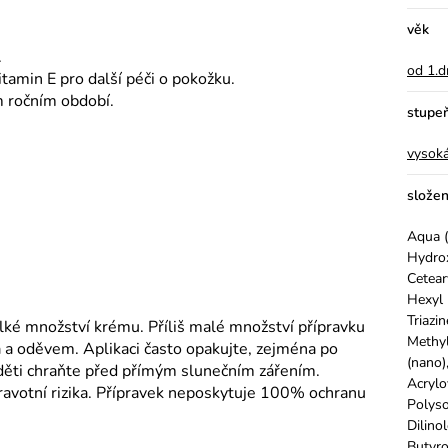
věk
.
od 1.d
amin E pro další péči o pokožku.
 ročním období.
stupe
vysok
složen
Aqua (
Hydrox
Cetear
Hexyl 
Triazi
lké množství krému. Příliš malé množství přípravku
Methyl
 a oděvem. Aplikaci často opakujte, zejména po
(nano)
 děti chraňte před přímým slunečním zářením.
Acrylo
avotní rizika. Přípravek neposkytuje 100% ochranu
Polyso
Dilino
Butyro