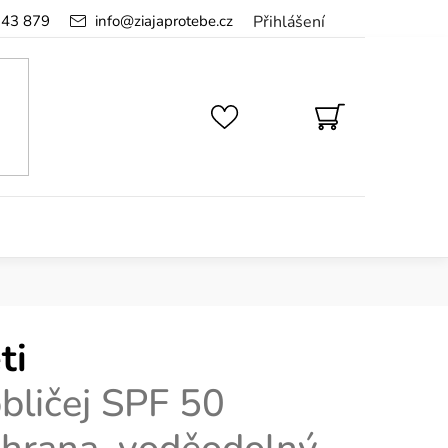
143 879
info
@
ziajaprotebe.cz
Přihlášení
NÁKUPNÍ
KOŠÍK
ti
bličej SPF 50