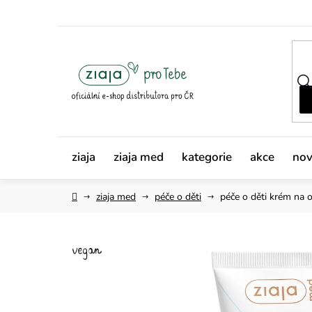
Přejít
na
obsah
ziaja
ziaja med
kategorie
akce
nov
Domů
ziaja med
péče o děti
péče o děti
krém na o