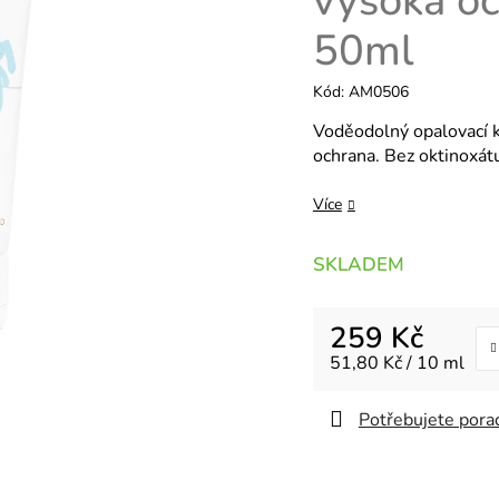
vysoká o
50ml
Kód:
AM0506
Voděodolný opalovací 
ochrana.
Bez oktinoxát
Více
SKLADEM
259 Kč
Měrná cena:
51,80 Kč / 10 ml
Potřebujete porad