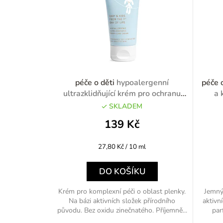
péče o děti
hypoalergenní
péče 
ultrazklidňující krém pro ochranu
a 
pod plenkami 50ml
SKLADEM
139 Kč
Měrná
27,80 Kč / 10 ml
cena:
DO KOŠÍKU
Krém pro komplexní péči o oblast plenky.
Jemný 
Na bázi aktivních složek přírodního
aktivn
původu. Bez oxidu zinečnatého. Příjemně...
par