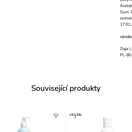
Acetat
Gum, 
seznam
17.01
výrob
Ziaja 
PL-80-
Související produkty