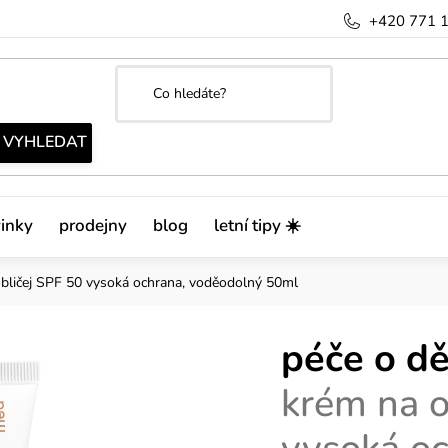
+420 771 
inky
prodejny
blog
letní tipy ☀️
bličej SPF 50 vysoká ochrana, voděodolný 50ml
péče o dě
krém na o