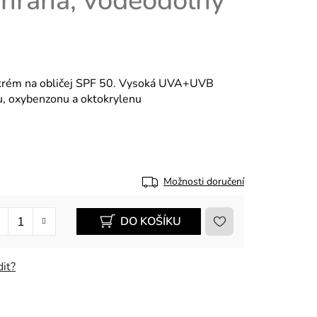
chrana, voděodolný
krém na obličej SPF 50. Vysoká UVA+UVB
u, oxybenzonu a oktokrylenu
Možnosti doručení
DO KOŠÍKU
it?