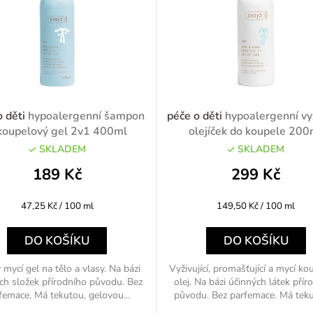
o děti
hypoalergenní šampon
péče o děti
hypoalergenní vyž
koupelový gel 2v1 400ml
olejíček do koupele 200
SKLADEM
SKLADEM
189 Kč
299 Kč
Měrná
Měrná
47,25 Kč / 100 ml
149,50 Kč / 100 ml
cena:
cena:
DO KOŠÍKU
DO KOŠÍKU
mycí gel na tělo a vlasy. Na bázi
Vyživující, promašťující a mycí k
ích složek přírodního původu. Bez
olej. Na bázi účinných látek přír
femace. Má tekutou, gelovou...
původu. Bez parfemace. Má tekut