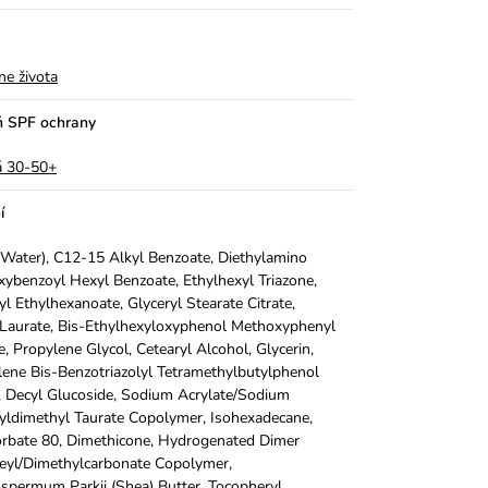
ne života
ň SPF ochrany
á 30-50+
í
Water), C12-15 Alkyl Benzoate, Diethylamino
ybenzoyl Hexyl Benzoate, Ethylhexyl Triazone,
yl Ethylhexanoate, Glyceryl Stearate Citrate,
Laurate, Bis-Ethylhexyloxyphenol Methoxyphenyl
ne, Propylene Glycol, Cetearyl Alcohol, Glycerin,
ene Bis-Benzotriazolyl Tetramethylbutylphenol
, Decyl Glucoside, Sodium Acrylate/Sodium
yldimethyl Taurate Copolymer, Isohexadecane,
rbate 80, Dimethicone, Hydrogenated Dimer
leyl/Dimethylcarbonate Copolymer,
spermum Parkii (Shea) Butter, Tocopheryl