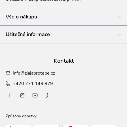
t
í
Vše o nákupu
Užitečné informace
Kontakt
info
@
ziajaprotebe.cz
+420 771 143 879
Způsoby dopravy: