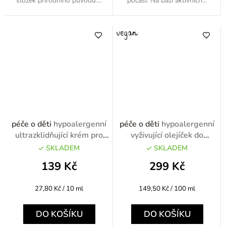
složek přírodního původu....
počasí. Na bázi aktivních...
péče o děti
hypoalergenní
péče o děti
hypoalergenní
ultrazklidňující krém pro
vyživující olejíček do
ochranu pod plenkami
koupele 200ml
SKLADEM
SKLADEM
50ml
139 Kč
299 Kč
Měrná
Měrná
27,80 Kč / 10 ml
149,50 Kč / 100 ml
cena:
cena:
DO KOŠÍKU
DO KOŠÍKU