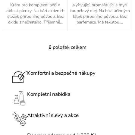
Krém pro komplexní péči o
Vyživující, promašťující a mycí
oblast plenky. Na bázi aktivních
koupelový olej. Na bázi účinných
složek přírodního původu. Bez
látek přírodního původu. Bez
oxidu zinečnatého. Příjemně...
parfemace. Má tekutou,...
6
položek celkem
O
v
l
á
Komfortní a bezpečné nákupy
d
a
c
Kompletní nabídka
í
p
r
Atraktivní slevy a akce
v
k