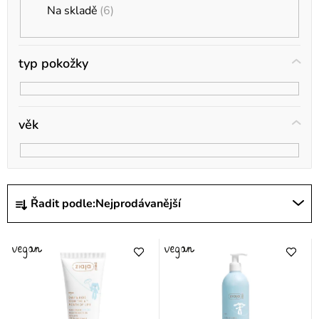
k
Na skladě
6
t
ů
typ pokožky
věk
Ř
Řadit podle:
Nejprodávanější
a
z
e
n
í