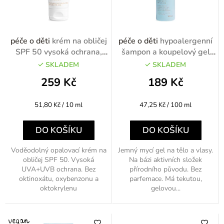
p
r
o
péče o děti
krém na obličej
péče o děti
hypoalergenní
d
SPF 50 vysoká ochrana,
šampon a koupelový gel
voděodolný 50ml
2v1 400ml
u
SKLADEM
SKLADEM
k
259 Kč
189 Kč
t
Měrná
Měrná
51,80 Kč / 10 ml
47,25 Kč / 100 ml
ů
cena:
cena:
DO KOŠÍKU
DO KOŠÍKU
Voděodolný opalovací krém na
Jemný mycí gel na tělo a vlasy.
obličej SPF 50. Vysoká
Na bázi aktivních složek
UVA+UVB ochrana. Bez
přírodního původu. Bez
oktinoxátu, oxybenzonu a
parfemace. Má tekutou,
oktokrylenu
gelovou...