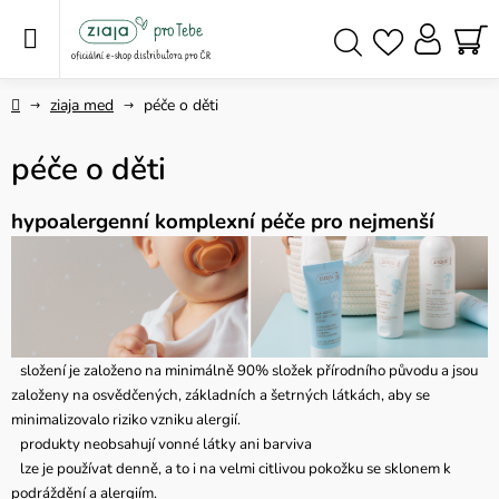
Přejít
na
obsah
NÁ
Hledat
KO
Domů
ziaja med
péče o děti
péče o děti
hypoalergenní komplexní péče pro nejmenší
složení je založeno na minimálně 90% složek přírodního původu a jsou
založeny na osvědčených, základních a šetrných látkách, aby se
minimalizovalo riziko vzniku alergií.
produkty neobsahují vonné látky ani barviva
lze je používat denně, a to i na velmi citlivou pokožku se sklonem k
podráždění a alergiím.