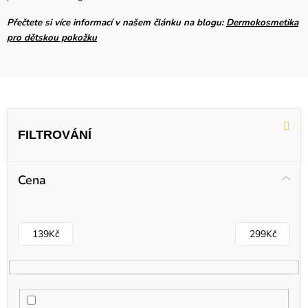
Přečtete si více informací v našem článku na blogu:
Dermokosmetika
pro dětskou pokožku
V
ý
p
i
Cena
s
p
r
139
Kč
299
Kč
o
d
u