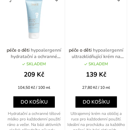
péče o děti
hypoalergenní
péče o děti
hypoalergenní
hydratační a ochranné
ultrazklidňující krém na
tělové mléko 200ml
obličej a ruce do každého
SKLADEM
SKLADEM
počasí 50ml
209 Kč
139 Kč
Měrná
Měrná
104,50 Kč / 100 ml
27,80 Kč / 10 ml
cena:
cena:
DO KOŠÍKU
DO KOŠÍKU
Hydratační a ochranné tělové
Ultrajemný krém na obličej a
mléko pro každodenní použití
ruce pro každodenní použití.
ráno a večer. Na bázi aktivních
Ideální na procházku za každého