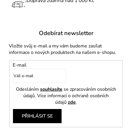
Doprava zdarma nad 1 000 Kč
y
v
ý
p
i
Odebírat newsletter
s
u
Vložte svůj e-mail a my vám budeme zasílat
informace o nových produktech na našem e-shopu.
E-mail
Odesláním
souhlasíte
se zpracováním osobních
údajů. Více informací o ochraně osobních
údajů
zde
.
PŘIHLÁSIT SE