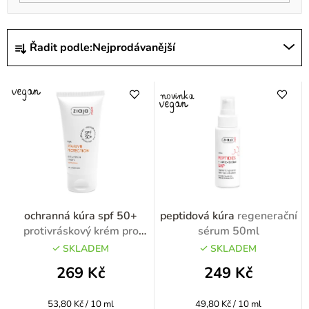
Ř
Řadit podle:
Nejprodávanější
a
z
e
n
í
p
r
o
ochranná kúra spf 50+
peptidová kúra
regenerační
d
protivráskový krém pro
sérum 50ml
suchou zralou pleť SPF 50+
u
SKLADEM
SKLADEM
50ml
k
269 Kč
249 Kč
t
Měrná
Měrná
53,80 Kč / 10 ml
49,80 Kč / 10 ml