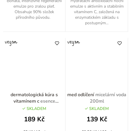
Bohatá, intenzivně regenerační
Hydratační antioxidační noční
emulze pro zralou pleť.
emulze s aktivním a stabilním
Obsahuje 90% složek
vitamínem C, založená na
přírodního původu.
enzymatickém základu s
postupným...
dermatologická kúra s
med odlíčení
micelární voda
vitamínem c
esence
200ml
revitalizační s vitamínem C
SKLADEM
SKLADEM
30ml
189 Kč
139 Kč