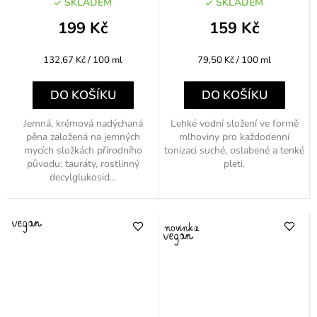
SKLADEM
SKLADEM
199 Kč
159 Kč
Měrná
Měrná
132,67 Kč / 100 ml
79,50 Kč / 100 ml
cena:
cena:
DO KOŠÍKU
DO KOŠÍKU
Jemná, krémová nadýchaná
Lehké vodní složení ve formě
pěna založená na jemných
mlhoviny pro každodenní
mycích složkách přírodního
tonizaci suché, oslabené a tenké
původu: tauráty, rostlinný
pleti.
decylglukosid...