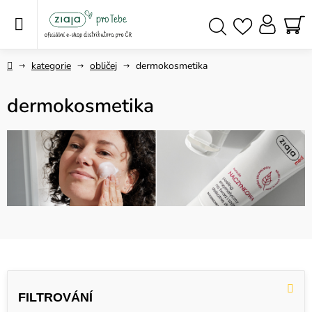
Přejít
na
obsah
NÁ
Hledat
KO
Domů
kategorie
obličej
dermokosmetika
dermokosmetika
V
ý