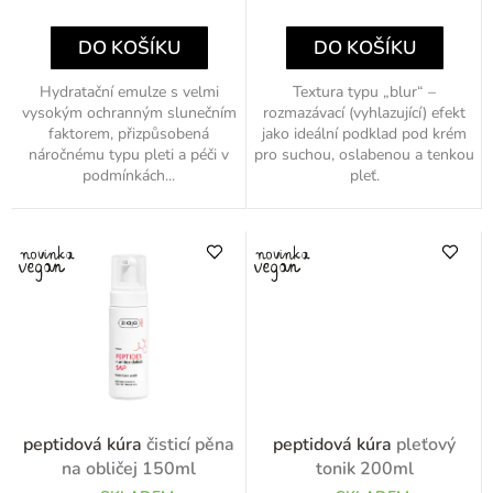
ů
cena:
cena:
DO KOŠÍKU
DO KOŠÍKU
Hydratační emulze s velmi
Textura typu „blur“ –
vysokým ochranným slunečním
rozmazávací (vyhlazující) efekt
faktorem, přizpůsobená
jako ideální podklad pod krém
náročnému typu pleti a péči v
pro suchou, oslabenou a tenkou
podmínkách...
pleť.
peptidová kúra
čisticí pěna
peptidová kúra
pleťový
na obličej 150ml
tonik 200ml