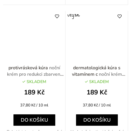
protivrásková kúra
noční
dermatologická kúra s
krém pro redukci zbarvení
vitamínem c
noční krém
50ml
regenerační s vitamínem C
SKLADEM
SKLADEM
50ml
189 Kč
189 Kč
Měrná
Měrná
37,80 Kč / 10 ml
37,80 Kč / 10 ml
cena:
cena:
DO KOŠÍKU
DO KOŠÍKU