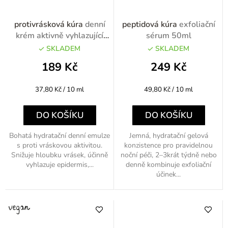
protivrásková kúra
denní
peptidová kúra
exfoliační
krém aktivně vyhlazující
sérum 50ml
50ml
SKLADEM
SKLADEM
189 Kč
249 Kč
Měrná
Měrná
37,80 Kč / 10 ml
49,80 Kč / 10 ml
cena:
cena:
DO KOŠÍKU
DO KOŠÍKU
Bohatá hydratační denní emulze
Jemná, hydratační gelová
s proti vráskovou aktivitou.
konzistence pro pravidelnou
Snižuje hloubku vrásek, účinně
noční péči, 2–3krát týdně nebo
vyhlazuje epidermis,...
denně kombinuje exfoliační
účinek...