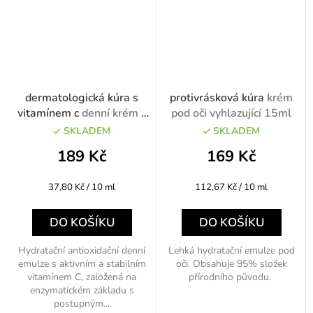
dermatologická kúra s
protivrásková kúra
krém
vitamínem c
denní krém s
pod oči vyhlazující 15ml
vitamínem C 50ml
SKLADEM
SKLADEM
189 Kč
169 Kč
Měrná
Měrná
37,80 Kč / 10 ml
112,67 Kč / 10 ml
cena:
cena:
DO KOŠÍKU
DO KOŠÍKU
Hydratační antioxidační denní
Lehká hydratační emulze pod
emulze s aktivním a stabilním
oči. Obsahuje 95% složek
vitamínem C, založená na
přírodního původu.
enzymatickém základu s
postupným...