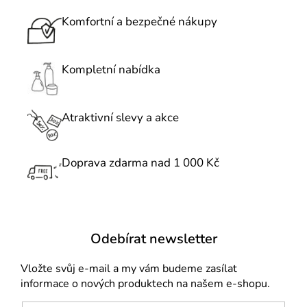
a
v
c
Komfortní a bezpečné nákupy
á
í
n
p
í
r
Kompletní nabídka
v
k
Atraktivní slevy a akce
y
v
ý
Doprava zdarma nad 1 000 Kč
p
i
s
u
Odebírat newsletter
Vložte svůj e-mail a my vám budeme zasílat
informace o nových produktech na našem e-shopu.