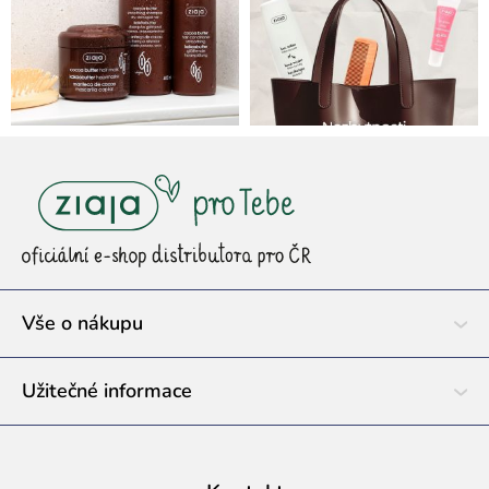
Z
á
p
a
t
í
Vše o nákupu
Užitečné informace