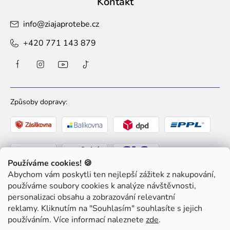
Kontakt
info
@
ziajaprotebe.cz
+420 771 143 879
Způsoby dopravy:
Používáme cookies! 🍪
Abychom vám poskytli ten nejlepší zážitek z nakupování,
Způsoby platby:
používáme soubory cookies k analýze návštěvnosti,
personalizaci obsahu a zobrazování relevantní
reklamy. Kliknutím na "Souhlasím" souhlasíte s jejich
používáním. Více informací naleznete
zde
.