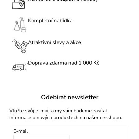
d
a
c
Kompletní nabídka
í
p
r
Atraktivní slevy a akce
v
k
Doprava zdarma nad 1 000 Kč
y
v
ý
p
i
Odebírat newsletter
s
u
Vložte svůj e-mail a my vám budeme zasílat
informace o nových produktech na našem e-shopu.
E-mail