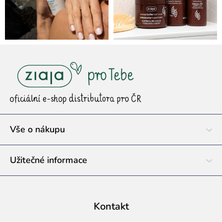
Z
á
p
a
t
í
Vše o nákupu
Užitečné informace
Kontakt