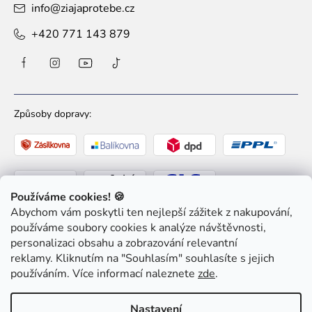
info
@
ziajaprotebe.cz
+420 771 143 879
Způsoby dopravy:
Používáme cookies! 🍪
Abychom vám poskytli ten nejlepší zážitek z nakupování,
Způsoby platby:
používáme soubory cookies k analýze návštěvnosti,
personalizaci obsahu a zobrazování relevantní
reklamy. Kliknutím na "Souhlasím" souhlasíte s jejich
používáním. Více informací naleznete
zde
.
Nastavení