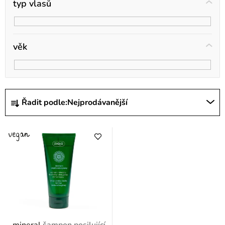
typ vlasů
věk
Ř
Řadit podle:
Nejprodávanější
a
z
e
n
í
p
r
o
mineral
šampon posilující