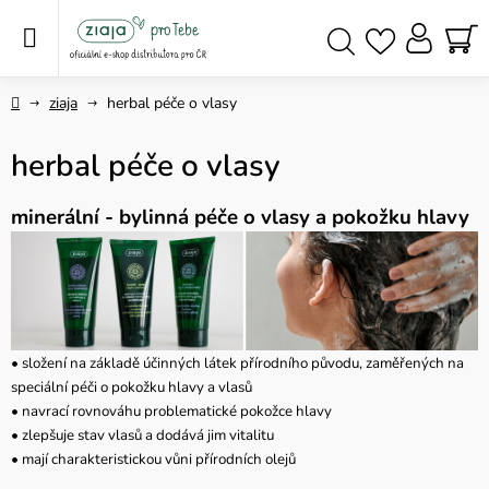
Přejít
na
obsah
NÁ
Hledat
KO
Domů
ziaja
herbal péče o vlasy
herbal péče o vlasy
minerální - bylinná péče o vlasy a pokožku hlavy
• složení na základě účinných látek přírodního původu, zaměřených na
speciální péči o pokožku hlavy a vlasů
• navrací rovnováhu problematické pokožce hlavy
• zlepšuje stav vlasů a dodává jim vitalitu
• mají charakteristickou vůni přírodních olejů