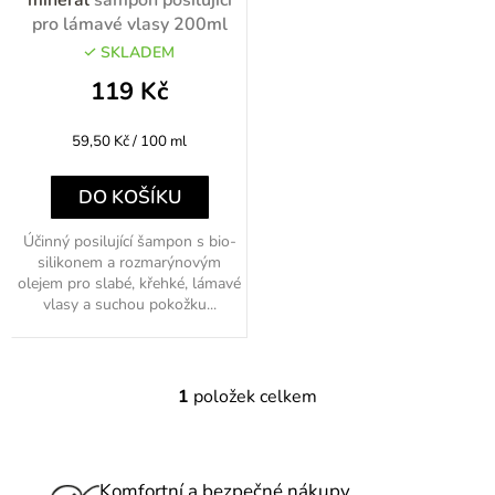
d
pro lámavé vlasy 200ml
u
SKLADEM
k
119 Kč
t
Měrná
59,50 Kč / 100 ml
ů
cena:
DO KOŠÍKU
Účinný posilující šampon s bio-
silikonem a rozmarýnovým
olejem pro slabé, křehké, lámavé
vlasy a suchou pokožku...
1
položek celkem
O
v
l
á
Komfortní a bezpečné nákupy