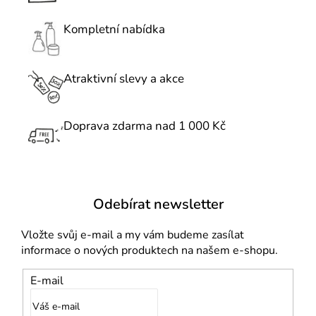
a
c
Kompletní nabídka
í
p
r
Atraktivní slevy a akce
v
k
Doprava zdarma nad 1 000 Kč
y
v
ý
p
i
Odebírat newsletter
s
u
Vložte svůj e-mail a my vám budeme zasílat
informace o nových produktech na našem e-shopu.
E-mail