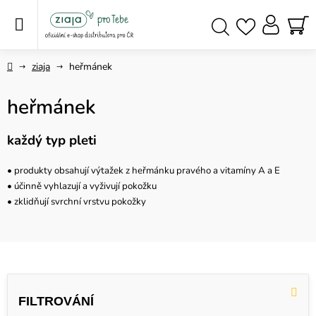
Přejít
na
obsah
NÁ
Hledat
KO
Domů
ziaja
heřmánek
heřmánek
každý typ pleti
• produkty obsahují výtažek z heřmánku pravého a vitamíny A a E
• účinně vyhlazují a vyživují pokožku
• zklidňují svrchní vrstvu pokožky
V
ý