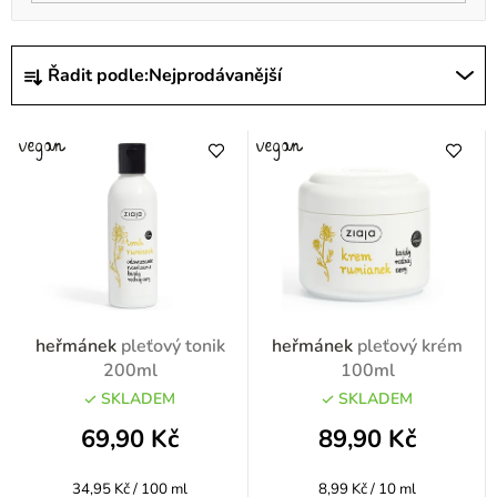
Ř
Řadit podle:
Nejprodávanější
a
z
e
n
í
p
r
o
heřmánek
pleťový tonik
heřmánek
pleťový krém
d
200ml
100ml
u
SKLADEM
SKLADEM
k
69,90 Kč
89,90 Kč
t
Měrná
Měrná
34,95 Kč / 100 ml
8,99 Kč / 10 ml