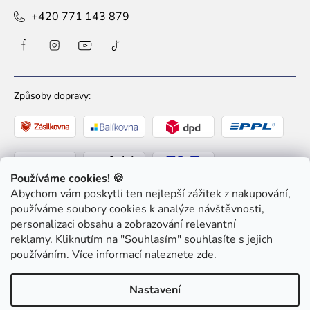
+420 771 143 879
Způsoby dopravy:
Používáme cookies! 🍪
Abychom vám poskytli ten nejlepší zážitek z nakupování,
Způsoby platby:
používáme soubory cookies k analýze návštěvnosti,
personalizaci obsahu a zobrazování relevantní
reklamy. Kliknutím na "Souhlasím" souhlasíte s jejich
používáním. Více informací naleznete
zde
.
Nastavení
Copyright 2026
Ziaja pro Tebe
. Všechna práva