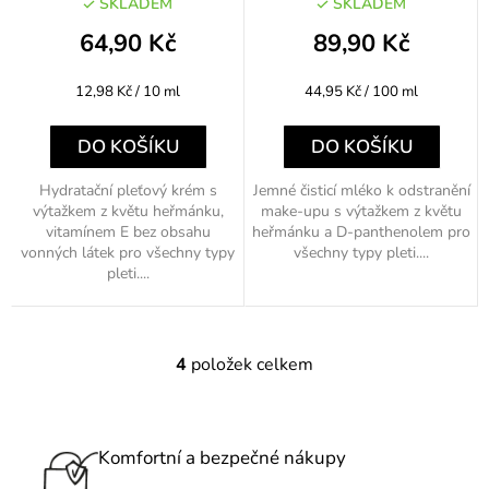
SKLADEM
SKLADEM
64,90 Kč
89,90 Kč
Měrná
Měrná
12,98 Kč / 10 ml
44,95 Kč / 100 ml
cena:
cena:
DO KOŠÍKU
DO KOŠÍKU
Hydratační pleťový krém s
Jemné čisticí mléko k odstranění
výtažkem z květu heřmánku,
make-upu s výtažkem z květu
vitamínem E bez obsahu
heřmánku a D-panthenolem pro
vonných látek pro všechny typy
všechny typy pleti....
pleti....
4
položek celkem
O
v
l
á
Komfortní a bezpečné nákupy
d