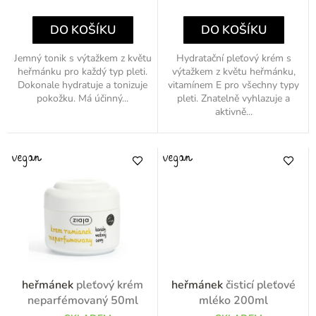
ů
cena:
cena:
DO KOŠÍKU
DO KOŠÍKU
Jemný tonik s výtažkem z květu
Hydratační pleťový krém s
heřmánku pro každý typ pleti.
výtažkem z květu heřmánku,
Dokonale hydratuje a tonizuje
vitamínem E pro všechny typy
pokožku. Má účinný...
pleti. Znatelně vyhlazuje a
aktivně...
heřmánek
pleťový krém
heřmánek
čisticí pleťové
neparfémovaný 50ml
mléko 200ml