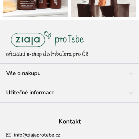
Z
á
p
a
t
í
Vše o nákupu
Užitečné informace
Kontakt
info
@
ziajaprotebe.cz