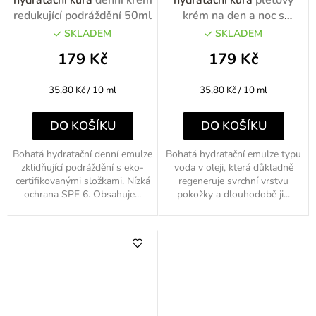
hydratační kúra
denní krém
hydratační kúra
pleťový
redukující podráždění 50ml
krém na den a noc s
lanolínem 50ml
SKLADEM
SKLADEM
179 Kč
179 Kč
Měrná
Měrná
35,80 Kč / 10 ml
35,80 Kč / 10 ml
cena:
cena:
DO KOŠÍKU
DO KOŠÍKU
Bohatá hydratační denní emulze
Bohatá hydratační emulze typu
zklidňující podráždění s eko-
voda v oleji, která důkladně
certifikovanými složkami. Nízká
regeneruje svrchní vrstvu
ochrana SPF 6. Obsahuje...
pokožky a dlouhodobě ji...