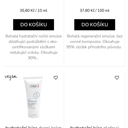
t
Měrná
Měrná
35,80 Kč / 10 ml
37,80 Kč / 100 ml
ů
cena:
cena:
DO KOŠÍKU
DO KOŠÍKU
Bohatá hydratační noční emulze
Bohatá regenerační emulze, bez
zklidňující podráždění s eko-
vonné kompozice. Obsahuje
certifikovanými složkami
95% složek přírodního původu.
redukující vrásky. Obsahuje
90%...