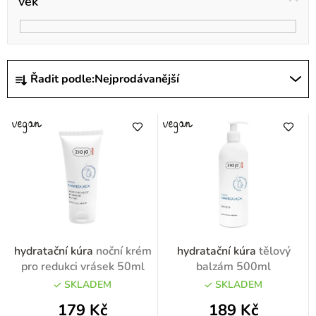
věk
Ř
Řadit podle:
Nejprodávanější
a
z
e
n
í
p
r
o
hydratační kúra
noční krém
hydratační kúra
tělový
d
pro redukci vrásek 50ml
balzám 500ml
u
SKLADEM
SKLADEM
k
179 Kč
189 Kč