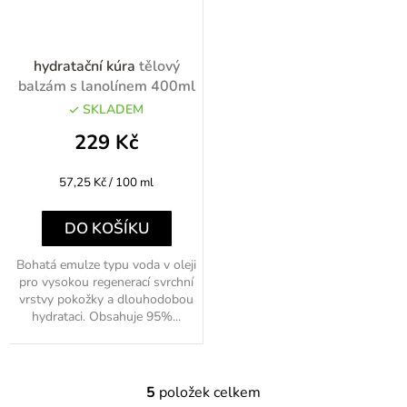
hydratační kúra
tělový
balzám s lanolínem 400ml
SKLADEM
229 Kč
Měrná
57,25 Kč / 100 ml
cena:
DO KOŠÍKU
Bohatá emulze typu voda v oleji
pro vysokou regenerací svrchní
vrstvy pokožky a dlouhodobou
hydrataci. Obsahuje 95%...
5
položek celkem
O