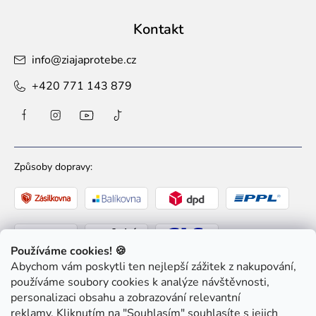
Kontakt
info
@
ziajaprotebe.cz
+420 771 143 879
Způsoby dopravy:
Používáme cookies! 🍪
Abychom vám poskytli ten nejlepší zážitek z nakupování,
Způsoby platby:
používáme soubory cookies k analýze návštěvnosti,
personalizaci obsahu a zobrazování relevantní
reklamy. Kliknutím na "Souhlasím" souhlasíte s jejich