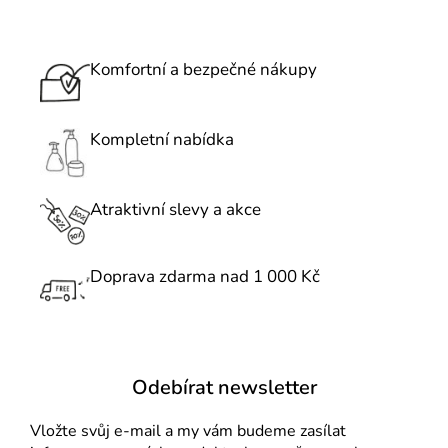
v
l
á
Komfortní a bezpečné nákupy
d
a
c
Kompletní nabídka
í
p
r
Atraktivní slevy a akce
v
k
Doprava zdarma nad 1 000 Kč
y
v
ý
p
i
Odebírat newsletter
s
u
Vložte svůj e-mail a my vám budeme zasílat