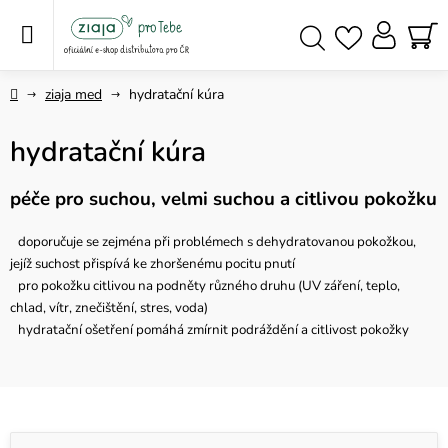
Přejít
na
obsah
NÁ
Hledat
KO
Domů
ziaja med
hydratační kúra
hydratační kúra
péče pro suchou, velmi suchou a citlivou pokožku
doporučuje se zejména při problémech s dehydratovanou pokožkou,
jejíž suchost přispívá ke zhoršenému pocitu pnutí
pro pokožku citlivou na podněty různého druhu (UV záření, teplo,
chlad, vítr, znečištění, stres, voda)
hydratační ošetření pomáhá zmírnit podráždění a citlivost pokožky
V