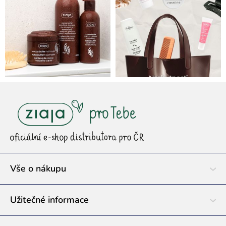
Z
á
p
a
t
í
Vše o nákupu
Užitečné informace