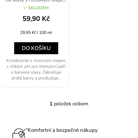
d
200ml
u
SKLADEM
k
59,90 Kč
t
Měrná
29,95 Kč / 100 ml
ů
cena:
DO KOŠÍKU
Kondicionér s ricinovým olejem
s nízkým pH pro intenzivní péči
o barvené vlasy. Zabraňuje
ztrátě barvy a prodlužuje...
1
položek celkem
O
v
l
á
Komfortní a bezpečné nákupy
d