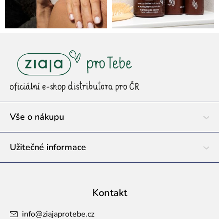
Z
á
p
a
t
í
Vše o nákupu
Užitečné informace
Kontakt
info
@
ziajaprotebe.cz