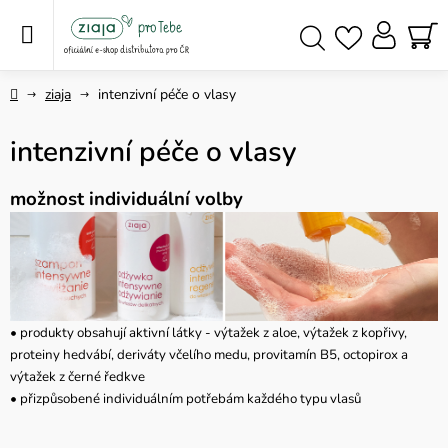
Přejít
na
obsah
NÁ
Hledat
KO
Domů
ziaja
intenzivní péče o vlasy
intenzivní péče o vlasy
možnost individuální volby
• produkty obsahují aktivní látky - výtažek z aloe, výtažek z kopřivy,
proteiny hedvábí, deriváty včelího medu, provitamín B5, octopirox a
výtažek z černé ředkve
• přizpůsobené individuálním potřebám každého typu vlasů