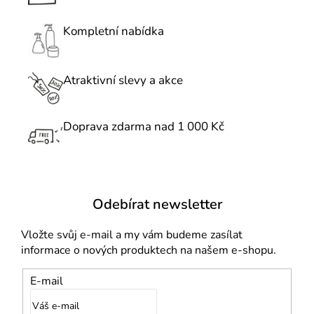
a
c
Kompletní nabídka
í
p
r
Atraktivní slevy a akce
v
k
Doprava zdarma nad 1 000 Kč
y
v
ý
p
i
Odebírat newsletter
s
u
Vložte svůj e-mail a my vám budeme zasílat
informace o nových produktech na našem e-shopu.
E-mail