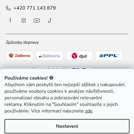
+420 771 143 879
Způsoby dopravy:
Používáme cookies! 🍪
Abychom vám poskytli ten nejlepší zážitek z nakupování,
Způsoby platby:
používáme soubory cookies k analýze návštěvnosti,
personalizaci obsahu a zobrazování relevantní
reklamy. Kliknutím na "Souhlasím" souhlasíte s jejich
používáním. Více informací naleznete
zde
.
Nastavení
Copyright 2026
Ziaja pro Tebe
. Všechna práva