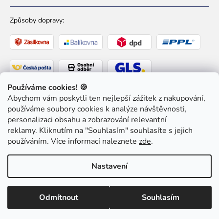
Způsoby dopravy:
Používáme cookies! 🍪
Abychom vám poskytli ten nejlepší zážitek z nakupování,
Způsoby platby:
používáme soubory cookies k analýze návštěvnosti,
personalizaci obsahu a zobrazování relevantní
reklamy. Kliknutím na "Souhlasím" souhlasíte s jejich
používáním. Více informací naleznete
zde
.
Copyright 2026
Ziaja pro Tebe
. Všechna práva
Nastavení
vyhrazena.
Upravit nastavení cookies
Odmítnout
Souhlasím
Vytvořil Shoptet