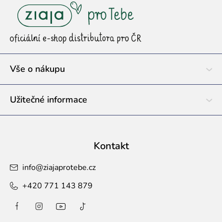
á
p
a
t
í
Vše o nákupu
Užitečné informace
Kontakt
info
@
ziajaprotebe.cz
+420 771 143 879