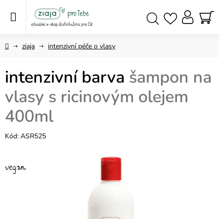
Přejít
na
obsah
NÁ
Hledat
KO
Domů
ziaja
intenzivní péče o vlasy
intenzivní barva
šampon na
vlasy s ricinovým olejem
400ml
Kód:
ASR525