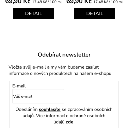
69,90 Kč
69,90 Kč
Měrná
Měrná
17,48 Kč / 100 ml
17,48 Kč / 100 ml
cena:
cena:
DETAIL
DETAIL
Odebírat newsletter
Vložte svůj e-mail a my vám budeme zasílat
informace o nových produktech na našem e-shopu.
E-mail
Odesláním
souhlasíte
se zpracováním osobních
údajů. Více informací o ochraně osobních
údajů
zde
.