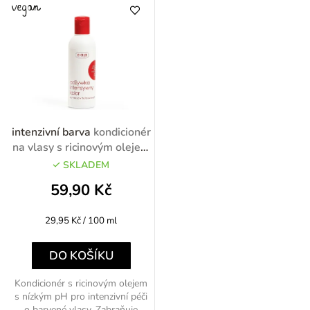
intenzivní barva
kondicionér
na vlasy s ricinovým olejem
200ml
SKLADEM
59,90 Kč
Měrná
29,95 Kč / 100 ml
cena:
DO KOŠÍKU
Kondicionér s ricinovým olejem
s nízkým pH pro intenzivní péči
o barvené vlasy. Zabraňuje