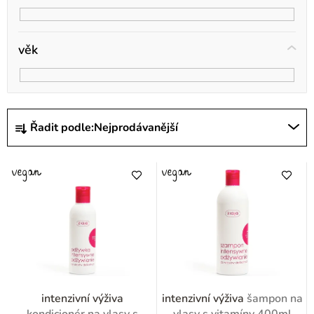
věk
Ř
Řadit podle:
Nejprodávanější
a
z
e
n
í
p
r
o
intenzivní výživa
intenzivní výživa
šampon na
kondicionér na vlasy s
vlasy s vitamíny 400ml