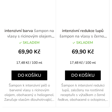
intenzivní barva
šampon na
intenzivní redukce lupů
vlasy s ricinovým olejem
šampon na vlasy s černou
400ml
ředkví 400ml
SKLADEM
SKLADEM
69,90 Kč
69,90 Kč
Měrná
Měrná
17,48 Kč / 100 ml
17,48 Kč / 100 ml
cena:
cena:
DO KOŠÍKU
DO KOŠÍKU
Šampon k intenzivní péči o
Šampon k intenzivní redukci
barvené vlasy s ricinovým
lupů, založeny na rostlinné
olejem, obohacený o heliogenol.
receptuře s výtažkem z černé
Zaručuje vlasům dlouhotrvající,...
ředkve, obohacené o octopirox,...