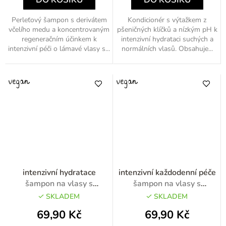
Perleťový šampon s derivátem
Kondicionér s výtažkem z
včelího medu a koncentrovaným
pšeničných klíčků a nízkým pH k
regeneračním účinkem k
intenzivní hydrataci suchých a
intenzivní péči o lámavé vlasy s...
normálních vlasů. Obsahuje...
intenzivní hydratace
intenzivní každodenní péče
šampon na vlasy s
šampon na vlasy s
pšeničnými klíčky 400ml
jojobovým olejem 400ml
SKLADEM
SKLADEM
69,90 Kč
69,90 Kč