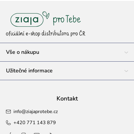
Z
á
p
a
t
í
Vše o nákupu
Užitečné informace
Kontakt
info
@
ziajaprotebe.cz
+420 771 143 879