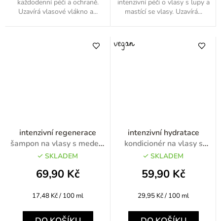
každodenní péči a ochraně.
intenzivní péči o vlasy s lupy a
Uzavírá vlasové vlákno a...
mastící se vlasy. Uzavírá...
intenzivní regenerace
intenzivní hydratace
šampon na vlasy s medem
kondicionér na vlasy s
400ml
pšeničnými klíčky 200ml
SKLADEM
SKLADEM
69,90 Kč
59,90 Kč
Měrná
Měrná
17,48 Kč / 100 ml
29,95 Kč / 100 ml
cena:
cena:
DO KOŠÍKU
DO KOŠÍKU