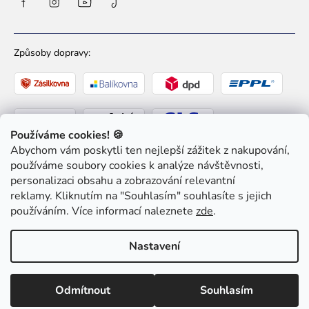
Způsoby dopravy:
Používáme cookies! 🍪
Abychom vám poskytli ten nejlepší zážitek z nakupování,
Způsoby platby:
používáme soubory cookies k analýze návštěvnosti,
personalizaci obsahu a zobrazování relevantní
reklamy. Kliknutím na "Souhlasím" souhlasíte s jejich
používáním. Více informací naleznete
zde
.
Nastavení
Copyright 2026
Ziaja pro Tebe
. Všechna práva
vyhrazena.
Upravit nastavení cookies
Odmítnout
Souhlasím
Shoptet
|
mime digital