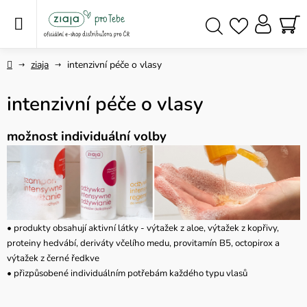
Přejít
na
obsah
NÁ
Hledat
KO
Domů
ziaja
intenzivní péče o vlasy
intenzivní péče o vlasy
možnost individuální volby
• produkty obsahují aktivní látky - výtažek z aloe, výtažek z kopřivy,
proteiny hedvábí, deriváty včelího medu, provitamín B5, octopirox a
výtažek z černé ředkve
• přizpůsobené individuálním potřebám každého typu vlasů