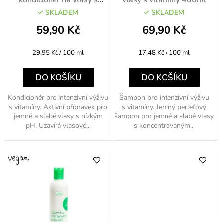
d
vitamíny 200ml
u
SKLADEM
SKLADEM
k
59,90 Kč
69,90 Kč
t
Měrná
Měrná
29,95 Kč / 100 ml
17,48 Kč / 100 ml
ů
cena:
cena:
DO KOŠÍKU
DO KOŠÍKU
Kondicionér pro intenzivní výživu
Šampon pro intenzivní výživu
s vitamíny. Aktivní přípravek pro
s vitamíny. Jemný perleťový
jemné a slabé vlasy s nízkým
šampon pro jemné a slabé vlasy
pH. Uzavírá vlasové...
s koncentrovaným...