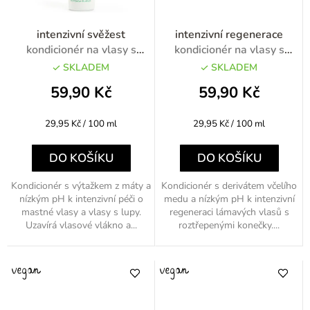
intenzivní svěžest
intenzivní regenerace
kondicionér na vlasy s
kondicionér na vlasy s
mátou 200ml
medem 200ml
SKLADEM
SKLADEM
59,90 Kč
59,90 Kč
Měrná
Měrná
29,95 Kč / 100 ml
29,95 Kč / 100 ml
cena:
cena:
DO KOŠÍKU
DO KOŠÍKU
Kondicionér s výtažkem z máty a
Kondicionér s derivátem včelího
nízkým pH k intenzivní péči o
medu a nízkým pH k intenzivní
mastné vlasy a vlasy s lupy.
regeneraci lámavých vlasů s
Uzavírá vlasové vlákno a...
roztřepenými konečky....