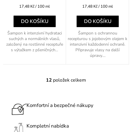
Měrná
Měrná
17,48 Kč / 100 ml
17,48 Kč / 100 ml
cena:
cena:
DO KOŠÍKU
DO KOŠÍKU
Šampon k intenzivní hydrataci
Šampon s ochrannou
suchých a normálních vlasů,
recepturou s jojobovým olejem k
založený na rostlinné receptuře
intenzivní každodenní ochraně.
s výtažkem z pšeničných...
Připravuje vlasy na další
úpravy....
12
položek celkem
O
v
l
á
Komfortní a bezpečné nákupy
d
a
c
Kompletní nabídka