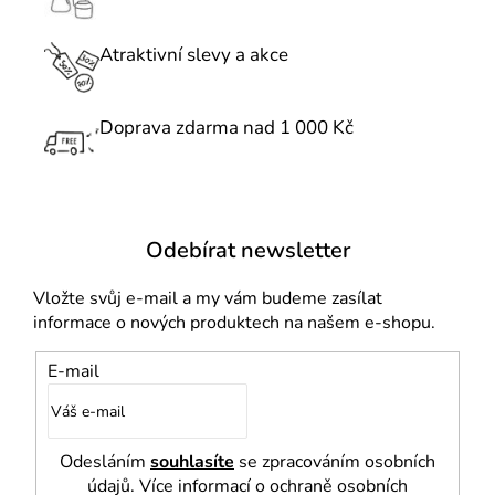
í
p
r
Atraktivní slevy a akce
v
k
Doprava zdarma nad 1 000 Kč
y
v
ý
p
i
Odebírat newsletter
s
u
Vložte svůj e-mail a my vám budeme zasílat
informace o nových produktech na našem e-shopu.
E-mail
Odesláním
souhlasíte
se zpracováním osobních
údajů. Více informací o ochraně osobních