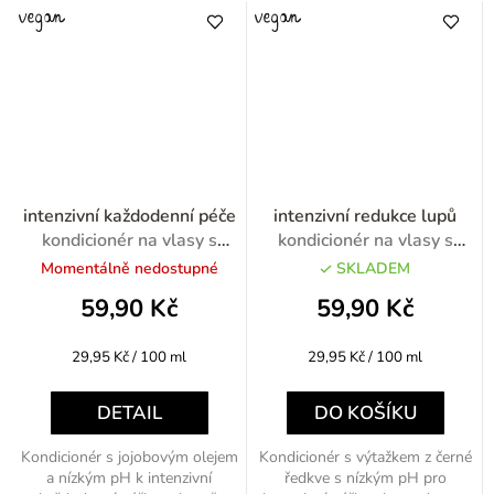
intenzivní každodenní péče
intenzivní redukce lupů
kondicionér na vlasy s
kondicionér na vlasy s
jojobovým olejem 200ml
černou ředkví 200ml
Momentálně nedostupné
SKLADEM
59,90 Kč
59,90 Kč
Měrná
Měrná
29,95 Kč / 100 ml
29,95 Kč / 100 ml
cena:
cena:
DETAIL
DO KOŠÍKU
Kondicionér s jojobovým olejem
Kondicionér s výtažkem z černé
a nízkým pH k intenzivní
ředkve s nízkým pH pro