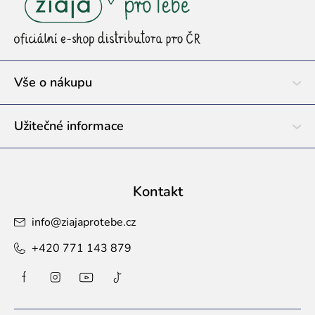
p
a
t
í
Vše o nákupu
Užitečné informace
Kontakt
info
@
ziajaprotebe.cz
+420 771 143 879