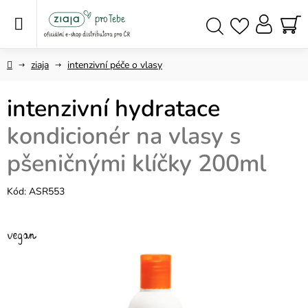
Přejít
na
obsah
NÁ
Hledat
KO
Domů
ziaja
intenzivní péče o vlasy
intenzivní hydratace
kondicionér na vlasy s
pšeničnými klíčky 200ml
Kód:
ASR553