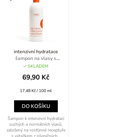
intenzivní hydratace
šampon na vlasy s
pšeničnými klíčky 400ml
SKLADEM
69,90 Kč
Měrná
17,48 Kč / 100 ml
cena:
DO KOŠÍKU
Šampon k intenzivní hydrataci
suchých a normálních vlasů,
založený na rostlinné receptuře
s výtažkem z pšeničných...