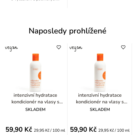
Naposledy prohlížené
intenzivní hydratace
intenzivní hydratace
kondicionér na vlasy s
kondicionér na vlasy s
pšeničnými klíčky 200ml
pšeničnými klíčky 200ml
SKLADEM
SKLADEM
59,90 Kč
59,90 Kč
Měrná
Měrná
29,95 Kč / 100 ml
29,95 Kč / 100 ml
cena:
cena: