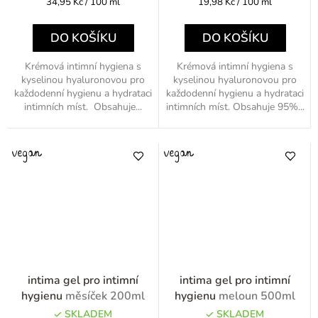
Měrná
Měrná
34,95 Kč / 100 ml
19,98 Kč / 100 ml
cena:
cena:
DO KOŠÍKU
DO KOŠÍKU
Krémová intimní hygiena s
Krémová intimní hygiena s
kyselinou hyaluronovou pro
kyselinou hyaluronovou pro
každodenní hygienu a hydrataci
každodenní hygienu a hydrataci
intimních míst. Obsahuje...
intimních míst. Obsahuje 95%...
intima gel pro intimní
intima gel pro intimní
hygienu
měsíček 200ml
hygienu
meloun 500ml
SKLADEM
SKLADEM