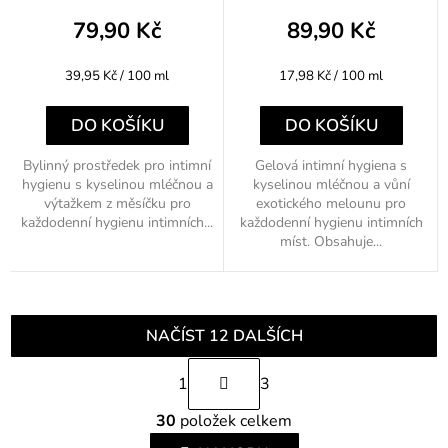
79,90 Kč
89,90 Kč
Měrná
Měrná
39,95 Kč / 100 ml
17,98 Kč / 100 ml
cena:
cena:
DO KOŠÍKU
DO KOŠÍKU
Bylinný prostředek pro intimní
Gelová intimní hygiena s
hygienu s kyselinou mléčnou a
kyselinou mléčnou a vůní
výtažkem z měsíčku pro
exotického melounu pro
každodenní hygienu intimních...
každodenní hygienu intimních
míst. Obsahuje...
NAČÍST 12 DALŠÍCH
S
1
3
t
O
r
30
položek celkem
v
á