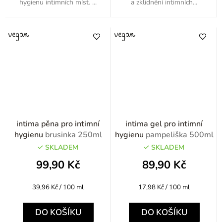
hygienu intimních míst. ...
a zklidnění intimních...
intima pěna pro intimní
intima gel pro intimní
hygienu
brusinka 250ml
hygienu
pampeliška 500ml
SKLADEM
SKLADEM
99,90 Kč
89,90 Kč
Měrná
Měrná
39,96 Kč / 100 ml
17,98 Kč / 100 ml
cena:
cena:
DO KOŠÍKU
DO KOŠÍKU