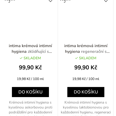
intima krémová intimní
intima krémová intimní
hygiena
zklidňující s
hygiena
regenerační s
kyselinou askorbovou
kyselinou laktobionovou
SKLADEM
SKLADEM
500ml
500ml
99,90 Kč
99,90 Kč
Měrná
Měrná
19,98 Kč / 100 ml
19,98 Kč / 100 ml
cena:
cena:
DO KOŠÍKU
DO KOŠÍKU
Krémová intimní hygiena s
Krémová intimní hygiena s
kyselinou askorbovou proti
kyselinou laktobionovou pro
podráždění pro každodenní
každodenní hygienu, regeneraci