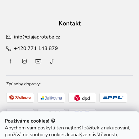
Kontakt
info
@
ziajaprotebe.cz
+420 771 143 879
Způsoby dopravy:
Používáme cookies! 🍪
Abychom vám poskytli ten nejlepší zážitek z nakupování,
Způsoby platby:
používáme soubory cookies k analýze návštěvnosti,