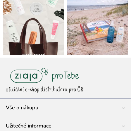
Z
á
p
a
t
í
Vše o nákupu
Užitečné informace