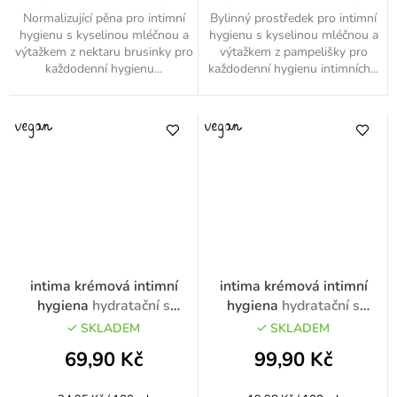
Normalizující pěna pro intimní
Bylinný prostředek pro intimní
hygienu s kyselinou mléčnou a
hygienu s kyselinou mléčnou a
výtažkem z nektaru brusinky pro
výtažkem z pampelišky pro
každodenní hygienu...
každodenní hygienu intimních...
intima krémová intimní
intima krémová intimní
hygiena
hydratační s
hygiena
hydratační s
kyselinou hyaluronovou
kyselinou hyaluronovou
SKLADEM
SKLADEM
200ml
500ml
69,90 Kč
99,90 Kč