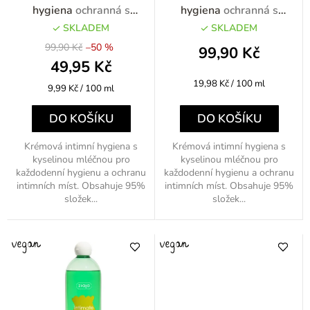
ů
d
hygiena
ochranná s
hygiena
ochranná s
kyselinou mléčnou 500ml
kyselinou mléčnou 500ml
u
SKLADEM
SKLADEM
flip flop
99,90 Kč
–50 %
k
99,90 Kč
49,95 Kč
t
Měrná
19,98 Kč / 100 ml
Měrná
9,99 Kč / 100 ml
ů
cena:
cena:
DO KOŠÍKU
DO KOŠÍKU
Krémová intimní hygiena s
Krémová intimní hygiena s
kyselinou mléčnou pro
kyselinou mléčnou pro
každodenní hygienu a ochranu
každodenní hygienu a ochranu
intimních míst. Obsahuje 95%
intimních míst. Obsahuje 95%
složek...
složek...