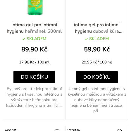
intima gel pro intimní
intima gel pro intimní
hygienu
heřmánek 500ml
hygienu
dubová kůra
200ml
SKLADEM
SKLADEM
89,90 Kč
59,90 Kč
Měrná
Měrná
17,98 Kč / 100 ml
29,95 Kč / 100 ml
cena:
cena:
DO KOŠÍKU
DO KOŠÍKU
Bylinný prostředek pro intimní
Jemný gel na intimní hygienu s
hygienu s kyselinou mléčnou a
kyselinou mléčnou a výtažkem z
výtažkem z heřmánku pro
dubové kůry doporučený
každodenní hygienu intimních...
zejména během menstruace,
při...