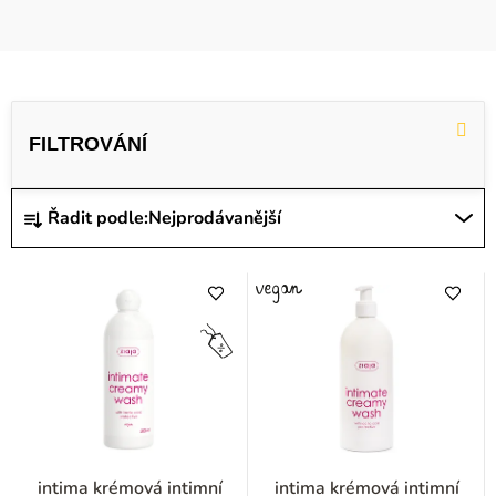
V
ý
p
i
Ř
Řadit podle:
Nejprodávanější
s
a
p
z
r
e
o
n
d
í
u
p
k
r
t
o
intima krémová intimní
intima krémová intimní