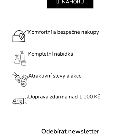
l
NAHORU
n
á
k
d
o
a
v
c
Komfortní a bezpečné nákupy
á
í
n
p
í
r
Kompletní nabídka
v
k
Atraktivní slevy a akce
y
v
ý
Doprava zdarma nad 1 000 Kč
p
i
s
u
Odebírat newsletter