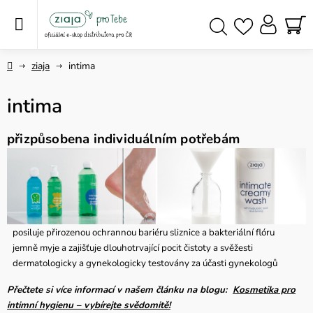
Přejít
na
obsah
NÁ
Hledat
KO
Domů
ziaja
intima
intima
přizpůsobena individuálním potřebám
posiluje přirozenou ochrannou bariéru sliznice a bakteriální flóru
jemně myje a zajišťuje dlouhotrvající pocit čistoty a svěžesti
dermatologicky a gynekologicky testovány za účasti gynekologů
Přečtete si více informací v našem článku na blogu:
Kosmetika pro
intimní hygienu – vybírejte svědomitě!