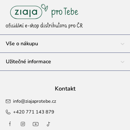
á
p
a
t
í
Vše o nákupu
Užitečné informace
Kontakt
info
@
ziajaprotebe.cz
+420 771 143 879