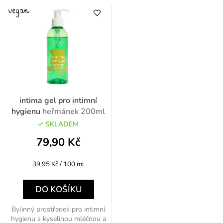
intima gel pro intimní
hygienu
heřmánek 200ml
SKLADEM
79,90 Kč
Měrná
39,95 Kč / 100 ml
cena:
DO KOŠÍKU
Bylinný prostředek pro intimní
hygienu s kyselinou mléčnou a