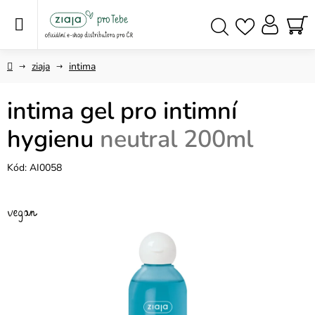
Přejít
na
obsah
NÁ
Hledat
KO
Domů
ziaja
intima
intima gel pro intimní
hygienu
neutral 200ml
Kód:
AI0058