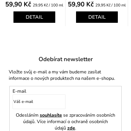
59,90 Kč
59,90 Kč
Měrná
Měrná
29,95 Kč / 100 ml
29,95 Kč / 100 ml
cena:
cena:
DETAIL
DETAIL
Odebírat newsletter
Vložte svůj e-mail a my vám budeme zasílat
informace o nových produktech na našem e-shopu.
E-mail
Odesláním
souhlasíte
se zpracováním osobních
údajů. Více informací o ochraně osobních
údajů
zde
.