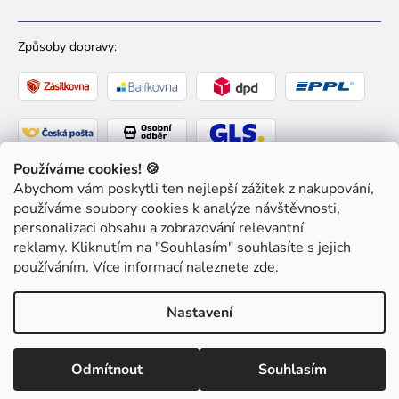
Způsoby dopravy:
Používáme cookies! 🍪
Abychom vám poskytli ten nejlepší zážitek z nakupování,
Způsoby platby:
používáme soubory cookies k analýze návštěvnosti,
personalizaci obsahu a zobrazování relevantní
reklamy. Kliknutím na "Souhlasím" souhlasíte s jejich
používáním. Více informací naleznete
zde
.
Copyright 2026
Ziaja pro Tebe
. Všechna práva
Nastavení
vyhrazena.
Upravit nastavení cookies
Odmítnout
Souhlasím
Vytvořil Shoptet