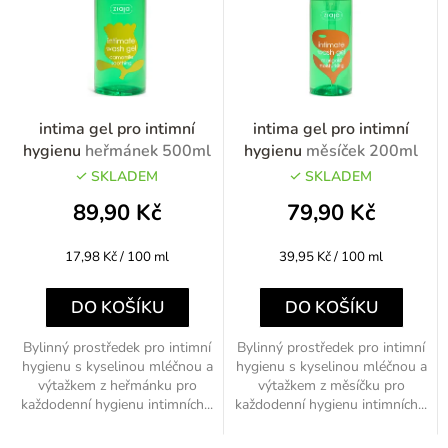
intima gel pro intimní
intima gel pro intimní
hygienu
heřmánek 500ml
hygienu
měsíček 200ml
SKLADEM
SKLADEM
89,90 Kč
79,90 Kč
Měrná
Měrná
17,98 Kč / 100 ml
39,95 Kč / 100 ml
cena:
cena:
DO KOŠÍKU
DO KOŠÍKU
Bylinný prostředek pro intimní
Bylinný prostředek pro intimní
hygienu s kyselinou mléčnou a
hygienu s kyselinou mléčnou a
výtažkem z heřmánku pro
výtažkem z měsíčku pro
každodenní hygienu intimních...
každodenní hygienu intimních...