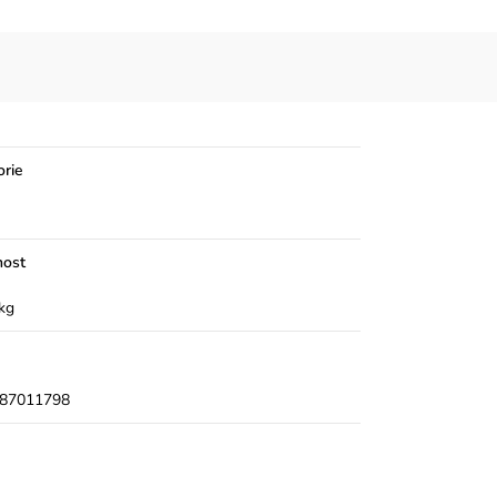
orie
ost
kg
87011798