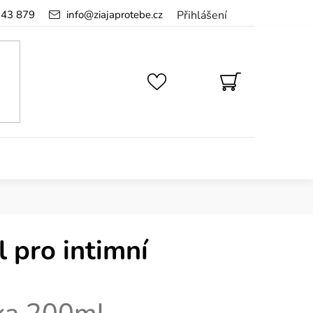
143 879
info
@
ziajaprotebe.cz
Přihlášení
NÁKUPNÍ
KOŠÍK
l pro intimní