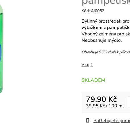
pampeliš
Kód:
AI0052
Bylinný prostředek pro
výtažkem z pampelišk
Vhodný zejména pro akt
Neobsahuje mýdlo.
Obsahuje 95% složek příro
Více
SKLADEM
79,90 Kč
Měrná cena:
39,95 Kč / 100 ml
Potřebujete porad