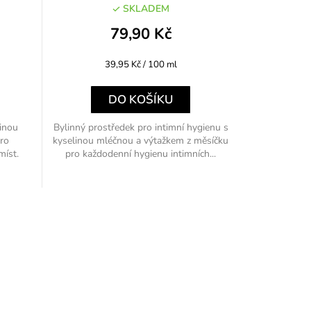
SKLADEM
79,90 Kč
Měrná
39,95 Kč / 100 ml
cena:
DO KOŠÍKU
linou
Bylinný prostředek pro intimní hygienu s
ro
kyselinou mléčnou a výtažkem z měsíčku
míst.
pro každodenní hygienu intimních...