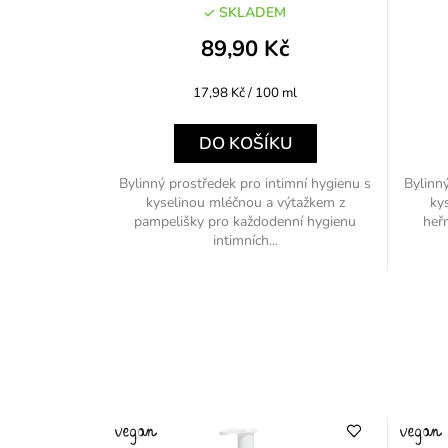
SKLADEM
89,90 Kč
Měrná
17,98 Kč / 100 ml
cena:
DO KOŠÍKU
Bylinný prostředek pro intimní hygienu s
Bylinný
kyselinou mléčnou a výtažkem z
ky
pampelišky pro každodenní hygienu
heř
intimních...