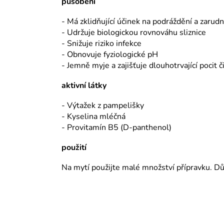
působení
- Má zklidňující účinek na podráždění a zarudnu
- Udržuje biologickou rovnováhu sliznice
- Snižuje riziko infekce
- Obnovuje fyziologické pH
- Jemně myje a zajišťuje dlouhotrvající pocit č
aktivní látky
- Výtažek z pampelišky
- Kyselina mléčná
- Provitamín B5 (D-panthenol)
použití
Na mytí použijte malé množství přípravku. D