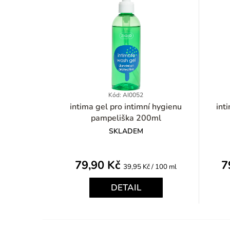
Kód: AI0052
intima gel pro intimní hygienu
int
pampeliška 200ml
SKLADEM
79,90 Kč
7
Měrná
39,95 Kč / 100 ml
cena:
DETAIL