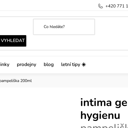
+420 771 
inky
prodejny
blog
letní tipy ☀️
pampeliška 200ml
intima ge
hygienu