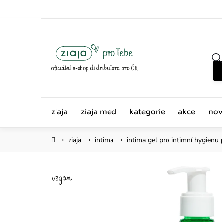
Přejít
na
obsah
ziaja
ziaja med
kategorie
akce
nov
Domů
ziaja
intima
intima gel pro intimní hygienu