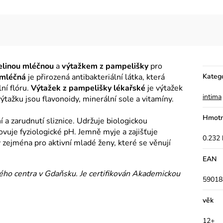
elinou mléčnou
a
výtažkem z pampelišky
pro
 mléčná
je přirozená antibakteriální látka, která
Kateg
ní flóru.
Výtažek z pampelišky lékařské
je výtažek
intima
ýtažku jsou flavonoidy, minerální sole a vitamíny.
Hmotn
í a zarudnutí sliznice. Udržuje biologickou
novuje fyziologické pH. Jemně myje a zajišťuje
0.232 
ý zejména pro aktivní mladé ženy, které se věnují
EAN
kého centra v Gdaňsku.
Je certifikován Akademickou
59018
věk
12+