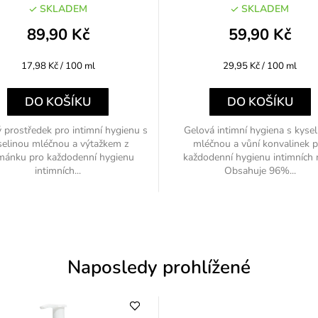
SKLADEM
SKLADEM
89,90 Kč
59,90 Kč
Měrná
Měrná
17,98 Kč / 100 ml
29,95 Kč / 100 ml
cena:
cena:
DO KOŠÍKU
DO KOŠÍKU
 prostředek pro intimní hygienu s
Gelová intimní hygiena s kyse
selinou mléčnou a výtažkem z
mléčnou a vůní konvalinek p
mánku pro každodenní hygienu
každodenní hygienu intimních 
intimních...
Obsahuje 96%...
Naposledy prohlížené