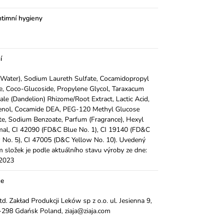
ntimní hygieny
í
Water), Sodium Laureth Sulfate, Cocamidopropyl
e, Coco-Glucoside, Propylene Glycol, Taraxacum
nale (Dandelion) Rhizome/Root Extract, Lactic Acid,
enol, Cocamide DEA, PEG-120 Methyl Glucose
te, Sodium Benzoate, Parfum (Fragrance), Hexyl
al, CI 42090 (FD&C Blue No. 1), CI 19140 (FD&C
 No. 5), CI 47005 (D&C Yellow No. 10). Uvedený
 složek je podle aktuálního stavu výroby ze dne:
.2023
ce
Ltd. Zakład Produkcji Leków sp z o.o. ul. Jesienna 9,
298 Gdańsk Poland, ziaja@ziaja.com