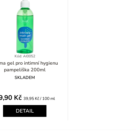
Kód: AI0052
ima gel pro intimní hygienu
pampeliška 200ml
SKLADEM
9,90 Kč
Měrná
39,95 Kč / 100 ml
cena:
DETAIL