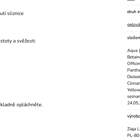
druh i
tí sliznice
gelová
složen
istoty a svěžesti
Aqua (
Betain
Offici
Panth
Diolea
Cinnam
Yellow
seznam
24.05
ůkladně opláchněte.
výrob
Ziaja 
PL-80-