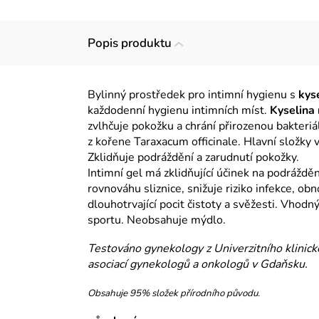
Popis produktu
Bylinný prostředek pro intimní hygienu s
kys
každodenní hygienu intimních míst.
Kyselina
zvlhčuje pokožku a chrání přirozenou bakteriál
z kořene Taraxacum officinale. Hlavní složky v
Zklidňuje podráždění a zarudnutí pokožky.
Intimní gel má zklidňující účinek na podrážděn
rovnováhu sliznice, snižuje riziko infekce, ob
dlouhotrvající pocit čistoty a svěžesti. Vhodn
sportu. Neobsahuje mýdlo.
Testováno gynekology z Univerzitního klinic
asociací gynekologů a onkologů v Gdaňsku.
Obsahuje 95% složek přírodního původu.