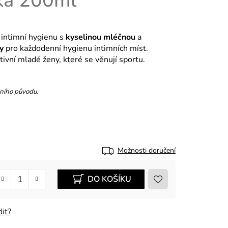
ka 200ml
 intimní hygienu s
kyselinou mléčnou
a
y
pro každodenní hygienu intimních míst.
ivní mladé ženy, které se věnují sportu.
dního původu.
Možnosti doručení
DO KOŠÍKU
it?