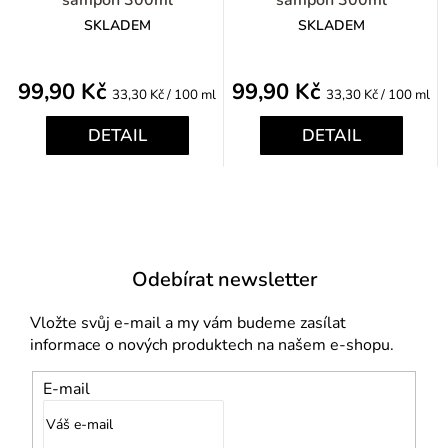
šampon 300ml
šampon 300ml
SKLADEM
SKLADEM
99,90 Kč
99,90 Kč
Měrná
Měrná
33,30 Kč / 100 ml
33,30 Kč / 100 ml
cena:
cena:
DETAIL
DETAIL
Odebírat newsletter
Vložte svůj e-mail a my vám budeme zasílat
informace o nových produktech na našem e-shopu.
E-mail