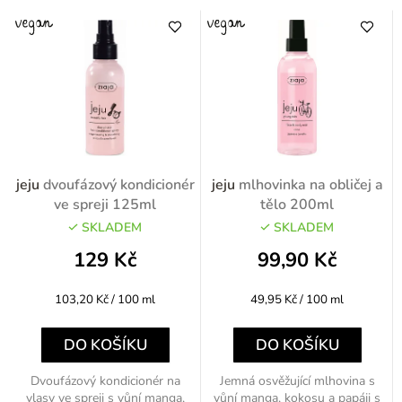
jeju
dvoufázový kondicionér
jeju
mlhovinka na obličej a
ve spreji 125ml
tělo 200ml
SKLADEM
SKLADEM
129 Kč
99,90 Kč
Měrná
Měrná
103,20 Kč / 100 ml
49,95 Kč / 100 ml
cena:
cena:
DO KOŠÍKU
DO KOŠÍKU
Dvoufázový kondicionér na
Jemná osvěžující mlhovina s
vlasy ve spreji s vůní manga,
vůní manga, kokosu a papáji s