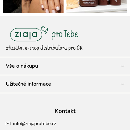
Z
á
p
a
t
í
Vše o nákupu
Užitečné informace
Kontakt
info
@
ziajaprotebe.cz