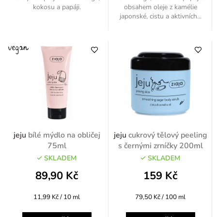
kokosu a papáji.
obsahem oleje z kamélie
japonské, cistu a aktivních...
jeju
bílé mýdlo na obličej
jeju
cukrový tělový peeling
75ml
s černými zrníčky 200ml
SKLADEM
SKLADEM
89,90 Kč
159 Kč
Měrná
Měrná
11,99 Kč / 10 ml
79,50 Kč / 100 ml
cena:
cena: