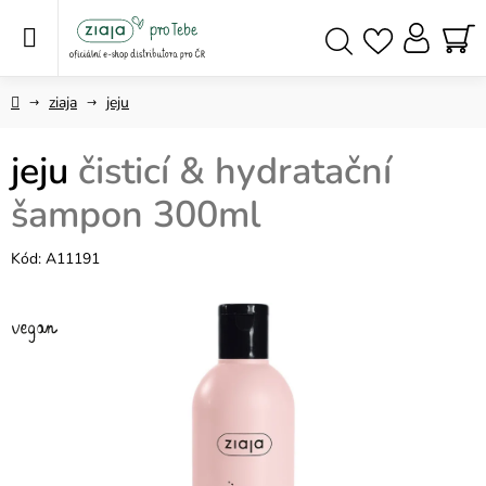
Přejít
na
obsah
NÁ
Hledat
KO
Domů
ziaja
jeju
jeju
čisticí & hydratační
šampon 300ml
Kód:
A11191