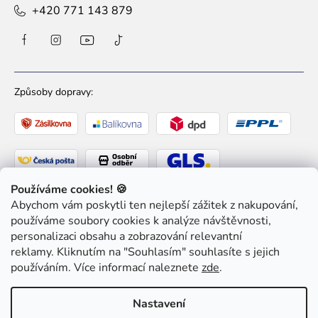
+420 771 143 879
Způsoby dopravy:
Používáme cookies! 🍪
Abychom vám poskytli ten nejlepší zážitek z nakupování,
Způsoby platby:
používáme soubory cookies k analýze návštěvnosti,
personalizaci obsahu a zobrazování relevantní
reklamy. Kliknutím na "Souhlasím" souhlasíte s jejich
používáním. Více informací naleznete
zde
.
Copyright 2026
Ziaja pro Tebe
. Všechna práva
Nastavení
vyhrazena.
Upravit nastavení cookies