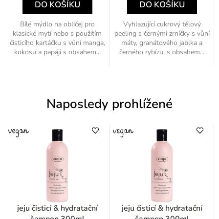
DO KOŠÍKU
DO KOŠÍKU
Bílé mýdlo na obličej pro
Vyhlazující cukrový tělový
klasické mytí nebo s použitím
peeling s černými zrníčky s vůní
čisticího kartáčku s vůní manga,
máty, granátového jablka a
kokosu a papáji s obsahem...
černého rybízu, s obsahem...
Naposledy prohlížené
jeju čisticí & hydratační
jeju čisticí & hydratační