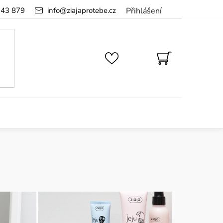
143 879
info
@
ziajaprotebe.cz
Přihlášení
NÁKUPNÍ
KOŠÍK