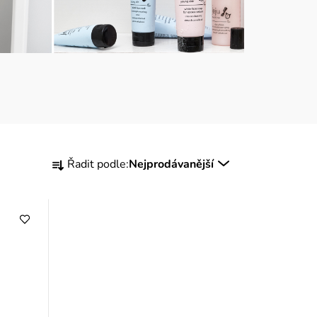
Ř
Řadit podle:
Nejprodávanější
a
z
e
n
í