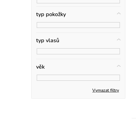
s
n
n
typ pokožky
r
í
p
typ vlasů
a
n
věk
e
t
l
Vymazat filtry