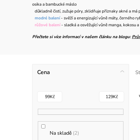
osika a bambucké máslo
důkladně čistí, zužuje póry, zklidňuje příznaky akné a má p
modré balení
- svěží a energizující vůně máty, černého r
růžové balení
- sladká a osvěžující vůně manga, kokosu a
Přečtete si více informací v našem článku na blogu:
Prů
P
Cena
S
o
s
99
Kč
129
Kč
t
r
i
a
Na skladě
2