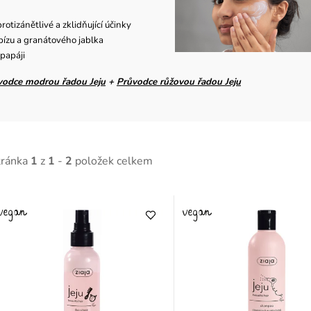
rotizánětlivé a zklidňující účinky
ybízu a granátového jablka
 papáji
vodce modrou řadou Jeju
+
Průvodce růžovou řadou Jeju
tránka
1
z
1
-
2
položek celkem
V
ý
p