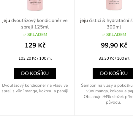
p
jeju
dvoufázový kondicionér ve
jeju
čisticí & hydratační
spreji 125ml
300ml
SKLADEM
SKLADEM
o
129 Kč
99,90 Kč
d
Měrná
Měrná
103,20 Kč / 100 ml
33,30 Kč / 100 ml
u
cena:
cena:
k
DO KOŠÍKU
DO KOŠÍKU
Dvoufázový kondicionér na vlasy ve
Šampon na vlasy a pokožku 
spreji s vůní manga, kokosu a papáji.
vůní manga, kokosu a pa
ů
Obsahuje 94% složek přír
původu.
O