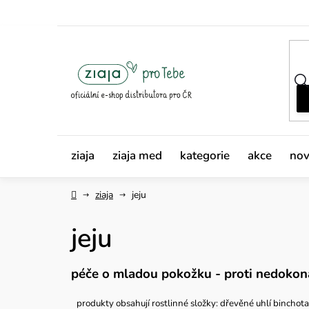
Přejít
na
obsah
ziaja
ziaja med
kategorie
akce
nov
Domů
ziaja
jeju
jeju
péče o mladou pokožku - proti nedokon
produkty obsahují rostlinné složky: dřevěné uhlí binchota