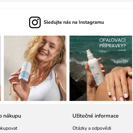
s
u
Sledujte nás na Instagramu
o nákupu
Užitečné informace
akupovat
Otázky a odpovědi