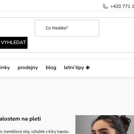
+420 771 
inky
prodejny
blog
letní tipy ☀️
alostem na pleti
n, kaméliový olej, výtažek z kůry topolu