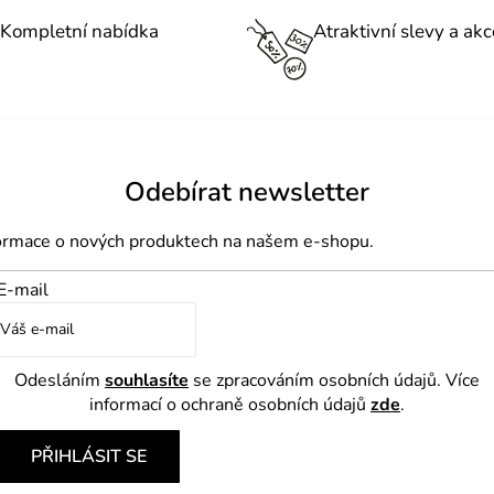
v
l
Kompletní nabídka
Atraktivní slevy a akc
á
d
a
c
í
Odebírat newsletter
p
formace o nových produktech na našem e-shopu.
r
v
E-mail
k
y
v
Odesláním
souhlasíte
se zpracováním osobních údajů. Více
ý
informací o ochraně osobních údajů
zde
.
p
PŘIHLÁSIT SE
i