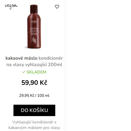
kakaové máslo
kondicionér
na vlasy vyhlazující 200ml
SKLADEM
59,90 Kč
Měrná
29,95 Kč / 100 ml
cena:
DO KOŠÍKU
Vyhlazující kondicionér s
kakaovým máslem pro vlasy