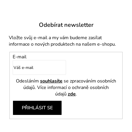
v
ý
p
i
Odebírat newsletter
s
u
Vložte svůj e-mail a my vám budeme zasílat
informace o nových produktech na našem e-shopu.
E-mail
Odesláním
souhlasíte
se zpracováním osobních
údajů. Více informací o ochraně osobních
údajů
zde
.
PŘIHLÁSIT SE