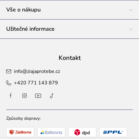
í
Vše o nákupu
Užitečné informace
Kontakt
info
@
ziajaprotebe.cz
+420 771 143 879
Způsoby dopravy: