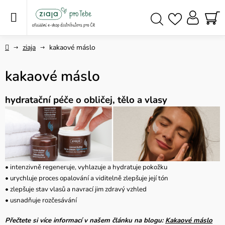
Přejít
na
obsah
NÁ
Hledat
KO
Domů
ziaja
kakaové máslo
kakaové máslo
hydratační péče o obličej, tělo a vlasy
• intenzivně regeneruje, vyhlazuje a hydratuje pokožku
• urychluje proces opalování a viditelně zlepšuje její tón
• zlepšuje stav vlasů a navrací jim zdravý vzhled
• usnadňuje rozčesávání
Přečtete si více informací v našem článku na blogu:
Kakaové máslo