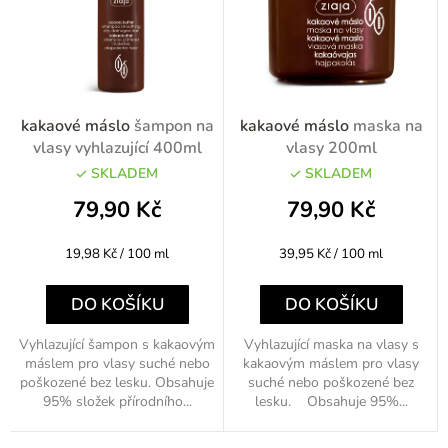
í
p
r
o
kakaové máslo
šampon na
kakaové máslo
maska na
d
vlasy vyhlazující 400ml
vlasy 200ml
u
SKLADEM
SKLADEM
k
79,90 Kč
79,90 Kč
t
Měrná
Měrná
19,98 Kč / 100 ml
39,95 Kč / 100 ml
ů
cena:
cena:
DO KOŠÍKU
DO KOŠÍKU
Vyhlazující šampon s kakaovým
Vyhlazující maska na vlasy s
máslem pro vlasy suché nebo
kakaovým máslem pro vlasy
poškozené bez lesku. Obsahuje
suché nebo poškozené bez
95% složek přírodního...
lesku. Obsahuje 95%...