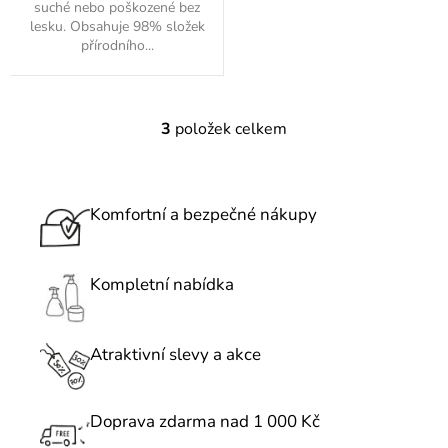
suché nebo poškozené bez
lesku. Obsahuje 98% složek
přírodního...
3
položek celkem
O
v
l
á
Komfortní a bezpečné nákupy
d
a
c
Kompletní nabídka
í
p
r
Atraktivní slevy a akce
v
k
Doprava zdarma nad 1 000 Kč
y