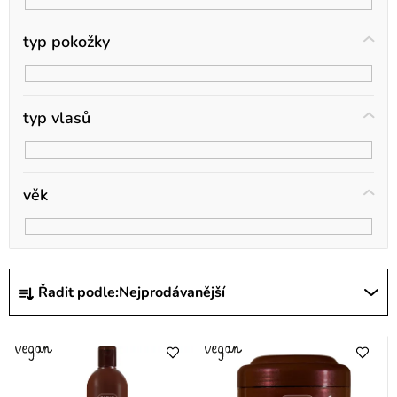
t
ů
typ pokožky
typ vlasů
věk
Ř
Řadit podle:
Nejprodávanější
a
z
e
n