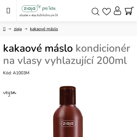
Přejít
na
obsah
NÁ
Hledat
KO
Domů
ziaja
kakaové máslo
kakaové máslo
kondicionér
na vlasy vyhlazující 200ml
Kód:
A1003M