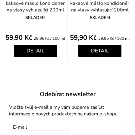
kakaové máslo kondicionér
kakaové máslo kondicionér
na vlasy vyhlazující 200ml
na vlasy vyhlazující 200ml
SKLADEM
SKLADEM
59,90 Kč
59,90 Kč
Měrná
Měrná
29,95 Kč / 100 ml
29,95 Kč / 100 ml
cena:
cena:
DETAIL
DETAIL
Odebírat newsletter
Vložte svůj e-mail a my vám budeme zasílat
informace o nových produktech na našem e-shopu.
E-mail