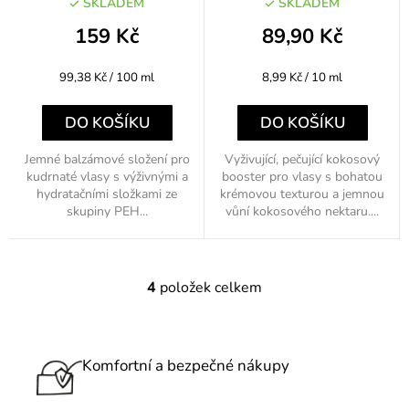
baobabu 160ml
SKLADEM
SKLADEM
159 Kč
89,90 Kč
Měrná
Měrná
99,38 Kč / 100 ml
8,99 Kč / 10 ml
cena:
cena:
DO KOŠÍKU
DO KOŠÍKU
Jemné balzámové složení pro
Vyživující, pečující kokosový
kudrnaté vlasy s výživnými a
booster pro vlasy s bohatou
hydratačními složkami ze
krémovou texturou a jemnou
skupiny PEH...
vůní kokosového nektaru....
4
položek celkem
O
v
l
á
Komfortní a bezpečné nákupy
d
a