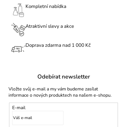
c
Kompletní nabídka
í
p
r
Atraktivní slevy a akce
v
k
Doprava zdarma nad 1 000 Kč
y
v
ý
p
i
Odebírat newsletter
s
u
Vložte svůj e-mail a my vám budeme zasílat
informace o nových produktech na našem e-shopu.
E-mail