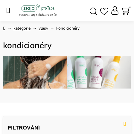
Přejít
na
obsah
NÁ
Hledat
KO
Domů
kategorie
vlasy
kondicionéry
kondicionéry
V
ý