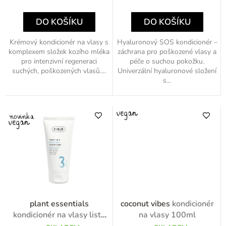
ů
cena:
cena:
DO KOŠÍKU
DO KOŠÍKU
Krémový kondicionér na vlasy s
Hyaluronový SOS kondicionér –
komplexem složek kozího mléka
záchrana pro poškozené vlasy a
pro intenzivní regeneraci
péče o suchou pokožku.
suchých, poškozených vlasů....
Univerzální hyaluronové složení
s...
plant essentials
coconut vibes
kondicionér
kondicionér na vlasy listy
na vlasy 100ml