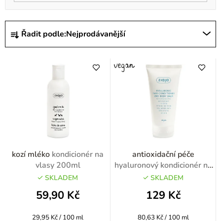
Ř
Řadit podle:
Nejprodávanější
a
z
e
n
í
p
r
o
kozí mléko
kondicionér na
antioxidační péče
d
vlasy 200ml
hyaluronový kondicionér na
vlasy a tělový balzám
u
SKLADEM
SKLADEM
160ml
k
59,90 Kč
129 Kč
t
Měrná
Měrná
29,95 Kč / 100 ml
80,63 Kč / 100 ml