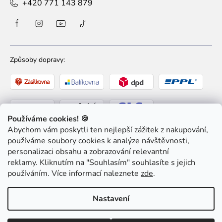
+420 771 143 879
Způsoby dopravy:
Používáme cookies! 🍪
Abychom vám poskytli ten nejlepší zážitek z nakupování,
Způsoby platby:
používáme soubory cookies k analýze návštěvnosti,
personalizaci obsahu a zobrazování relevantní
reklamy. Kliknutím na "Souhlasím" souhlasíte s jejich
používáním. Více informací naleznete
zde
.
Nastavení
Copyright 2026
Ziaja pro Tebe
. Všechna práva
vyhrazena.
Upravit nastavení cookies