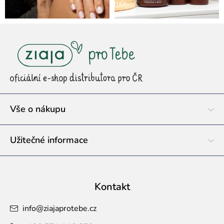
Z
á
p
a
t
í
Vše o nákupu
Užitečné informace
Kontakt
info
@
ziajaprotebe.cz