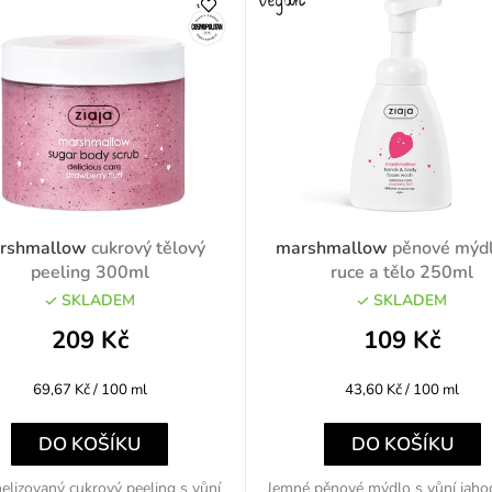
rshmallow
cukrový tělový
marshmallow
pěnové mýd
peeling 300ml
ruce a tělo 250ml
SKLADEM
SKLADEM
209 Kč
109 Kč
Měrná
Měrná
69,67 Kč / 100 ml
43,60 Kč / 100 ml
cena:
cena:
DO KOŠÍKU
DO KOŠÍKU
elizovaný cukrový peeling s vůní
Jemné pěnové mýdlo s vůní jah