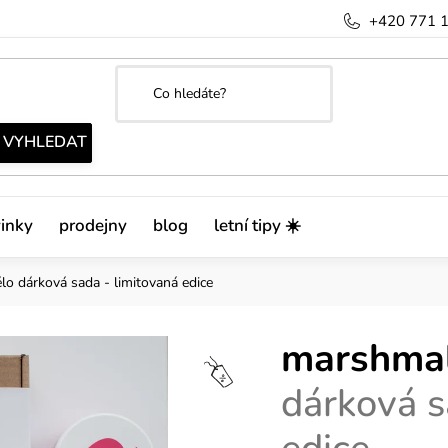
+420 771 
inky
prodejny
blog
letní tipy ☀️
ělo
dárková sada - limitovaná edice
marshmal
dárková s