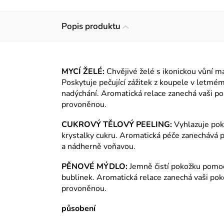
Popis produktu
MYCÍ ŽELÉ:
Chvějivé želé s ikonickou vůní 
Poskytuje pečující zážitek z koupele v letm
nadýchání. Aromatická relace zanechá vaši p
provoněnou.
CUKROVÝ TĚLOVÝ PEELING:
Vyhlazuje pok
krystalky cukru. Aromatická péče zanechává
a nádherně voňavou.
PĚNOVÉ MÝDLO:
Jemně čistí pokožku pomo
bublinek. Aromatická relace zanechá vaši po
provoněnou.
působení