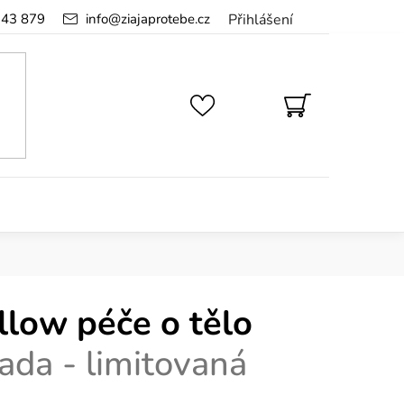
143 879
info
@
ziajaprotebe.cz
Přihlášení
NÁKUPNÍ
KOŠÍK
low péče o tělo
ada - limitovaná