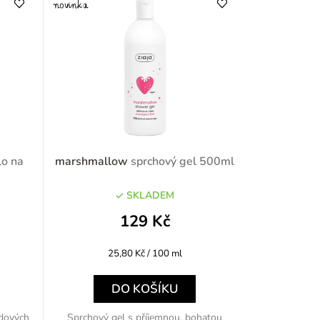
lo na
marshmallow
sprchový gel 500ml
SKLADEM
129 Kč
Měrná
25,80 Kč / 100 ml
cena:
DO KOŠÍKU
odových
Sprchový gel s příjemnou, bohatou