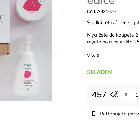
edice
Kód:
ABX1070
Sladká tělová péče s j
Mycí želé do koupele 2
mýdlo na ruce a tělo 
Více
SKLADEM
457 Kč
Měrná cena:
Potřebujete porad