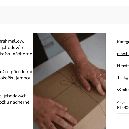
marshmallow.
Kateg
ém jahodovém
okožku nádherně
marsh
Hmotn
ožku přírodními
 pokožku jemnou
1.4 kg
výrob
cí jahodových
Ziaja 
kožku nádherně
PL-80-