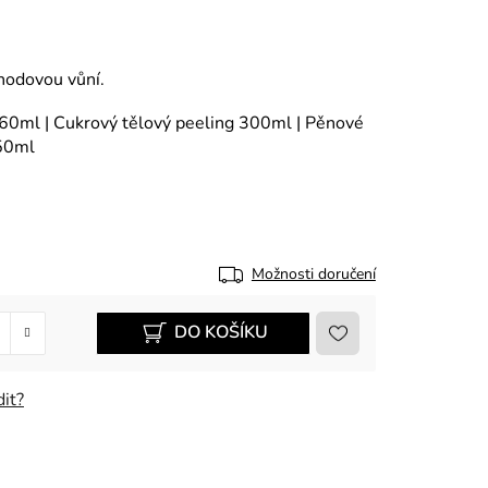
ahodovou vůní.
60ml | Cukrový tělový peeling 300ml | Pěnové
250ml
Možnosti doručení
DO KOŠÍKU
it?