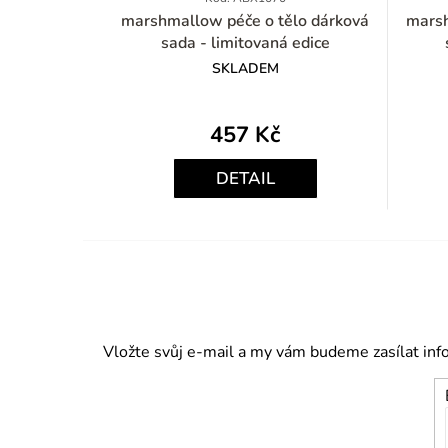
marshmallow péče o tělo dárková
marshm
sada - limitovaná edice
SKLADEM
457 Kč
Měrná
cena:
DETAIL
Vložte svůj e-mail a my vám budeme zasílat in