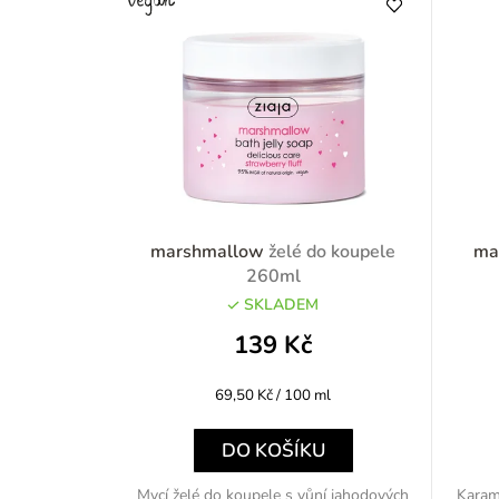
marshmallow
želé do koupele
ma
260ml
SKLADEM
139 Kč
Měrná
69,50 Kč / 100 ml
cena:
DO KOŠÍKU
Mycí želé do koupele s vůní jahodových
Karam