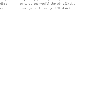
éče s
texturou poskytující relaxační zážitek s
uce.
vůní jahod. Obsahuje 93% složek...