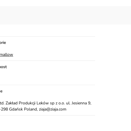
orie
mallow
ost
ce
Ltd. Zakład Produkcji Leków sp z o.o. ul. Jesienna 9,
298 Gdańsk Poland, ziaja@ziaja.com