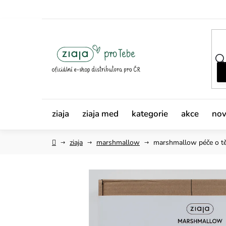
Přejít
na
obsah
ziaja
ziaja med
kategorie
akce
nov
Domů
ziaja
marshmallow
marshmallow péče o t