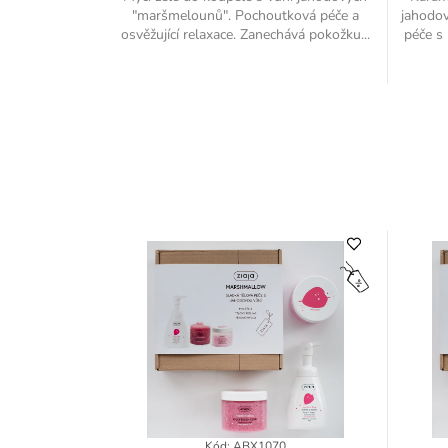
"maršmelounů". Pochoutková péče a
jahodo
osvěžující relaxace. Zanechává pokožku...
péče s 
Kód: ABX1070