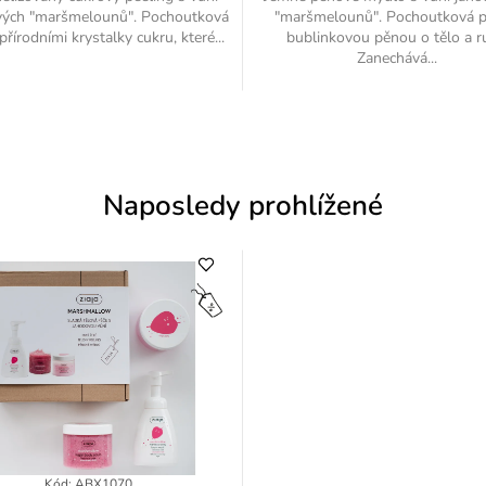
vých "maršmelounů". Pochoutková
"maršmelounů". Pochoutková p
přírodními krystalky cukru, které...
bublinkovou pěnou o tělo a r
Zanechává...
Naposledy prohlížené
Kód: ABX1070