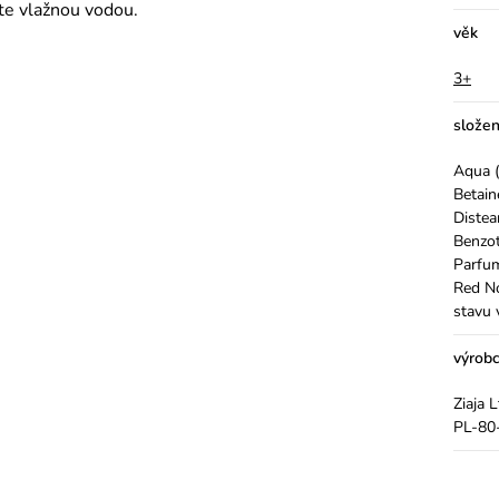
te vlažnou vodou.
věk
3+
složen
Aqua (
Betain
Distea
Benzot
Parfum
Red No
stavu 
výrob
Ziaja 
PL-80-