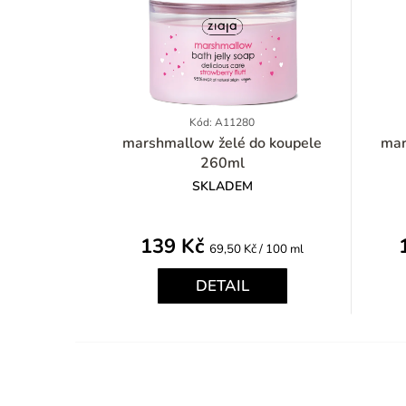
Kód: A11280
marshmallow želé do koupele
marshma
260ml
SKLADEM
139 Kč
Měrná
69,50 Kč / 100 ml
cena:
DETAIL