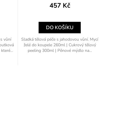
457 Kč
DO KOŠÍKU
s vůní
Sladká tělová péče s jahodovou vůní. Mycí
outková
želé do koupele 260ml | Cukrový tělový
které...
peeling 300ml | Pěnové mýdlo na...