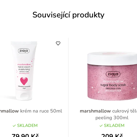
Související produkty
hmallow
krém na ruce 50ml
marshmallow
cukrový tě
peeling 300ml
SKLADEM
SKLADEM
79,90 Kč
209 Kč