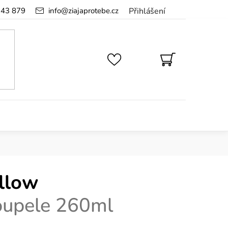
143 879
info
@
ziajaprotebe.cz
Přihlášení
NÁKUPNÍ
KOŠÍK
llow
oupele 260ml