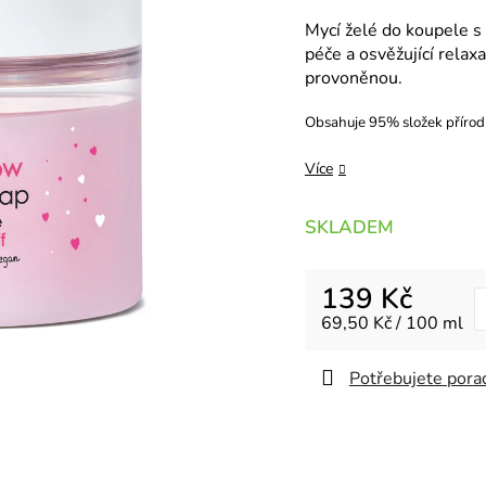
Mycí želé do koupele 
péče a osvěžující rela
provoněnou.
Obsahuje 95% složek přírod
Více
SKLADEM
139 Kč
Měrná cena:
69,50 Kč / 100 ml
Potřebujete porad