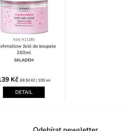
Kód: A11280
llow želé do koupele
260ml
SKLADEM
139 Kč
Měrná
69,50 Kč / 100 ml
cena:
DETAIL
Odebírat newsletter