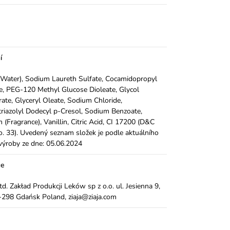
í
Water), Sodium Laureth Sulfate, Cocamidopropyl
e, PEG-120 Methyl Glucose Dioleate, Glycol
rate, Glyceryl Oleate, Sodium Chloride,
riazolyl Dodecyl p-Cresol, Sodium Benzoate,
 (Fragrance), Vanillin, Citric Acid, CI 17200 (D&C
. 33). Uvedený seznam složek je podle aktuálního
výroby ze dne: 05.06.2024
ce
Ltd. Zakład Produkcji Leków sp z o.o. ul. Jesienna 9,
298 Gdańsk Poland, ziaja@ziaja.com