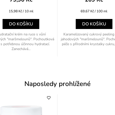
Měrná
Měrná
15,98 Kč / 10 ml
69,67 Kč / 100 ml
cena:
cena:
DO KOŠÍKU
DO KOŠÍKU
dratační krém na ruce s vůní
Karamelizovaný cukrový peeling 
vých "maršmelounů". Pochoutková
jahodových "maršmelounů". Poch
 s potřebnou účinnou hydratací.
péče s přírodními krystalky cukru, 
Zanechává...
Naposledy prohlížené