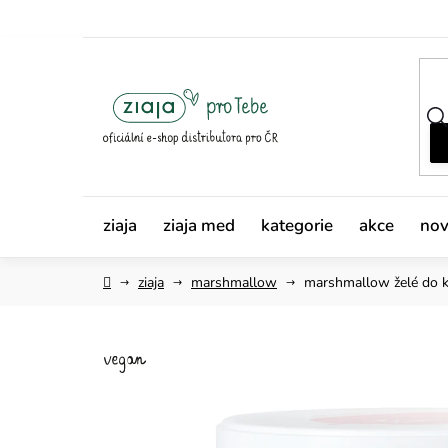
Přejít
na
obsah
ziaja
ziaja med
kategorie
akce
nov
Domů
ziaja
marshmallow
marshmallow
želé do 