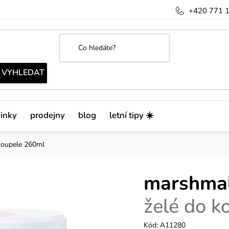
+420 771 
inky
prodejny
blog
letní tipy ☀️
koupele 260ml
marshma
želé do k
Kód:
A11280