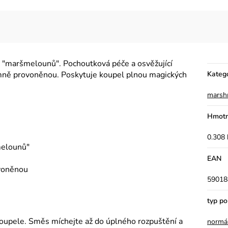
ch "maršmelounů". Pochoutková péče a osvěžující
mně provoněnou. Poskytuje koupel plnou magických
Kateg
marsh
Hmotn
0.308 
melounů"
EAN
voněnou
59018
typ p
oupele. Směs míchejte až do úplného rozpuštění a
normá