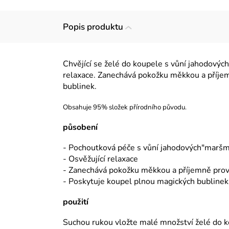
Popis produktu
C
hvějící se želé do koupele s vůní jahodový
relaxace. Zanechává pokožku měkkou a příje
bublinek.
Obsahuje 95% složek přírodního původu.
působení
- Pochoutková péče s vůní jahodových"marš
- Osvěžující relaxace
- Zanechává pokožku měkkou a příjemně pro
- Poskytuje koupel plnou magických bublinek
použití
Suchou rukou vložte malé množství želé do k