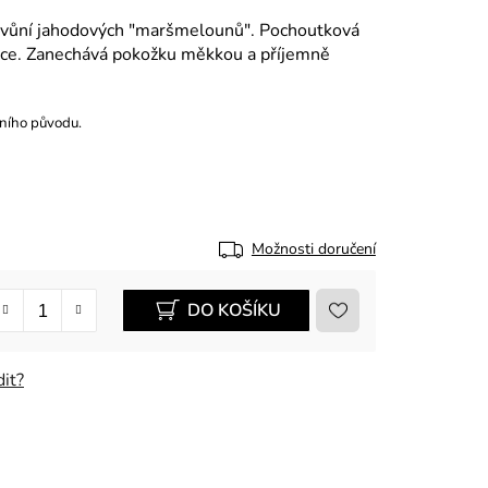
s vůní jahodových "maršmelounů". Pochoutková
xace. Zanechává pokožku měkkou a příjemně
ního původu.
Možnosti doručení
DO KOŠÍKU
it?