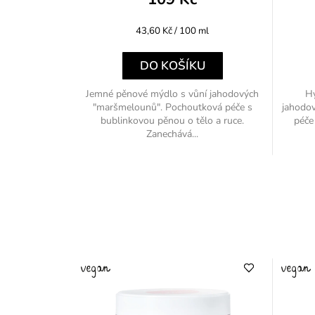
Měrná
43,60 Kč / 100 ml
cena:
DO KOŠÍKU
Jemné pěnové mýdlo s vůní jahodových
Hy
"maršmelounů". Pochoutková péče s
jahodo
bublinkovou pěnou o tělo a ruce.
péče
Zanechává...