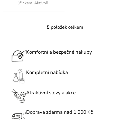
účinkem. Aktivně...
5
položek celkem
O
v
l
á
Komfortní a bezpečné nákupy
d
a
c
Kompletní nabídka
í
p
r
Atraktivní slevy a akce
v
k
Doprava zdarma nad 1 000 Kč
y
v
ý