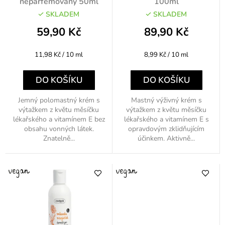
d
neparfémovaný 50ml
100ml
u
SKLADEM
SKLADEM
k
59,90 Kč
89,90 Kč
t
Měrná
Měrná
11,98 Kč / 10 ml
8,99 Kč / 10 ml
ů
cena:
cena:
DO KOŠÍKU
DO KOŠÍKU
Jemný polomastný krém s
Mastný výživný krém s
výtažkem z květu měsíčku
výtažkem z květu měsíčku
lékařského a vitamínem E bez
lékařského a vitamínem E s
obsahu vonných látek.
opravdovým zklidňujícím
Znatelně...
účinkem. Aktivně...