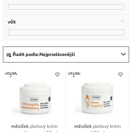
věk
Ř
Řadit podle:
Nejprodávanější
a
z
e
n
í
p
r
o
měsíček
pleťový krém
měsíček
pleťový krém