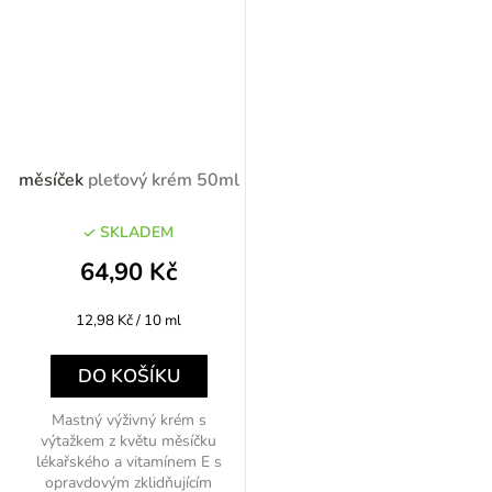
měsíček
pleťový krém 50ml
SKLADEM
64,90 Kč
Měrná
12,98 Kč / 10 ml
cena:
DO KOŠÍKU
Mastný výživný krém s
výtažkem z květu měsíčku
lékařského a vitamínem E s
opravdovým zklidňujícím