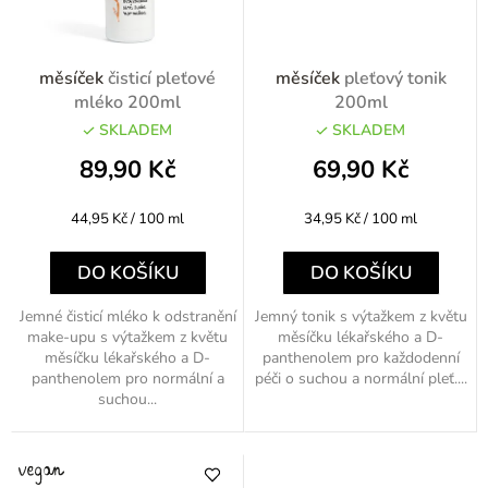
měsíček
čisticí pleťové
měsíček
pleťový tonik
mléko 200ml
200ml
SKLADEM
SKLADEM
89,90 Kč
69,90 Kč
Měrná
Měrná
44,95 Kč / 100 ml
34,95 Kč / 100 ml
cena:
cena:
DO KOŠÍKU
DO KOŠÍKU
Jemné čisticí mléko k odstranění
Jemný tonik s výtažkem z květu
make-upu s výtažkem z květu
měsíčku lékařského a D-
měsíčku lékařského a D-
panthenolem pro každodenní
panthenolem pro normální a
péči o suchou a normální pleť....
suchou...