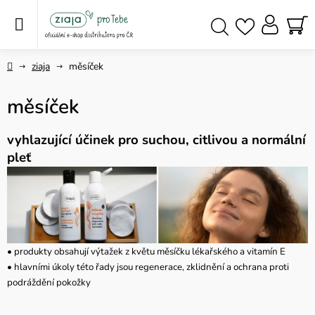
Přejít
na
obsah
NÁ
Hledat
KO
Domů
ziaja
měsíček
měsíček
vyhlazující účinek pro suchou, citlivou a normální
pleť
• produkty obsahují výtažek z květu měsíčku lékařského a vitamín E
• hlavními úkoly této řady jsou regenerace, zklidnění a ochrana proti
podráždění pokožky