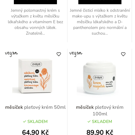
Jemný polomastný krém s
Jemné čisticí mléko k odstranění
výtažkem z květu měsíčku
make-upu s výtažkem z květu
lékařského a vitamínem E bez
měsíčku lékařského a D-
obsahu vonných látek.
panthenolem pro normální a
Znatelně...
suchou...
měsíček
pleťový krém 50ml
měsíček
pleťový krém
100ml
SKLADEM
SKLADEM
64,90 Kč
89,90 Kč