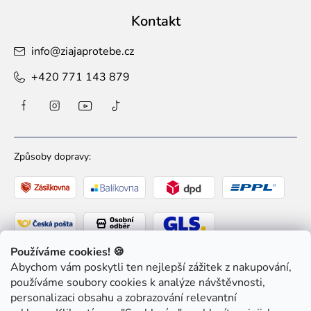
Kontakt
info
@
ziajaprotebe.cz
+420 771 143 879
Způsoby dopravy:
Používáme cookies! 🍪
Abychom vám poskytli ten nejlepší zážitek z nakupování,
Způsoby platby:
používáme soubory cookies k analýze návštěvnosti,
personalizaci obsahu a zobrazování relevantní