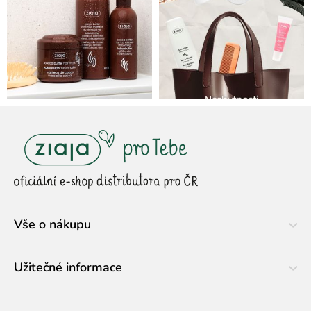
Z
á
p
a
t
í
Vše o nákupu
Užitečné informace