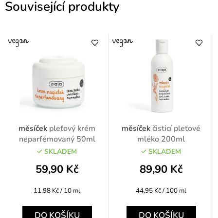
Související produkty
měsíček
pleťový krém
měsíček
čisticí pleťové
neparfémovaný 50ml
mléko 200ml
SKLADEM
SKLADEM
59,90 Kč
89,90 Kč
Měrná
Měrná
11,98 Kč / 10 ml
44,95 Kč / 100 ml
cena:
cena:
DO KOŠÍKU
DO KOŠÍKU