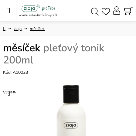
Přejít
na
obsah
NÁ
Hledat
KO
Domů
ziaja
měsíček
měsíček
pleťový tonik
200ml
Kód:
A10023