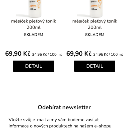
měsíček pleťový tonik
měsíček pleťový tonik
200ml
200ml
SKLADEM
SKLADEM
69,90 Kč
69,90 Kč
Měrná
Měrná
34,95 Kč / 100 ml
34,95 Kč / 100 ml
cena:
cena:
DETAIL
DETAIL
Odebírat newsletter
Vložte svůj e-mail a my vám budeme zasílat
informace o nových produktech na našem e-shopu.