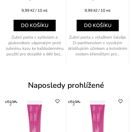
Měrná
Měrná
9,99 Kč / 10 ml
9,99 Kč / 10 ml
cena:
cena:
DO KOŠÍKU
DO KOŠÍKU
Zubní pasta s xylitolem a
Zubní pasta s výtažkem šalvěje,
glukonátem vápenatým proti
D-panthenolem s vysokým
zubnímu kazu ke každodennímu
zklidňujícím účinkem a koloidním
použití pro dospělé a děti bez...
oxidem křemičitým pro...
Naposledy prohlížené