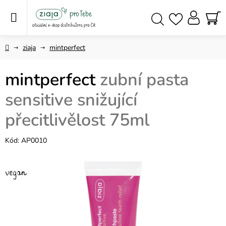
Přejít
na
obsah
NÁ
Hledat
KO
Domů
ziaja
mintperfect
mintperfect
zubní pasta
sensitive snižující
přecitlivělost 75ml
Kód:
AP0010