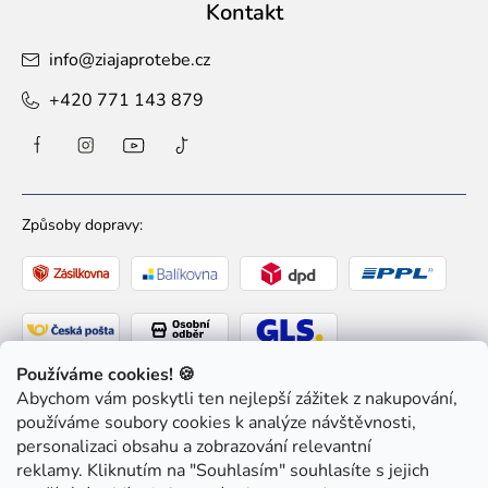
Kontakt
info
@
ziajaprotebe.cz
+420 771 143 879
Způsoby dopravy:
Používáme cookies! 🍪
Abychom vám poskytli ten nejlepší zážitek z nakupování,
Způsoby platby:
používáme soubory cookies k analýze návštěvnosti,
personalizaci obsahu a zobrazování relevantní
reklamy. Kliknutím na "Souhlasím" souhlasíte s jejich