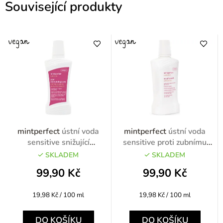
Související produkty
mintperfect
ústní voda
mintperfect
ústní voda
sensitive snižující
sensitive proti zubnímu
přecitlivělost 500ml
kazu 500ml
SKLADEM
SKLADEM
99,90 Kč
99,90 Kč
Měrná
Měrná
19,98 Kč / 100 ml
19,98 Kč / 100 ml
cena:
cena:
DO KOŠÍKU
DO KOŠÍKU