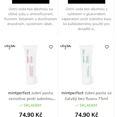
Ústní voda bez alkoholu na
Ústní voda bez alkoholu s
citlivé zuby s aminofluorem,
xylitolem a glukonátem
fluorem, betainem a dusičnanem
vápenatým proti zubnímu kazu
draselným, systémem látek...
ke každodennímu použití pro
dospělé a...
mintperfect
zubní pasta
mintperfect
zubní pasta se
sensitive proti zubnímu
šalvějí bez fluoru 75ml
kazu 75ml
SKLADEM
SKLADEM
74,90 Kč
74,90 Kč