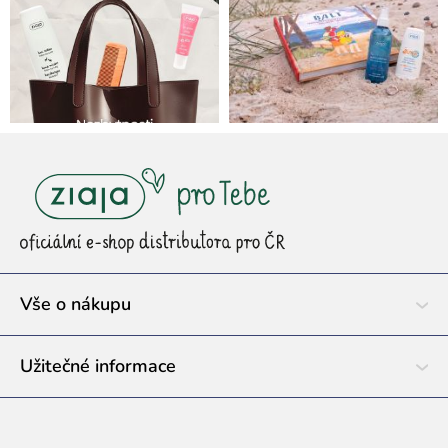
Z
á
p
a
t
í
Vše o nákupu
Užitečné informace