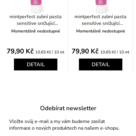
mintperfect zubní pasta
mintperfect zubní pasta
sensitive snižující
sensitive snižující
přecitlivělost 75ml
přecitlivělost 75ml
Momentálně nedostupné
Momentálně nedostupné
79,90 Kč
79,90 Kč
Měrná
Měrná
10,65 Kč / 10 ml
10,65 Kč / 10 ml
cena:
cena:
DETAIL
DETAIL
Odebírat newsletter
Vložte svůj e-mail a my vám budeme zasílat
informace o nových produktech na našem e-shopu.