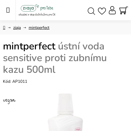
Přejít
na
obsah
NÁ
Hledat
KO
Domů
ziaja
mintperfect
mintperfect
ústní voda
sensitive proti zubnímu
kazu 500ml
Kód:
AP1011