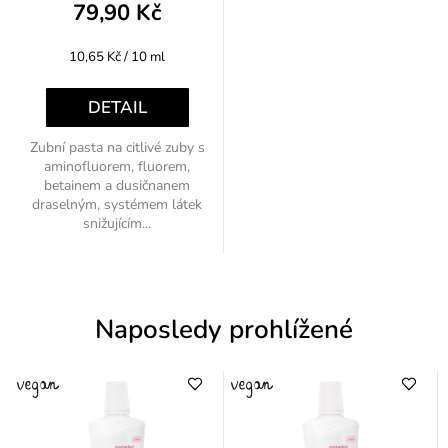
79,90 Kč
Měrná
10,65 Kč / 10 ml
cena:
DETAIL
Zubní pasta na citlivé zuby s
aminofluorem, fluorem,
betainem a dusičnanem
draselným, systémem látek
snižujícím...
Naposledy prohlížené