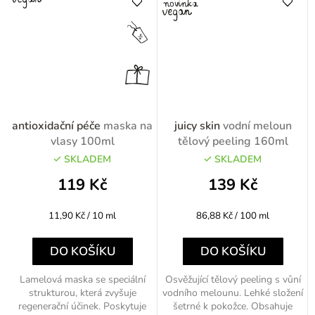
antioxidační péče
maska na
juicy skin
vodní meloun
vlasy 100ml
tělový peeling 160ml
SKLADEM
SKLADEM
119 Kč
139 Kč
Měrná
Měrná
11,90 Kč / 10 ml
86,88 Kč / 100 ml
cena:
cena:
DO KOŠÍKU
DO KOŠÍKU
Lamelová maska se speciální
Osvěžující tělový peeling s vůní
strukturou, která zvyšuje
vodního melounu. Lehké složení
regenerační účinek. Poskytuje
šetrné k pokožce. Obsahuje