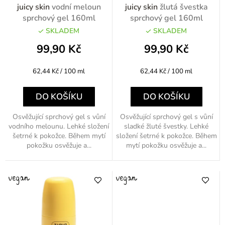
t
o
juicy skin
vodní meloun
juicy skin
žlutá švestka
ů
d
sprchový gel 160ml
sprchový gel 160ml
u
SKLADEM
SKLADEM
k
99,90 Kč
99,90 Kč
t
Měrná
Měrná
62,44 Kč / 100 ml
62,44 Kč / 100 ml
ů
cena:
cena:
DO KOŠÍKU
DO KOŠÍKU
Osvěžující sprchový gel s vůní
Osvěžující sprchový gel s vůní
vodního melounu. Lehké složení
sladké žluté švestky. Lehké
šetrné k pokožce. Během mytí
složení šetrné k pokožce. Během
pokožku osvěžuje a...
mytí pokožku osvěžuje a...