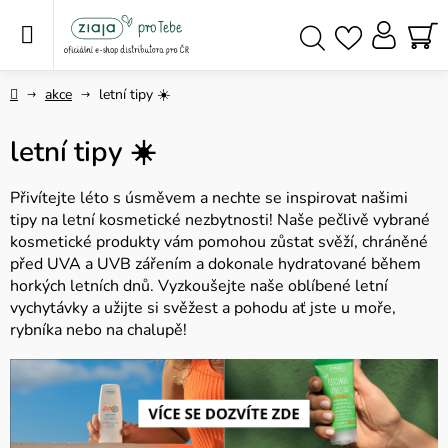
Přejít
na
obsah
NÁ
Hledat
KO
Domů
akce
letní tipy ☀️
letní tipy ☀️
Přivítejte léto s úsměvem a nechte se inspirovat našimi
tipy na letní kosmetické nezbytnosti! Naše pečlivě vybrané
kosmetické produkty vám pomohou zůstat svěží, chráněné
před UVA a UVB zářením a dokonale hydratované během
horkých letních dnů. Vyzkoušejte naše oblíbené letní
vychytávky a užijte si svěžest a pohodu ať jste u moře,
rybníka nebo na chalupě!