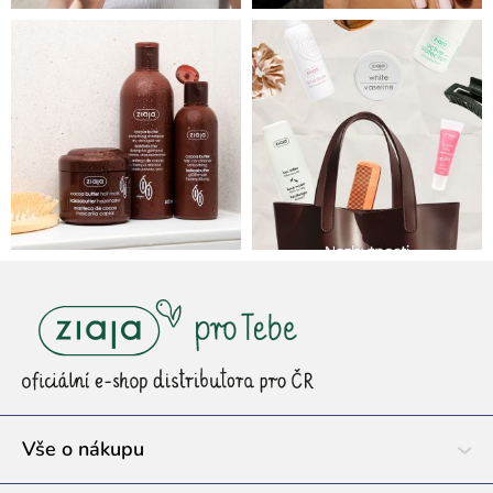
Z
á
p
a
t
í
Vše o nákupu