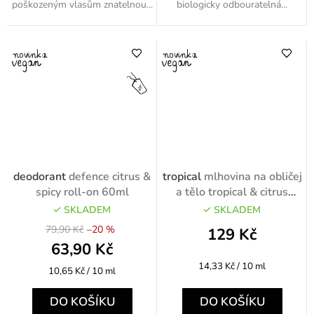
poškozeným vlasům znatelnou...
biologicky odbouratelná...
deodorant
defence citrus &
tropical
mlhovina na obličej
spicy roll-on 60ml
a tělo tropical & citrus
90ml
SKLADEM
SKLADEM
79,90 Kč
–20 %
129 Kč
63,90 Kč
Měrná
14,33 Kč / 10 ml
Měrná
10,65 Kč / 10 ml
cena:
cena:
DO KOŠÍKU
DO KOŠÍKU