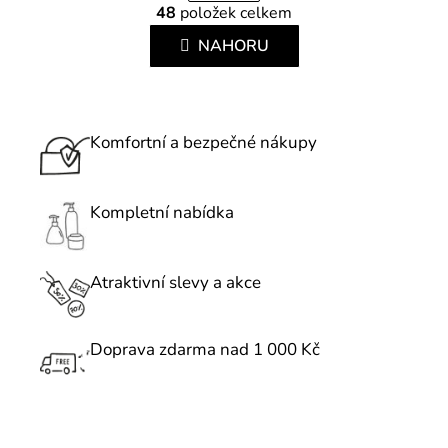
r
48
položek celkem
v
á
l
NAHORU
n
á
k
d
o
a
v
c
Komfortní a bezpečné nákupy
á
í
n
p
í
r
Kompletní nabídka
v
k
Atraktivní slevy a akce
y
v
ý
Doprava zdarma nad 1 000 Kč
p
i
s
u