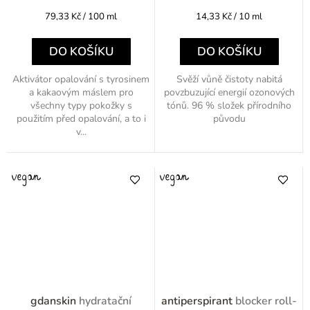
Měrná
Měrná
79,33 Kč / 100 ml
14,33 Kč / 10 ml
cena:
cena:
DO KOŠÍKU
DO KOŠÍKU
Aktivátor opalování s tyrosinem
Svěží vůně čistoty nabitá
a kakaovým máslem pro
povzbuzující energií ozonových
všechny typy pokožky s
tónů. 96 % složek přírodního
použitím před opalování, a to i
původu
v...
gdanskin
hydratační
antiperspirant
blocker roll-