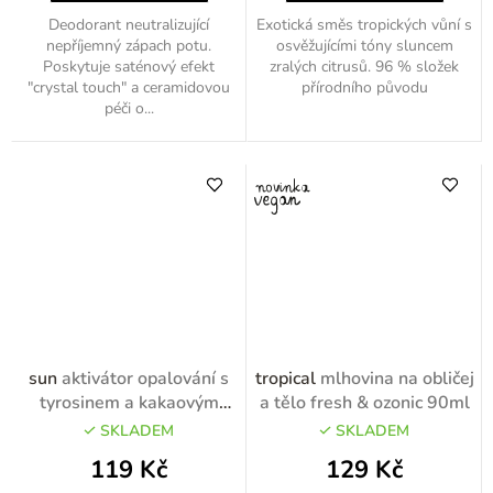
Deodorant neutralizující
Exotická směs tropických vůní s
nepříjemný zápach potu.
osvěžujícími tóny sluncem
Poskytuje saténový efekt
zralých citrusů. 96 % složek
"crystal touch" a ceramidovou
přírodního původu
péči o...
sun
aktivátor opalování s
tropical
mlhovina na obličej
tyrosinem a kakaovým
a tělo fresh & ozonic 90ml
máslem 150ml
SKLADEM
SKLADEM
119 Kč
129 Kč