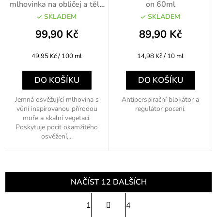
mlhovinka na obličej a tělo
on 60ml
200ml
SKLADEM
SKLADEM
99,90 Kč
89,90 Kč
Měrná
Měrná
49,95 Kč / 100 ml
14,98 Kč / 10 ml
cena:
cena:
DO KOŠÍKU
DO KOŠÍKU
Jemná osvěžující mlhovina s
Antiperspirační blokátor a
vůní inspirovanou přírodou
regulátor pocení.
moře a skalní vegetací.
Poskytuje pocit okamžitého
osvěžení,...
NAČÍST 12 DALŠÍCH
S
1
4
t
O