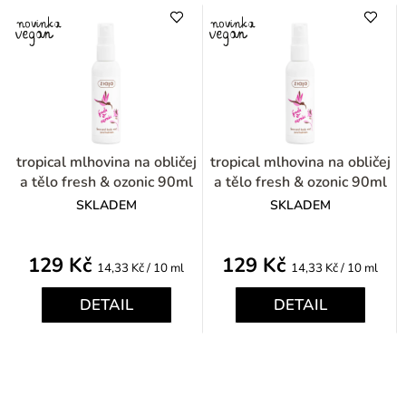
tropical mlhovina na obličej
tropical mlhovina na obličej
a tělo fresh & ozonic 90ml
a tělo fresh & ozonic 90ml
SKLADEM
SKLADEM
129 Kč
129 Kč
Měrná
Měrná
14,33 Kč / 10 ml
14,33 Kč / 10 ml
cena:
cena:
DETAIL
DETAIL