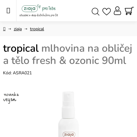
Přejít
na
obsah
NÁ
Hledat
KO
Domů
ziaja
tropical
tropical
mlhovina na obličej
a tělo fresh & ozonic 90ml
Kód:
ASRA021