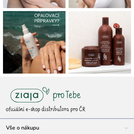
Z
á
p
a
t
í
Vše o nákupu