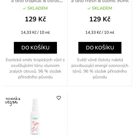
ů
d
a tělo tropical & citrus
a tělo fresh & ozonic 90ml
90ml
u
SKLADEM
SKLADEM
k
129 Kč
129 Kč
t
Měrná
Měrná
14,33 Kč / 10 ml
14,33 Kč / 10 ml
ů
cena:
cena:
DO KOŠÍKU
DO KOŠÍKU
Exotická směs tropických vůní s
Svěží vůně čistoty nabitá
osvěžujícími tóny sluncem
povzbuzující energií ozonových
zralých citrusů. 96 % složek
tónů. 96 % složek přírodního
přírodního původu
původu