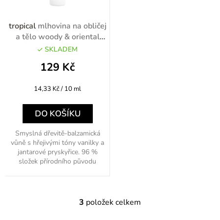
tropical
mlhovina na obličej
a tělo woody & oriental
90ml
SKLADEM
129 Kč
Měrná
14,33 Kč / 10 ml
cena:
DO KOŠÍKU
Smyslná dřevitě-balzamická
vůně s hřejivými tóny vanilky a
jantarové pryskyřice. 96 %
složek přírodního původu
3
položek celkem
O
v