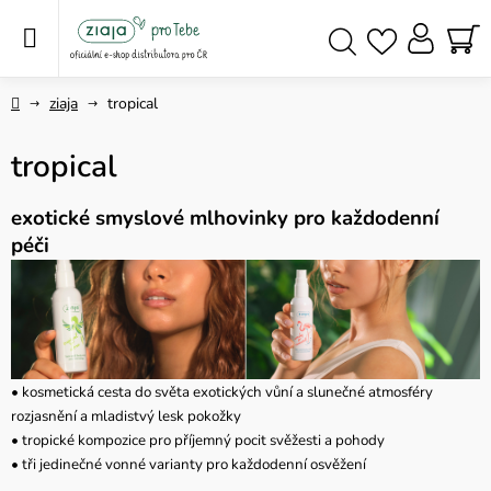
Přejít
na
obsah
NÁ
Hledat
KO
Domů
ziaja
tropical
tropical
exotické smyslové mlhovinky pro každodenní
péči
• kosmetická cesta do světa exotických vůní a slunečné atmosféry
rozjasnění a mladistvý lesk pokožky
• tropické kompozice pro příjemný pocit svěžesti a pohody
• tři jedinečné vonné varianty pro každodenní osvěžení