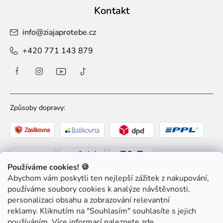
Kontakt
info
@
ziajaprotebe.cz
+420 771 143 879
Způsoby dopravy:
Používáme cookies! 🍪
Abychom vám poskytli ten nejlepší zážitek z nakupování,
Způsoby platby:
používáme soubory cookies k analýze návštěvnosti,
personalizaci obsahu a zobrazování relevantní
reklamy. Kliknutím na "Souhlasím" souhlasíte s jejich
používáním. Více informací naleznete
zde
.