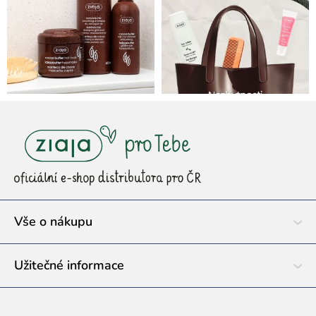
Z
á
p
a
t
í
Vše o nákupu
Užitečné informace