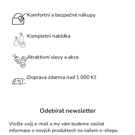
l
á
Komfortní a bezpečné nákupy
d
a
c
Kompletní nabídka
í
p
r
Atraktivní slevy a akce
v
k
Doprava zdarma nad 1 000 Kč
y
v
ý
p
i
Odebírat newsletter
s
u
Vložte svůj e-mail a my vám budeme zasílat
informace o nových produktech na našem e-shopu.