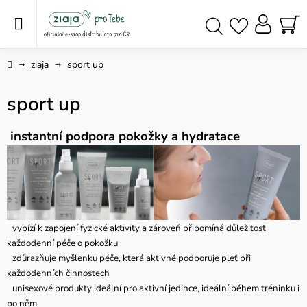
Přejít
na
obsah
NÁ
Hledat
KO
Domů
ziaja
sport up
sport up
instantní podpora pokožky a hydratace
vybízí k zapojení fyzické aktivity a zároveň připomíná důležitost
každodenní péče o pokožku
zdůrazňuje myšlenku péče, která aktivně podporuje pleť při
každodenních činnostech
unisexové produkty ideální pro aktivní jedince, ideální během tréninku i
po něm