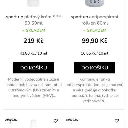
k
r
t
o
sport up
pleťový krém SPF
sport up
antiperspirant
ů
d
50 50ml
roll-on 60ml
u
SKLADEM
SKLADEM
k
219 Kč
99,90 Kč
t
Měrná
Měrná
43,80 Kč / 10 ml
16,65 Kč / 10 ml
ů
cena:
cena:
DO KOŠÍKU
DO KOŠÍKU
Moderní, voděodolné složení
Kombinuje funkci
nabízí spolehlivou ochranu před
antiperspirantu (omezuje pocení)
ultrafialovým (UV) zářením a
a séra (pečuje o pokožku
modrým světlem (HEV)...
podpaží). Jemná, rychle se
vstřebávající...