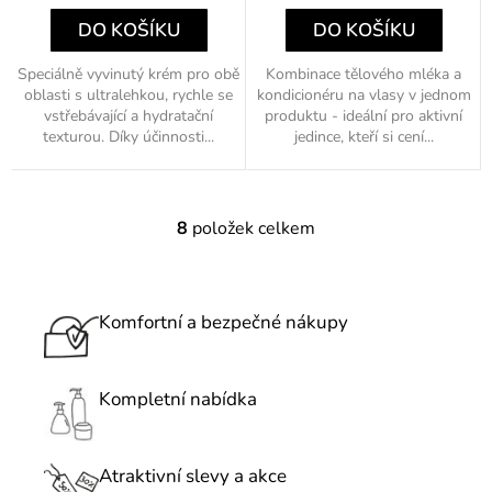
DO KOŠÍKU
DO KOŠÍKU
Speciálně vyvinutý krém pro obě
Kombinace tělového mléka a
oblasti s ultralehkou, rychle se
kondicionéru na vlasy v jednom
vstřebávající a hydratační
produktu - ideální pro aktivní
texturou. Díky účinnosti...
jedince, kteří si cení...
8
položek celkem
O
v
l
á
Komfortní a bezpečné nákupy
d
a
c
Kompletní nabídka
í
p
r
Atraktivní slevy a akce