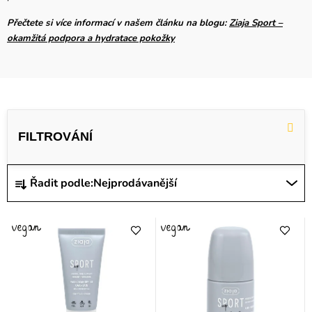
Přečtete si více informací v našem článku na blogu:
Ziaja Sport –
okamžitá podpora a hydratace pokožky
V
ý
p
i
Ř
Řadit podle:
Nejprodávanější
s
a
p
z
r
e
o
n
d
í
u
p