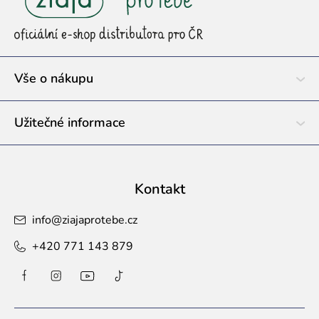
p
a
t
í
Vše o nákupu
Užitečné informace
Kontakt
info
@
ziajaprotebe.cz
+420 771 143 879