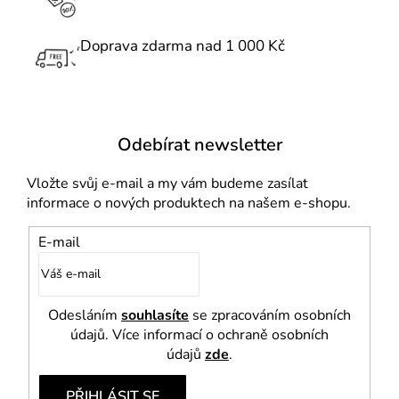
v
k
Doprava zdarma nad 1 000 Kč
y
v
ý
p
i
Odebírat newsletter
s
u
Vložte svůj e-mail a my vám budeme zasílat
informace o nových produktech na našem e-shopu.
E-mail
Odesláním
souhlasíte
se zpracováním osobních
údajů. Více informací o ochraně osobních
údajů
zde
.
PŘIHLÁSIT SE