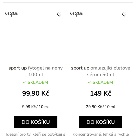
sport up
fytogel na nohy
sport up
omlazující pleťové
100ml
sérum 50ml
SKLADEM
SKLADEM
99,90 Kč
149 Kč
Měrná
Měrná
9,99 Kč / 10 ml
29,80 Kč / 10 ml
cena:
cena:
DO KOŠÍKU
DO KOŠÍKU
Ideální pro ty, kteří se potýkají s
Koncentrovaná, lehká a rychle