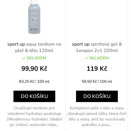
sport up
aqua tonikum na
sport up
sprchový gel &
pleť & tělo 120ml
šampon 2v1 200ml
SKLADEM
SKLADEM
99,90 Kč
119 Kč
Měrná
Měrná
83,25 Kč / 100 ml
59,50 Kč / 100 ml
cena:
cena:
DO KOŠÍKU
DO KOŠÍKU
Osvěžující tonikum pro
Komplexní péče o tělo a vlasy
celodenní hydrataci poskytuje
obsahující jemné látky, které čistí
24hodinovou hydrataci. Ideální
tělo a vlasy, aniž by vysušovaly
po cvičení, cestování nebo...
pokožku a jsou...