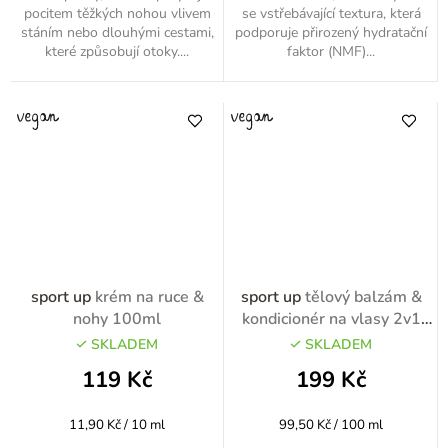
pocitem těžkých nohou vlivem
se vstřebávající textura, která
stáním nebo dlouhými cestami,
podporuje přirozený hydratační
které způsobují otoky....
faktor (NMF)...
sport up
krém na ruce &
sport up
tělový balzám &
nohy 100ml
kondicionér na vlasy 2v1
200ml
SKLADEM
SKLADEM
119 Kč
199 Kč
Měrná
Měrná
11,90 Kč / 10 ml
99,50 Kč / 100 ml
cena:
cena: