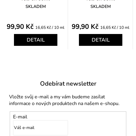
SKLADEM
SKLADEM
99,90 Kč
99,90 Kč
Měrná
Měrná
16,65 Kč / 10 ml
16,65 Kč / 10 ml
cena:
cena:
DETAIL
DETAIL
Odebírat newsletter
Vložte svůj e-mail a my vám budeme zasílat
informace o nových produktech na našem e-shopu.
E-mail