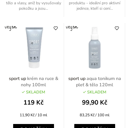
tělo a vlasy, aniž by vysušovaly
produktu - ideální pro aktivní
pokožku a jsou...
jedince, kteří si cení...
sport up
krém na ruce &
sport up
aqua tonikum na
nohy 100ml
pleť & tělo 120ml
SKLADEM
SKLADEM
119 Kč
99,90 Kč
Měrná
Měrná
11,90 Kč / 10 ml
83,25 Kč / 100 ml
cena:
cena: