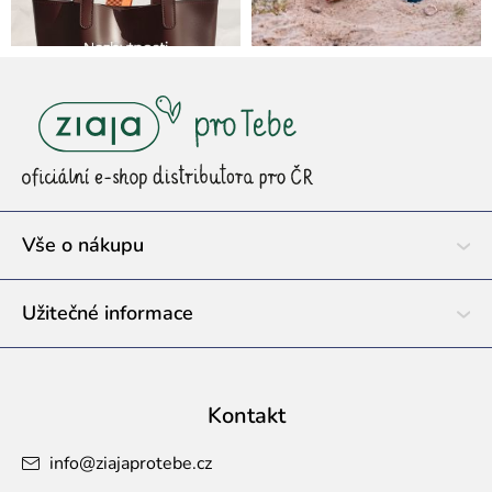
Z
á
p
a
t
í
Vše o nákupu
Užitečné informace
Kontakt
info
@
ziajaprotebe.cz