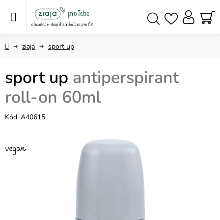
Přejít
na
obsah
NÁ
Hledat
KO
Domů
ziaja
sport up
sport up
antiperspirant
roll-on 60ml
Kód:
A40615