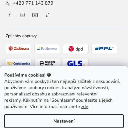
+420 771 143 879
Způsoby dopravy:
Používáme cookies! 🍪
Abychom vám poskytli ten nejlepší zážitek z nakupování,
Způsoby platby:
používáme soubory cookies k analýze návštěvnosti,
personalizaci obsahu a zobrazování relevantní
reklamy. Kliknutím na "Souhlasím" souhlasíte s jejich
používáním. Více informací naleznete
zde
.
Copyright 2026
Ziaja pro Tebe
. Všechna práva
Nastavení
vyhrazena.
Upravit nastavení cookies