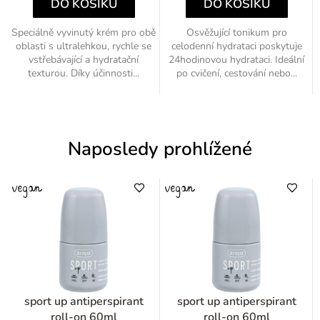
DO KOŠÍKU
DO KOŠÍKU
Speciálně vyvinutý krém pro obě
Osvěžující tonikum pro
oblasti s ultralehkou, rychle se
celodenní hydrataci poskytuje
vstřebávající a hydratační
24hodinovou hydrataci. Ideální
texturou. Díky účinnosti...
po cvičení, cestování nebo...
Naposledy prohlížené
sport up antiperspirant
sport up antiperspirant
roll-on 60ml
roll-on 60ml