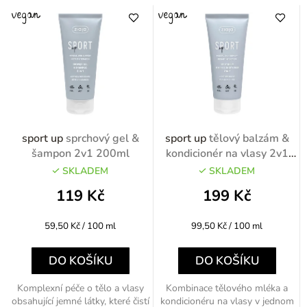
sport up
sprchový gel &
sport up
tělový balzám &
šampon 2v1 200ml
kondicionér na vlasy 2v1
200ml
SKLADEM
SKLADEM
119 Kč
199 Kč
Měrná
Měrná
59,50 Kč / 100 ml
99,50 Kč / 100 ml
cena:
cena:
DO KOŠÍKU
DO KOŠÍKU
Komplexní péče o tělo a vlasy
Kombinace tělového mléka a
obsahující jemné látky, které čistí
kondicionéru na vlasy v jednom