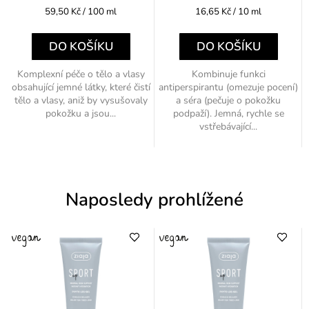
Měrná
Měrná
59,50 Kč / 100 ml
16,65 Kč / 10 ml
cena:
cena:
DO KOŠÍKU
DO KOŠÍKU
Komplexní péče o tělo a vlasy
Kombinuje funkci
obsahující jemné látky, které čistí
antiperspirantu (omezuje pocení)
tělo a vlasy, aniž by vysušovaly
a séra (pečuje o pokožku
pokožku a jsou...
podpaží). Jemná, rychle se
vstřebávající...
Naposledy prohlížené