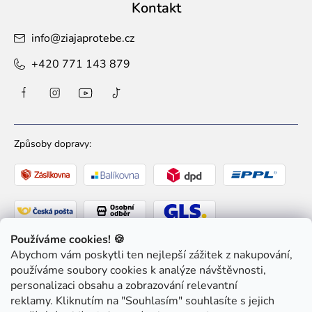
Kontakt
info
@
ziajaprotebe.cz
+420 771 143 879
Způsoby dopravy:
Používáme cookies! 🍪
Abychom vám poskytli ten nejlepší zážitek z nakupování,
Způsoby platby:
používáme soubory cookies k analýze návštěvnosti,
personalizaci obsahu a zobrazování relevantní
reklamy. Kliknutím na "Souhlasím" souhlasíte s jejich