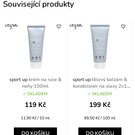
Související produkty
sport up
krém na ruce &
sport up
tělový balzám &
nohy 100ml
kondicionér na vlasy 2v1
200ml
SKLADEM
SKLADEM
119 Kč
199 Kč
Měrná
Měrná
11,90 Kč / 10 ml
99,50 Kč / 100 ml
cena:
cena:
DO KOŠÍKU
DO KOŠÍKU