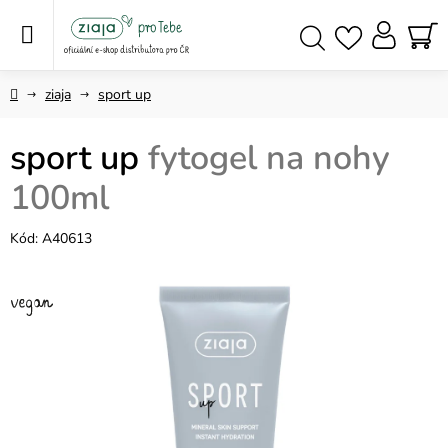
Přejít
na
obsah
NÁ
Hledat
KO
Domů
ziaja
sport up
sport up
fytogel na nohy
100ml
Kód:
A40613