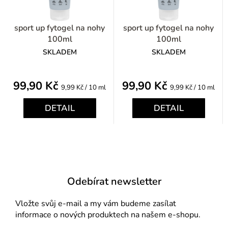
sport up fytogel na nohy
sport up fytogel na nohy
100ml
100ml
SKLADEM
SKLADEM
99,90 Kč
99,90 Kč
Měrná
Měrná
9,99 Kč / 10 ml
9,99 Kč / 10 ml
cena:
cena:
DETAIL
DETAIL
Odebírat newsletter
Vložte svůj e-mail a my vám budeme zasílat
informace o nových produktech na našem e-shopu.