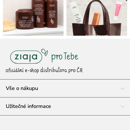
Z
á
p
a
t
í
Vše o nákupu
Užitečné informace