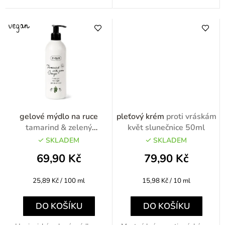
gelové mýdlo na ruce
pleťový krém
proti vráskám
tamarind & zelený
květ slunečnice 50ml
pomeranč 270ml
SKLADEM
SKLADEM
69,90 Kč
79,90 Kč
Měrná
Měrná
25,89 Kč / 100 ml
15,98 Kč / 10 ml
cena:
cena:
DO KOŠÍKU
DO KOŠÍKU