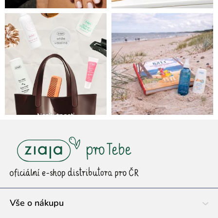
Z
á
p
a
t
í
Vše o nákupu