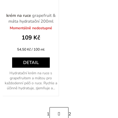
krém na ruce
grapefruit &
máta hydratační 200ml
Momentálně nedostupné
109 Kč
Měrná
54,50 Kč / 100 ml
cena:
DETAIL
Hydratační krém na ruce s
grapefruitem a mátou pro
každodenní péči o ruce. Rychle a
účinně hydratuje, zjemňuje a...
S
1
2
t