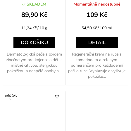
zinkem 80g
regenerační 200ml
SKLADEM
Momentálně nedostupné
89,90 Kč
109 Kč
Měrná
Měrná
11,24 Kč / 10 g
54,50 Kč / 100 ml
cena:
cena:
DO KOŠÍKU
DETAIL
Dermatologická péče s oxidem
Regenerační krém na ruce s
zinečnatým pro kojence a děti s
tamarindem a zeleným
místně citlivou, alergickou
pomerančem pro každodenní
pokožkou a dospělé osoby s...
péči o ruce. Vyhlazuje a vyživuje
pokožku...