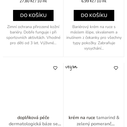
Měrná
Měrná
27,80 Kč / 10 ml
6,99 Kč / 10 ml
cena:
cena:
DO KOŠÍKU
DO KOŠÍKU
Zimní ochrana přirozené kožní
Bariérový krém na ruce s
bariéry. Dobře funguje i při
máslem illipe, skvalenem a
sportovních aktivitách. Vhodné
inulínem z čekanky pro všechny
pro děti od 3 let. Výživné...
typy pokožky. Zabraňuje
vysychání...
doplňková péče
krém na ruce
tamarind &
dermatologická báze se
zelený pomeranč