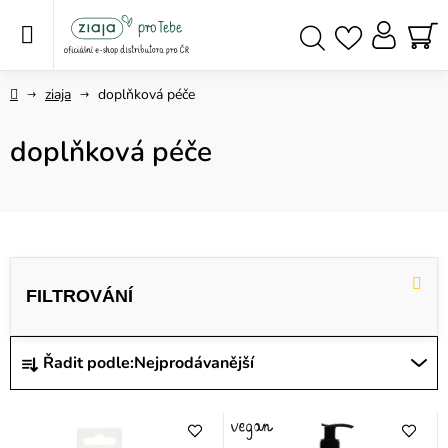
Přejít
na
obsah
NÁ
Hledat
KO
Domů
ziaja
doplňková péče
doplňková péče
V
ý
p
i
Ř
Řadit podle:
Nejprodávanější
s
a
p
z
r
e