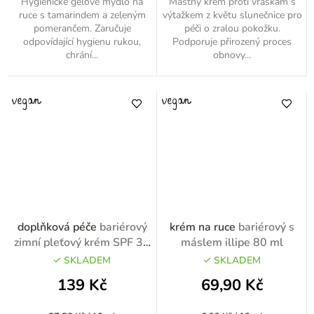
Hygienické gelové mýdlo na
Mastný krém proti vráskám s
ruce s tamarindem a zeleným
výtažkem z květu slunečnice pro
pomerančem. Zaručuje
péči o zralou pokožku.
odpovídající hygienu rukou,
Podporuje přirozený proces
chrání...
obnovy...
doplňková péče
bariérový
krém na ruce
bariérový s
zimní pleťový krém SPF 30
máslem illipe 80 ml
50ml
SKLADEM
SKLADEM
139 Kč
69,90 Kč