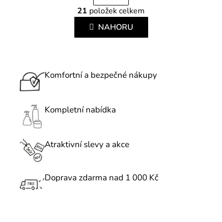
r
21
položek celkem
O
á
v
NAHORU
n
l
k
á
o
d
v
a
Komfortní a bezpečné nákupy
á
c
n
í
í
p
Kompletní nabídka
r
v
k
Atraktivní slevy a akce
y
v
Doprava zdarma nad 1 000 Kč
ý
p
i
s