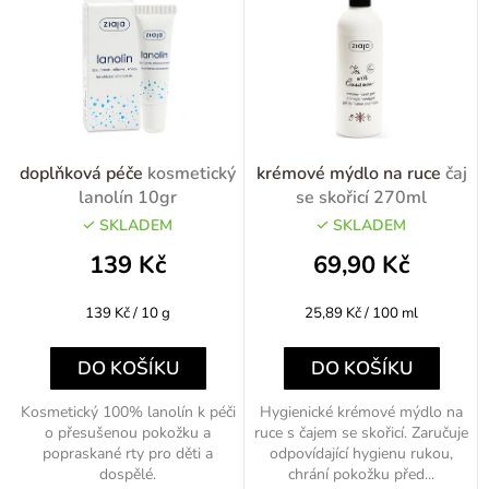
o
n
d
í
u
p
k
r
t
o
doplňková péče
kosmetický
krémové mýdlo na ruce
čaj
ů
d
lanolín 10gr
se skořicí 270ml
u
SKLADEM
SKLADEM
k
139 Kč
69,90 Kč
t
Měrná
Měrná
139 Kč / 10 g
25,89 Kč / 100 ml
ů
cena:
cena:
DO KOŠÍKU
DO KOŠÍKU
Kosmetický 100% lanolín k péči
Hygienické krémové mýdlo na
o přesušenou pokožku a
ruce s čajem se skořicí. Zaručuje
popraskané rty pro děti a
odpovídající hygienu rukou,
dospělé.
chrání pokožku před...