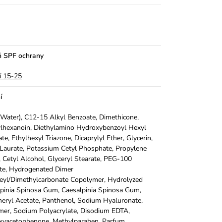
ň SPF ochrany
í 15-25
í
Water), C12-15 Alkyl Benzoate, Dimethicone,
ylhexanoin, Diethylamino Hydroxybenzoyl Hexyl
te, Ethylhexyl Triazone, Dicaprylyl Ether, Glycerin,
Laurate, Potassium Cetyl Phosphate, Propylene
, Cetyl Alcohol, Glyceryl Stearate, PEG-100
te, Hydrogenated Dimer
leyl/Dimethylcarbonate Copolymer, Hydrolyzed
pinia Spinosa Gum, Caesalpinia Spinosa Gum,
eryl Acetate, Panthenol, Sodium Hyaluronate,
er, Sodium Polyacrylate, Disodium EDTA,
xyacetophenone, Methylparaben, Parfum