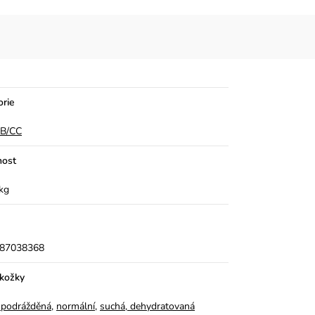
orie
BB/CC
ost
kg
87038368
okožky
á, podrážděná
,
normální
,
suchá, dehydratovaná