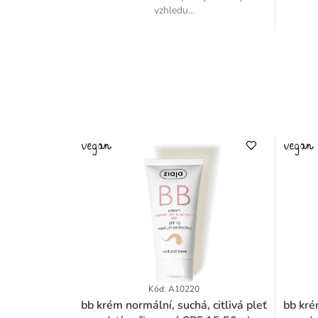
vzhledu...
Kód: A10220
bb krém normální, suchá, citlivá pleť
bb krém normální, suchá, cit