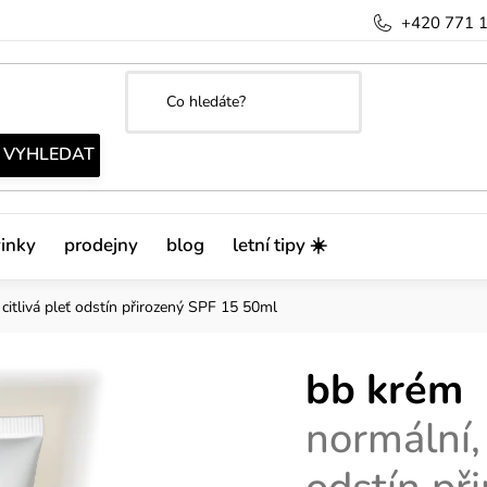
+420 771 
inky
prodejny
blog
letní tipy ☀️
 citlivá pleť odstín přirozený SPF 15 50ml
bb krém
normální, 