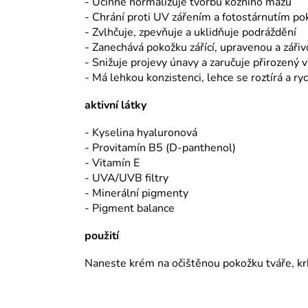
- Účinně normalizuje tvorbu kožního mazu
- Chrání proti UV zářením a fotostárnutím po
- Zvlhčuje, zpevňuje a uklidňuje podráždění
- Zanechává pokožku zářící, upravenou a záři
- Snižuje projevy únavy a zaručuje přirozený 
- Má lehkou konzistenci, lehce se roztírá a ry
aktivní látky
- Kyselina hyaluronová
- Provitamín B5 (D-panthenol)
- Vitamín E
- UVA/UVB filtry
- Minerální pigmenty
- Pigment balance
použití
Naneste krém na očištěnou pokožku tváře, krk