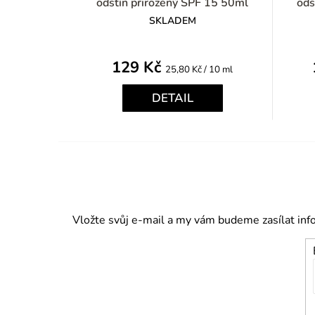
odstín přirozený SPF 15 50ml
ods
SKLADEM
129 Kč
Měrná
25,80 Kč / 10 ml
cena:
DETAIL
Vložte svůj e-mail a my vám budeme zasílat in