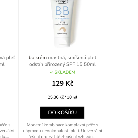
ivá pleť
bb krém
mastná, smíšená pleť
ml
odstín přirozený SPF 15 50ml
SKLADEM
129 Kč
Měrná
25,80 Kč / 10 ml
cena:
DO KOŠÍKU
péče s
Moderní kombinace komplexní péče s
verzální
nápravou nedokonalostí pleti. Univerzální
u....
řešení pro rychlé zlepšení vzhledu....