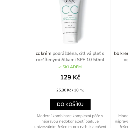
cc krém
podrážděná, citlivá pleť s
bb kr
rozšířenými žilkami SPF 10 50ml
o
SKLADEM
129 Kč
Měrná
25,80 Kč / 10 ml
cena:
DO KOŠÍKU
Moderní kombinace komplexní péče s
Moder
nápravou nedokonalostí pleti. Je
nápravo
univerzálním řešením pro rychlé zlepšení
řeše