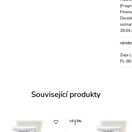
(Fragr
Pinene
Dioxid
seznam
28.04
výrob
Ziaja 
PL-80-
Související produkty