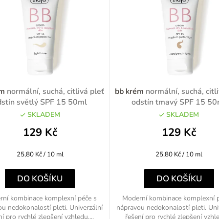
ém
normální, suchá, citlivá pleť
bb krém
normální, suchá, citl
dstín světlý SPF 15 50ml
odstín tmavý SPF 15 50
SKLADEM
SKLADEM
129 Kč
129 Kč
Měrná
Měrná
25,80 Kč / 10 ml
25,80 Kč / 10 ml
cena:
cena:
DO KOŠÍKU
DO KOŠÍKU
ní kombinace komplexní péče s
Moderní kombinace komplexní 
u nedokonalostí pleti. Univerzální
nápravou nedokonalostí pleti. Uni
ní pro rychlé zlepšení vzhledu....
řešení pro rychlé zlepšení vzhled