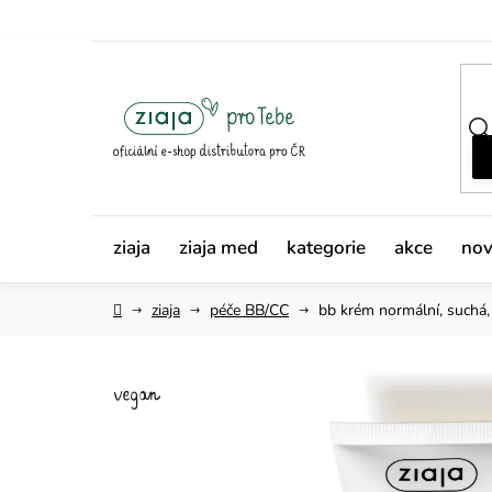
Přejít
na
obsah
ziaja
ziaja med
kategorie
akce
nov
Domů
ziaja
péče BB/CC
bb krém
normální, suchá,