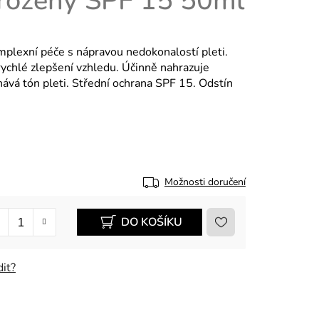
irozený SPF 15 50ml
plexní péče s nápravou nedokonalostí pleti.
rychlé zlepšení vzhledu. Účinně nahrazuje
nává tón pleti. Střední ochrana SPF 15. Odstín
Možnosti doručení
DO KOŠÍKU
it?