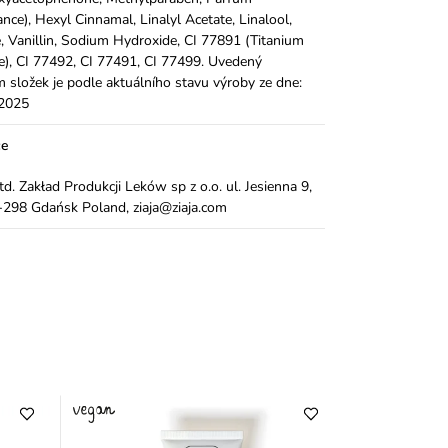
ance), Hexyl Cinnamal, Linalyl Acetate, Linalool,
, Vanillin, Sodium Hydroxide, CI 77891 (Titanium
e), CI 77492, CI 77491, CI 77499. Uvedený
 složek je podle aktuálního stavu výroby ze dne:
.2025
ce
Ltd. Zakład Produkcji Leków sp z o.o. ul. Jesienna 9,
298 Gdańsk Poland, ziaja@ziaja.com