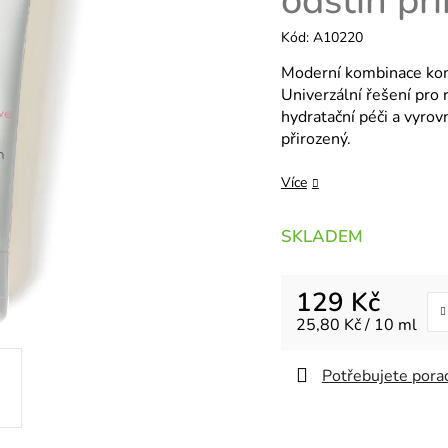
odstín př
Kód:
A10220
Moderní kombinace kom
Univerzální řešení pro 
hydratační péči a vyrov
přirozený.
Více
SKLADEM
129 Kč
Měrná cena:
25,80 Kč / 10 ml
Potřebujete porad