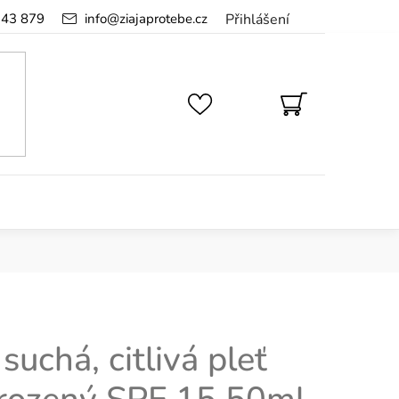
143 879
info
@
ziajaprotebe.cz
Přihlášení
NÁKUPNÍ
KOŠÍK
suchá, citlivá pleť