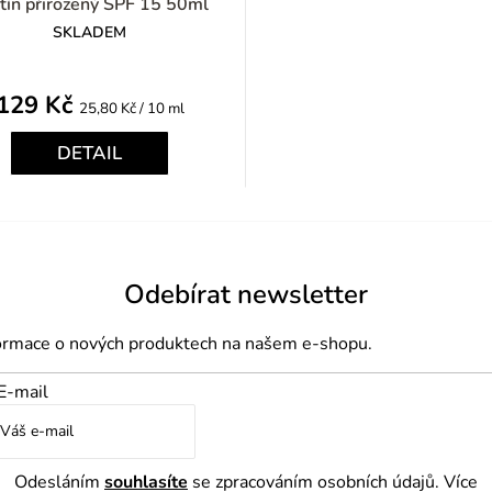
tín přirozený SPF 15 50ml
SKLADEM
129 Kč
Měrná
25,80 Kč / 10 ml
cena:
DETAIL
Odebírat newsletter
formace o nových produktech na našem e-shopu.
E-mail
Odesláním
souhlasíte
se zpracováním osobních údajů. Více