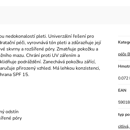
 nedokonalostí pleti. Univerzální řešení pro
atační péči, vyrovnává tón pleti a zdůrazňuje její
Kateg
ové skvrny a rozšířené póry. Zmatňuje pokožku a
péče 
kožního mazu. Chrání proti UV zářením a
klidňuje podráždění. Zanechává pokožku zářící,
Hmotn
aručuje přirozený vzhled. Má lehkou konzistenci,
ochrana SPF 15.
0.072 
EAN
59018
ený odstín
typ p
šířené póry
citliv