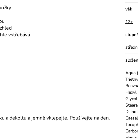
kožky
věk
vou
12+
vzhled
chle vstřebává
stupe
středn
složen
Aqua (
Trieth
Benzoa
Hexyl 
Glycol
Steara
Dilino
u a dekoltu a jemně vklepejte. Používejte na den.
Caesal
Tocoph
Carbom
Hydro