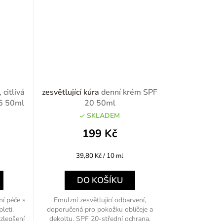
 citlivá
zesvětlující kúra
denní krém SPF
 15 50ml
20 50ml
SKLADEM
199 Kč
Měrná
39,80 Kč / 10 ml
cena:
DO KOŠÍKU
í péče s
Emulzní zesvětlující odbarvení,
leti.
doporučená pro pokožku obličeje a
 zlepšení
dekoltu. SPF 20-střední ochrana.