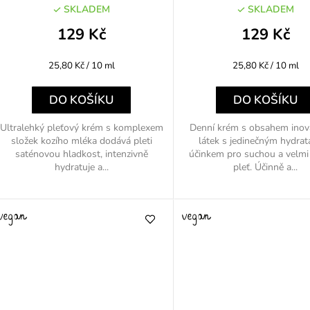
SKLADEM
SKLADEM
129 Kč
129 Kč
Měrná
Měrná
25,80 Kč / 10 ml
25,80 Kč / 10 ml
cena:
cena:
DO KOŠÍKU
DO KOŠÍKU
Ultralehký pleťový krém s komplexem
Denní krém s obsahem inova
složek kozího mléka dodává pleti
látek s jedinečným hydra
saténovou hladkost, intenzivně
účinkem pro suchou a velmi
hydratuje a...
pleť. Účinně a...