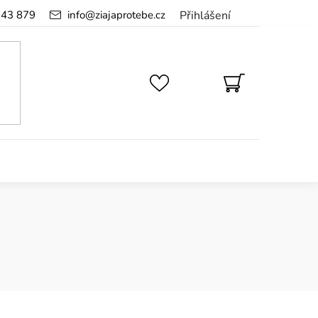
143 879
info
@
ziajaprotebe.cz
Přihlášení
NÁKUPNÍ
KOŠÍK