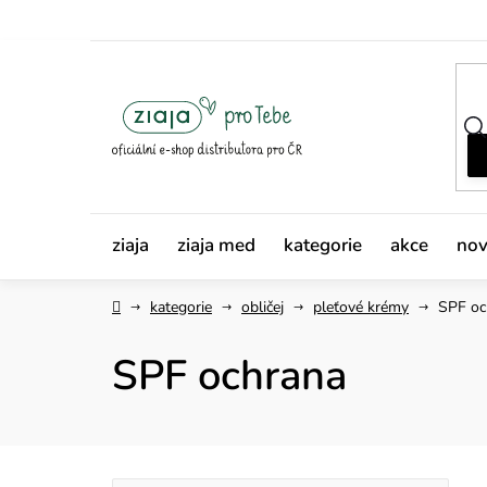
Přejít
na
obsah
ziaja
ziaja med
kategorie
akce
nov
Domů
kategorie
obličej
pleťové krémy
SPF oc
SPF ochrana