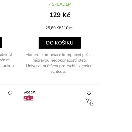
SKLADEM
129 Kč
Měrná
25,80 Kč / 10 ml
cena:
DO KOŠÍKU
tivních
Moderní kombinace komplexní péče s
tačním
nápravou nedokonalostí pleti.
 suchou
Univerzální řešení pro rychlé zlepšení
vzhledu....
2 + 1