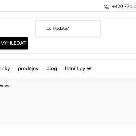
+420 771 
inky
prodejny
blog
letní tipy ☀️
hrana