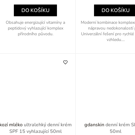
cena:
cena:
k
DO KOŠÍKU
DO KOŠÍKU
Obsahuje energizující vitamíny a
Moderní kombinace komplexn
peptidový vyhlazující komplex
nápravou nedokonalostí p
ů
přírodního původu.
Univerzální řešení pro rychlé
vzhledu....
kozí mléko
ultralehký denní krém
gdanskin
denní krém S
SPF 15 vyhlazující 50ml
50ml