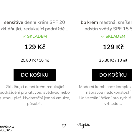
sensitive
denní krém SPF 20
bb krém
mastná, smíšen
zklidňující, redukující podráždění
odstín světlý SPF 15
50ml
SKLADEM
SKLADEM
129 Kč
129 Kč
Měrná
Měrná
25,80 Kč / 10 ml
25,80 Kč / 10 ml
cena:
cena:
DO KOŠÍKU
DO KOŠÍKU
Zklidňující denní krém redukující
Moderní kombinace komplexn
podráždění pro citlivou, svědivou nebo
nápravou nedokonalostí p
suchou pleť. Hydratační jemná emulze,
Univerzální řešení pro rychlé
působí...
vzhledu....