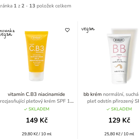
tránka
1
z
2
-
13
položek celkem
V
ý
p
p
vitamín C.B3 niacinamide
bb krém
normální, suchá,
rozjasňující pleťový krém SPF 15
pleť odstín přirozený 
50ml
50ml
SKLADEM
SKLADEM
o
149 Kč
129 Kč
d
Měrná
Měrná
29,80 Kč / 10 ml
25,80 Kč / 10 ml
u