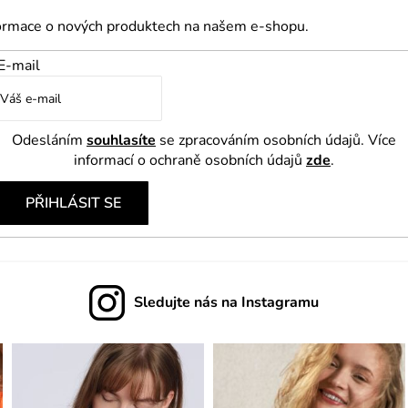
k
formace o nových produktech na našem e-shopu.
y
E-mail
v
ý
p
Odesláním
souhlasíte
se zpracováním osobních údajů. Více
i
informací o ochraně osobních údajů
zde
.
s
u
PŘIHLÁSIT SE
Sledujte nás na Instagramu