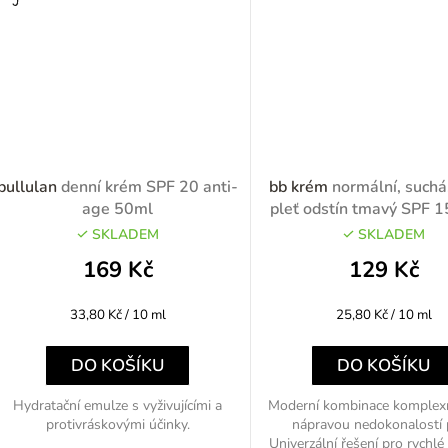
pullulan
denní krém SPF 20 anti-
bb krém
normální, suchá,
age 50ml
pleť odstín tmavý SPF
SKLADEM
SKLADEM
169 Kč
129 Kč
Měrná
Měrná
33,80 Kč / 10 ml
25,80 Kč / 10 ml
cena:
cena:
DO KOŠÍKU
DO KOŠÍKU
Hydratační emulze s vyživujícími a
Moderní kombinace komplexn
protivráskovými účinky.
nápravou nedokonalostí p
Univerzální řešení pro rychlé