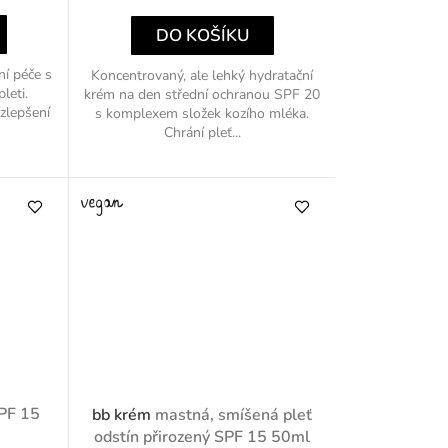
k
cena:
t
DO KOŠÍKU
ů
í péče s
Koncentrovaný, ale lehký hydratační
leti.
krém na den střední ochranou SPF 20
 zlepšení
s komplexem složek kozího mléka.
Chrání pleť...
PF 15
bb krém
mastná, smíšená pleť
odstín přirozený SPF 15 50ml