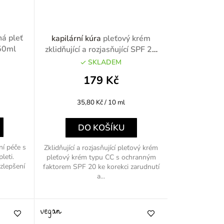
á pleť
kapilární kúra
pleťový krém
 50ml
zklidňující a rozjasňující SPF 20
50ml
SKLADEM
179 Kč
Měrná
35,80 Kč / 10 ml
cena:
DO KOŠÍKU
í péče s
Zklidňující a rozjasňující pleťový krém
leti.
pleťový krém typu CC s ochranným
 zlepšení
faktorem SPF 20 ke korekci zarudnutí
a...