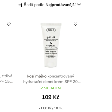
Ř
Řadit podle:
Nejprodávanější
a
z
e
n
í
p
r
 citlivá
kozí mléko
koncentrovaný
o
SPF 15
hydratační denní krém SPF 20
50ml
SKLADEM
d
109 Kč
u
Měrná
21,80 Kč / 10 ml