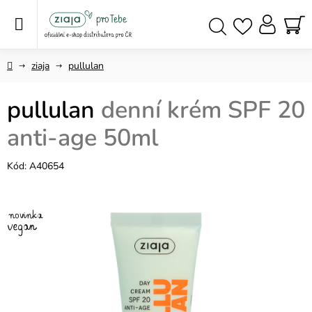
Přejít
na
obsah
NÁ
Hledat
KO
Domů
ziaja
pullulan
pullulan
denní krém SPF 20
anti-age 50ml
Kód:
A40654