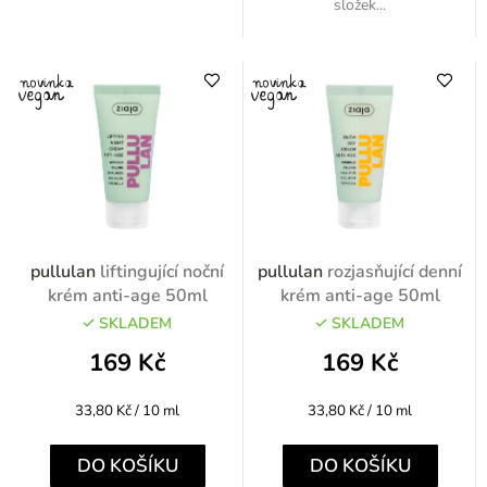
složek...
pullulan
liftingující noční
pullulan
rozjasňující denní
krém anti-age 50ml
krém anti-age 50ml
SKLADEM
SKLADEM
169 Kč
169 Kč
Měrná
Měrná
33,80 Kč / 10 ml
33,80 Kč / 10 ml
cena:
cena:
DO KOŠÍKU
DO KOŠÍKU