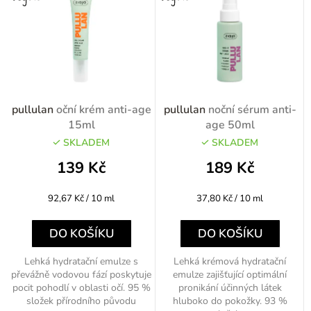
pullulan
oční krém anti-age
pullulan
noční sérum anti-
15ml
age 50ml
SKLADEM
SKLADEM
139 Kč
189 Kč
Měrná
Měrná
92,67 Kč / 10 ml
37,80 Kč / 10 ml
cena:
cena:
DO KOŠÍKU
DO KOŠÍKU
Lehká hydratační emulze s
Lehká krémová hydratační
převážně vodovou fází poskytuje
emulze zajišťující optimální
pocit pohodlí v oblasti očí. 95 %
pronikání účinných látek
složek přírodního původu
hluboko do pokožky. 93 %