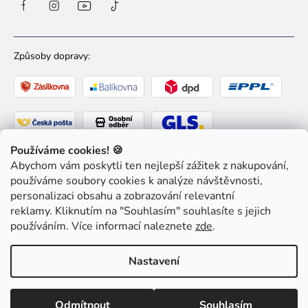
Způsoby dopravy:
Používáme cookies! 🍪
Abychom vám poskytli ten nejlepší zážitek z nakupování,
Způsoby platby:
používáme soubory cookies k analýze návštěvnosti,
personalizaci obsahu a zobrazování relevantní
reklamy. Kliknutím na "Souhlasím" souhlasíte s jejich
používáním. Více informací naleznete
zde
.
Copyright 2026
Ziaja pro Tebe
. Všechna práva
Nastavení
vyhrazena.
Upravit nastavení cookies
Odmítnout
Souhlasím