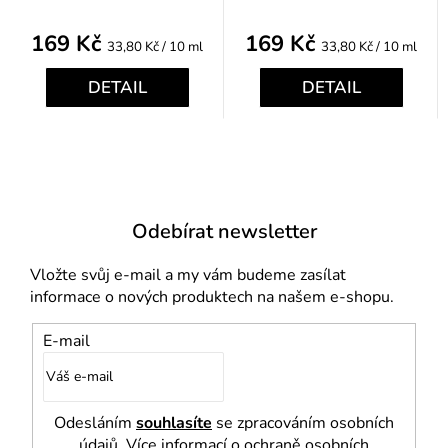
169 Kč
169 Kč
Měrná
Měrná
33,80 Kč / 10 ml
33,80 Kč / 10 ml
cena:
cena:
DETAIL
DETAIL
Odebírat newsletter
Vložte svůj e-mail a my vám budeme zasílat
informace o nových produktech na našem e-shopu.
E-mail
Odesláním
souhlasíte
se zpracováním osobních
údajů. Více informací o ochraně osobních