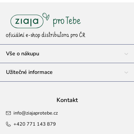
Z
á
p
a
t
í
Vše o nákupu
Užitečné informace
Kontakt
info
@
ziajaprotebe.cz
+420 771 143 879