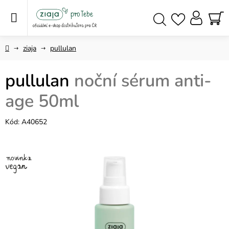
Přejít
na
obsah
NÁ
Hledat
KO
Domů
ziaja
pullulan
pullulan
noční sérum anti-
age 50ml
Kód:
A40652