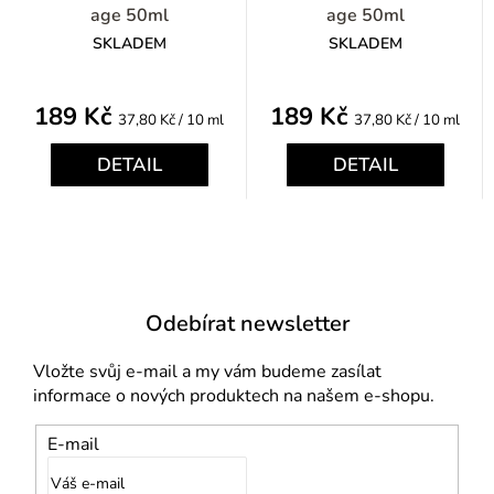
age 50ml
age 50ml
SKLADEM
SKLADEM
189 Kč
189 Kč
Měrná
Měrná
37,80 Kč / 10 ml
37,80 Kč / 10 ml
cena:
cena:
DETAIL
DETAIL
Odebírat newsletter
Vložte svůj e-mail a my vám budeme zasílat
informace o nových produktech na našem e-shopu.
E-mail