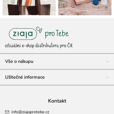
Z
á
p
a
t
í
Vše o nákupu
Užitečné informace
Kontakt
info
@
ziajaprotebe.cz