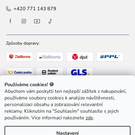
+420 771 143 879
Způsoby dopravy:
Používáme cookies! 🍪
Abychom vám poskytli ten nejlepší zážitek z nakupování,
Způsoby platby:
používáme soubory cookies k analýze návštěvnosti,
personalizaci obsahu a zobrazování relevantní
reklamy. Kliknutím na "Souhlasím" souhlasíte s jejich
používáním. Více informací naleznete
zde
.
Copyright 2026
Ziaja pro Tebe
. Všechna práva
Nastavení