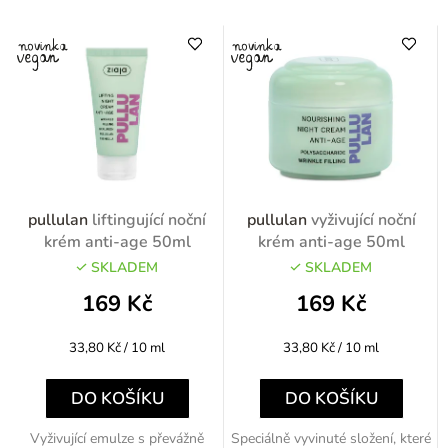
pullulan
liftingující noční
pullulan
vyživující noční
krém anti-age 50ml
krém anti-age 50ml
SKLADEM
SKLADEM
169 Kč
169 Kč
Měrná
Měrná
33,80 Kč / 10 ml
33,80 Kč / 10 ml
cena:
cena:
DO KOŠÍKU
DO KOŠÍKU
Vyživující emulze s převážně
Speciálně vyvinuté složení, které