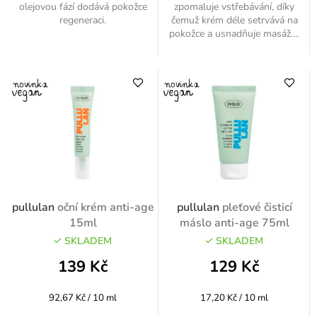
olejovou fází dodává pokožce
zpomaluje vstřebávání, díky
regeneraci.
čemuž krém déle setrvává na
pokožce a usnadňuje masáž....
pullulan
oční krém anti-age
pullulan
pleťové čisticí
15ml
máslo anti-age 75ml
SKLADEM
SKLADEM
139 Kč
129 Kč
Měrná
Měrná
92,67 Kč / 10 ml
17,20 Kč / 10 ml
cena:
cena: