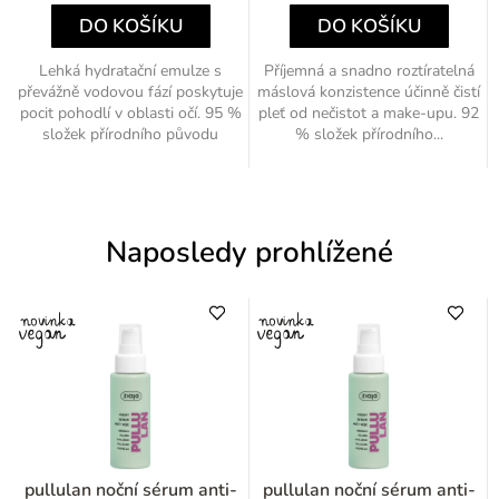
DO KOŠÍKU
DO KOŠÍKU
Lehká hydratační emulze s
Příjemná a snadno roztíratelná
převážně vodovou fází poskytuje
máslová konzistence účinně čistí
pocit pohodlí v oblasti očí. 95 %
pleť od nečistot a make-upu. 92
složek přírodního původu
% složek přírodního...
Naposledy prohlížené
pullulan noční sérum anti-
pullulan noční sérum anti-