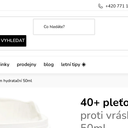
+420 771 
inky
prodejny
blog
letní tipy ☀️
ám hydratační 50ml
40+ pleť
proti vrá