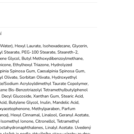
í
Water), Hexyl Laurate, Isohexadecane, Glycerin,
yl Stearate, PEG-100 Stearate, Steareth-2,
ene Glycol, Butyl Methoxydibenzoylmethane,
icone, Ethylhexyl Triazone, Hydrolyzed
pinia Spinosa Gum, Caesalpinia Spinosa Gum,
yl Olivate, Sorbitan Olivate, Hydroxyethyl
te/Sodium Acryloyldimethyl Taurate Copolymer,
ene Bis-Benzotriazolyl Tetramethylbutylphenol
, Decyl Glucoside, Xanthan Gum, Stearic Acid,
Acid, Butylene Glycol, Inulin, Mandelic Acid,
xyacetophenone, Methylparaben, Parfum
ance), Hexyl Cinnamal, Linalool, Geranyl Acetate,
Isomethyl Ionone, Citronellol, Tetramethyl
octahydronaphthalenes, Linalyl Acetate. Uvedený
 složek je podle aktuálního stavu výroby ze dne: