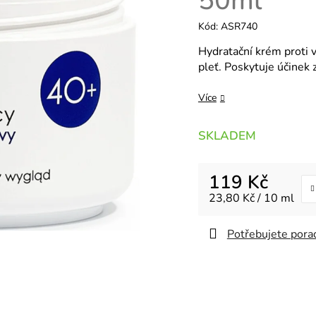
50ml
Kód:
ASR740
Hydratační krém proti v
pleť. Poskytuje účinek
Více
SKLADEM
119 Kč
Měrná cena:
23,80 Kč / 10 ml
Potřebujete porad