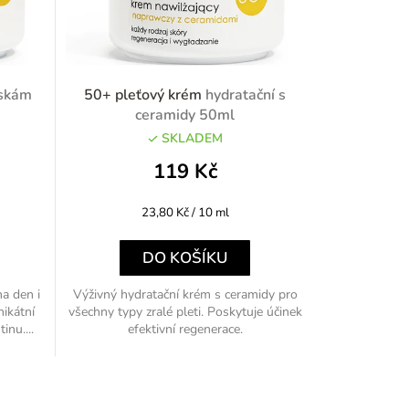
áskám
50+ pleťový krém
hydratační s
ceramidy 50ml
SKLADEM
119 Kč
Měrná
23,80 Kč / 10 ml
cena:
DO KOŠÍKU
a den i
Výživný hydratační krém s ceramidy pro
nikátní
všechny typy zralé pleti. Poskytuje účinek
inu....
efektivní regenerace.