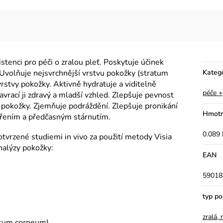
tenci pro péči o zralou pleť. Poskytuje účinek
Uvolňuje nejsvrchnější vrstvu pokožky (stratum
Kateg
stvy pokožky. Aktivně hydratuje a viditelně
péče +
avrací ji zdravý a mladší vzhled. Zlepšuje pevnost
 pokožky. Zjemňuje podráždění. Zlepšuje pronikání
Hmotn
zářením a předčasným stárnutím.
0.089 
tvrzené studiemi in vivo za použití metody Visia
alýzy pokožky:
EAN
59018
typ p
zralá,
ratum corneum)