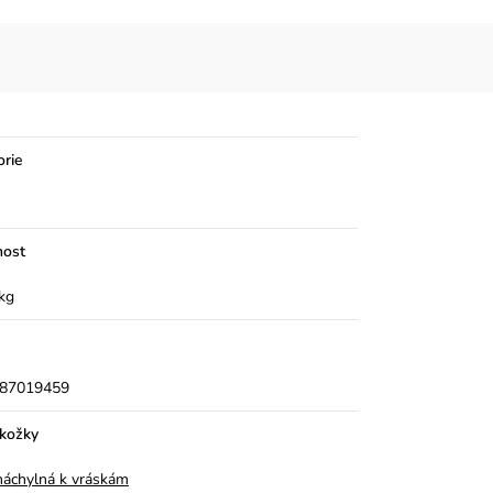
orie
ost
kg
87019459
okožky
 náchylná k vráskám