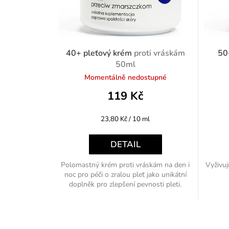
40+ pleťový krém
proti vráskám
50
50ml
Momentálně nedostupné
119 Kč
Měrná
23,80 Kč / 10 ml
cena:
DETAIL
Polomastný krém proti vráskám na den i
Vyživuj
noc pro péči o zralou pleť jako unikátní
doplněk pro zlepšení pevnosti pleti.