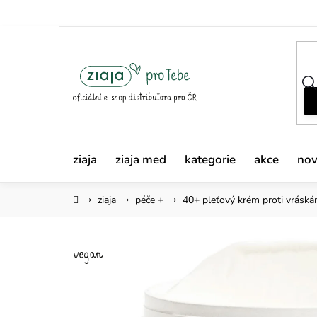
Přejít
na
obsah
ziaja
ziaja med
kategorie
akce
nov
Domů
ziaja
péče +
40+ pleťový krém
proti vrásk