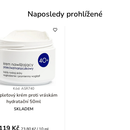
Naposledy prohlížené
Kód: ASR740
ťový krém proti vráskám
hydratační 50ml
SKLADEM
119 Kč
Měrná
23,80 Kč / 10 ml