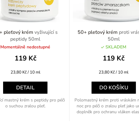
+ pleťový krém
vyživující s
50+ pleťový krém
proti vr
peptidy 50ml
50ml
Momentálně nedostupné
SKLADEM
119 Kč
119 Kč
Měrná
Měrná
23,80 Kč / 10 ml
23,80 Kč / 10 ml
cena:
cena:
DETAIL
DO KOŠÍKU
ící mastný krém s peptidy pro péči
Polomastný krém proti vráskám n
o suchou zralou pleť.
noc pro péči o zralou pleť jako u
doplněk pro ochranu vláken elast