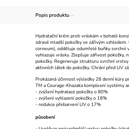
Popis produktu
Hydratační krém proti vráskám v bohaté konzis
zdravé mladší pokožky se zářivým vzhledem. 
corneum), odděluje odumřelé buňky svrchní vr
vyhlazuje vrásky. Zlepšuje zářivost pokožky, n
pokožky. Regeneruje strukturu svrchní vrstvy
aktivních látek do pokožky. Chrání před UV 
Prokázaná účinnost výsledky 28 denní kúry po
TM a Courage-Khazaka komplexní systémy an
- zvýšení hydratace pokožky o 80%
- zvýšení vyhlazení pokožky o 18%
- redukce přebarvení UV o 17%
působení
- Uvolňuje nejsvrchnější vrstvu pokožky (st