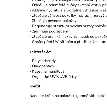
- Odděluje odumřelé buňky svrchní vrstvy p
- Aktivně hydratuje a viditelně vyhlazuje vrás
- Zlepšuje zářivost pokožky, navrací ji zdravý
- Zlepšuje pevnost pokožky
- Regeneruje strukturu svrchní vrstvy pokožk
- Zjemňuje podráždění
- Zlepšuje pronikání aktivních látek do pokož
- Chrání před UV zářením a předčasným stár
aktivní látky
- Polysacharidy
- Oligopeptidy
- Kyselina mandlová
- Organické UVA/UVB filtry
použití
Naneste krém na pokožku a jemně vklepejte.