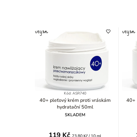
Kód: ASR740
40+ pleťový krém proti vráskám
40+ ple
hydratační 50ml
SKLADEM
119 Kč
Měrná
23,80 Kč / 10 ml