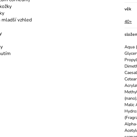
okožky
věk
ky
 a mladší vzhled
40+
y
složen
ky
Aqua (
nutím
Glycer
Propyl
Dimeth
Caesal
Cetear
Acryla
Methyl
(nano)
Malic 
Hydro
(Fragr
Alpha-
Acetyl
seznam