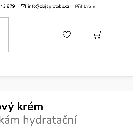
143 879
info
@
ziajaprotebe.cz
Přihlášení
NÁKUPNÍ
KOŠÍK
ový krém
skám hydratační