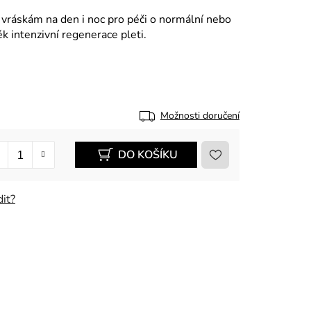
vráskám na den i noc pro péči o normální nebo
k intenzivní regenerace pleti.
Možnosti doručení
DO KOŠÍKU
it?