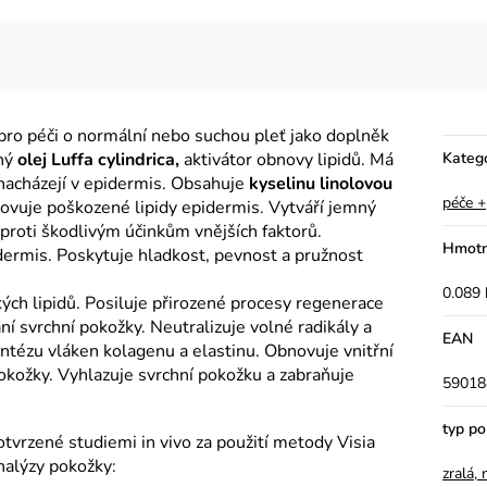
pro péči o normální nebo suchou pleť jako doplněk
nný
olej Luffa cylindrica,
aktivátor obnovy lipidů. Má
Kateg
 nacházejí v epidermis. Obsahuje
kyselinu linolovou
péče +
novuje poškozené lipidy epidermis. Vytváří jemný
proti škodlivým účinkům vnějších faktorů.
Hmotn
dermis. Poskytuje hladkost, pevnost a pružnost
0.089 
ých lipidů. Posiluje přirozené procesy regenerace
í svrchní pokožky. Neutralizuje volné radikály a
EAN
yntézu vláken kolagenu a elastinu. Obnovuje vnitřní
pokožky. Vyhlazuje svrchní pokožku a zabraňuje
59018
typ p
tvrzené studiemi in vivo za použití metody Visia
alýzy pokožky:
zralá,