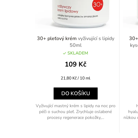
30+ pleťový krém
vyživující s lipidy
30+
50ml
kys
SKLADEM
109 Kč
Měrná
21,80 Kč / 10 ml
cena:
DO KOŠÍKU
Vyživující mastný krém s lipidy na noc pro
péči o suchou pleť. Zrychluje oslabené
hyal
procesy regenerace pokožky,...
nízkou 