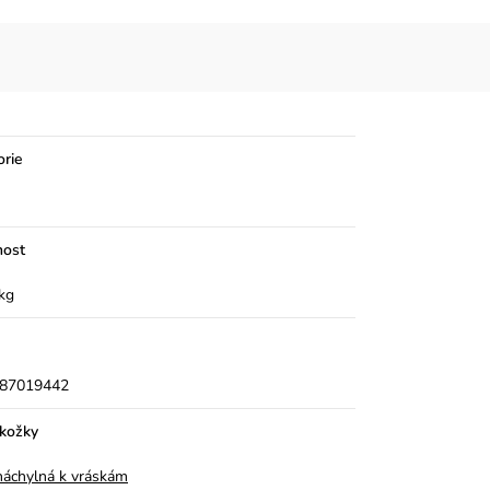
orie
ost
kg
87019442
okožky
 náchylná k vráskám