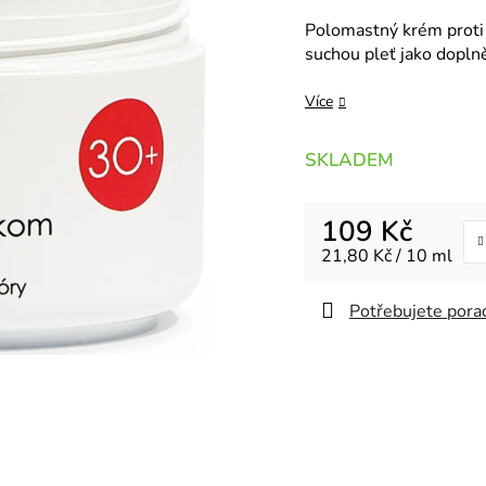
Polomastný krém proti 
suchou pleť jako doplně
Více
SKLADEM
109 Kč
Měrná cena:
21,80 Kč / 10 ml
Potřebujete porad