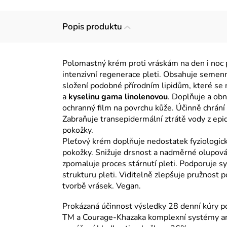
Popis produktu
Polomastný krém proti vráskám na den i noc 
intenzivní regenerace pleti. Obsahuje seme
složení podobné přírodním lipidům, které se
a
kyselinu gama linolenovou
. Doplňuje a ob
ochranný film na povrchu kůže. Účinně chrání 
Zabraňuje transepidermální ztrátě vody z epi
pokožky.
Pleťový krém doplňuje nedostatek fyziologick
pokožky. Snižuje drsnost a nadměrné olupován
zpomaluje proces stárnutí pleti. Podporuje s
strukturu pleti. Viditelně zlepšuje pružnost 
tvorbě vrásek. Vegan.
Prokázaná účinnost výsledky 28 denní kúry po
TM a Courage-Khazaka komplexní systémy an