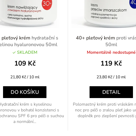
 pleťový krém
hydratační s
40+ pleťový krém
proti vr
elinou hyaluronovou 50ml
50ml
SKLADEM
Momentálně nedostupné
109 Kč
119 Kč
Měrná
Měrná
21,80 Kč / 10 ml
23,80 Kč / 10 ml
cena:
cena:
DO KOŠÍKU
DETAIL
Hydratační krém s kyselinou
Polomastný krém proti vráskám n
uronovou v bohaté konzistenci s
noc pro péči o zralou pleť jako u
ochranou SPF 6 pro péči o suchou
doplněk pro zlepšení pevnosti p
a normální...