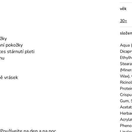
věk
30+
složen
ožky
hní pokožky
Aqua (
es stárnutí pleti
Dicapr
inu
Ethylh
Steara
(Minera
Wax), 
bě vrásek
Ricino
Protei
Crispu
Gum, 
Acetat
Herbac
Acryla
Phenox
Používejte na den a na noc.
Linalo