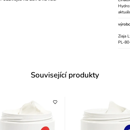
Hydrox
aktuál
výrob
Ziaja 
PL-80-
Související produkty