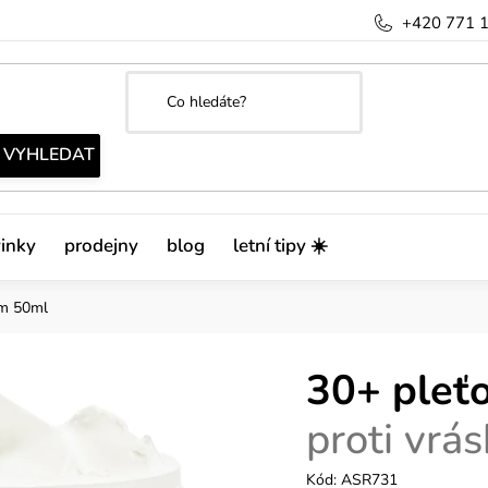
+420 771 
inky
prodejny
blog
letní tipy ☀️
ám 50ml
30+ pleť
proti vrá
Kód:
ASR731