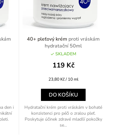
áskám
40+ pleťový krém
proti vráskám
hydratační 50ml
SKLADEM
119 Kč
Měrná
23,80 Kč / 10 ml
cena:
DO KOŠÍKU
a den i
Hydratační krém proti vráskám v bohaté
nikátní
konzistenci pro péči o zralou pleť.
leti.
Poskytuje účinek zdravé mladší pokožky
se...