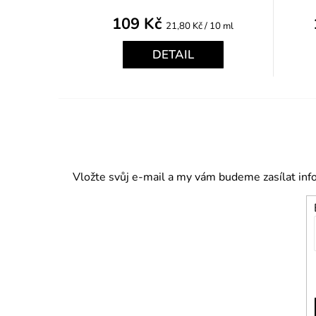
109 Kč
Měrná
21,80 Kč / 10 ml
cena:
DETAIL
Vložte svůj e-mail a my vám budeme zasílat in