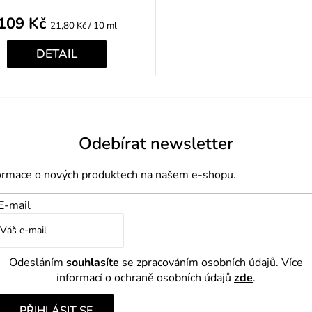
109 Kč
Měrná
21,80 Kč / 10 ml
cena:
DETAIL
Odebírat newsletter
formace o nových produktech na našem e-shopu.
E-mail
Odesláním
souhlasíte
se zpracováním osobních údajů. Více
informací o ochraně osobních údajů
zde
.
PŘIHLÁSIT SE