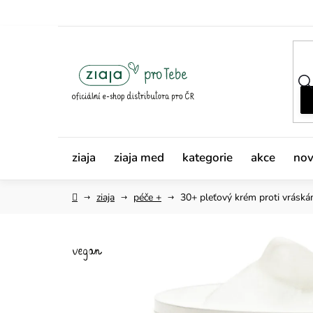
Přejít
na
obsah
ziaja
ziaja med
kategorie
akce
nov
Domů
ziaja
péče +
30+ pleťový krém
proti vrásk