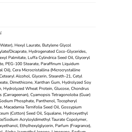
í
Water), Hexyl Laurate, Butylene Glycol
ylate/Dicaprate, Hydrogenated Coco-Glycerides,
exyl Palmitate, Luffa Cylindrica Seed Oil, Glyceryl
te, PEG-100 Stearate, Paraffinum Liquidum
l Oil), Cera Microcristallina (Microcrystalline
Cetearyl Alcohol, Glycerin, Steareth-21, Cetyl
leate, Dimethicone, Xanthan Gum, Hydrolyzed Soy
n, Hydrolyzed Wheat Protein, Glucose, Chondrus
s (Carrageenan), Cyamopsis Tetragonoloba (Guar)
Sodium Phosphate, Panthenol, Tocopheryl
e, Macadamia Ternifolia Seed Oil, Gossypium
eum (Cotton) Seed Oil, Squalane, Hydroxyethyl
te/Sodium Acryloyldimethyl Taurate Copolymer,
yethanol, Ethylhexylglycerin, Parfum (Fragrance),
ol, Alpha-Isomethyl Ionone, Limonene, Sodium