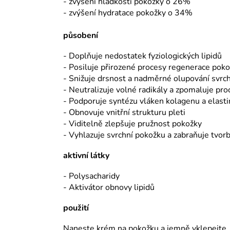
- zvýšení hladkosti pokožky o 26%
- zvýšení hydratace pokožky o 34%
působení
- Doplňuje nedostatek fyziologických lipidů
- Posiluje přirozené procesy regenerace pok
- Snižuje drsnost a nadměrné olupování svrc
- Neutralizuje volné radikály a zpomaluje proc
- Podporuje syntézu vláken kolagenu a elast
- Obnovuje vnitřní strukturu pleti
- Viditelně zlepšuje pružnost pokožky
- Vyhlazuje svrchní pokožku a zabraňuje tvor
aktivní látky
- Polysacharidy
- Aktivátor obnovy lipidů
použití
Naneste krém na pokožku a jemně vklepejte. 