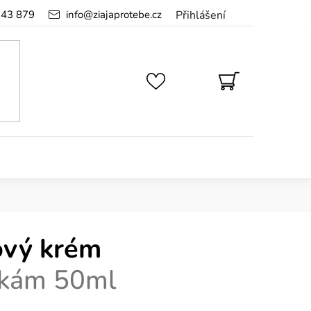
143 879
info
@
ziajaprotebe.cz
Přihlášení
NÁKUPNÍ
KOŠÍK
ový krém
skám 50ml