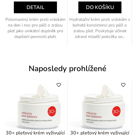
DETAIL
DO KOŠÍKU
Polomastný krém proti vráskám
Hydratační krém proti vráskám v
na den i noc pro péči o zralou
bohaté konzistenci pro péči o
pleť jako unikátní doplněk pro
zralou pleť. Poskytuje účinek
zlepšení pevnosti pleti.
zdravé mladší pokožky se...
Naposledy prohlížené
30+ pleťový krém vyživující
30+ pleťový krém vyživující