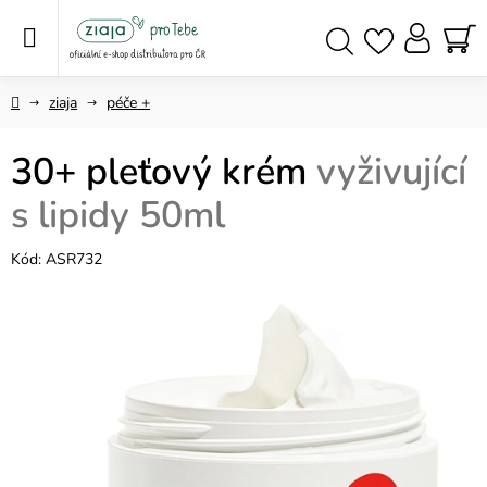
Přejít
na
obsah
NÁ
Hledat
KO
Domů
ziaja
péče +
30+ pleťový krém
vyživující
s lipidy 50ml
Kód:
ASR732