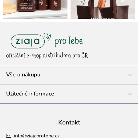
Z
á
p
a
t
í
Vše o nákupu
Užitečné informace
Kontakt
info
@
ziajaprotebe.cz