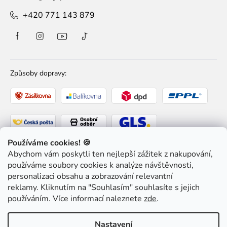
+420 771 143 879
Způsoby dopravy:
Používáme cookies! 🍪
Abychom vám poskytli ten nejlepší zážitek z nakupování,
Způsoby platby:
používáme soubory cookies k analýze návštěvnosti,
personalizaci obsahu a zobrazování relevantní
reklamy. Kliknutím na "Souhlasím" souhlasíte s jejich
používáním. Více informací naleznete
zde
.
Copyright 2026
Ziaja pro Tebe
. Všechna práva
Nastavení