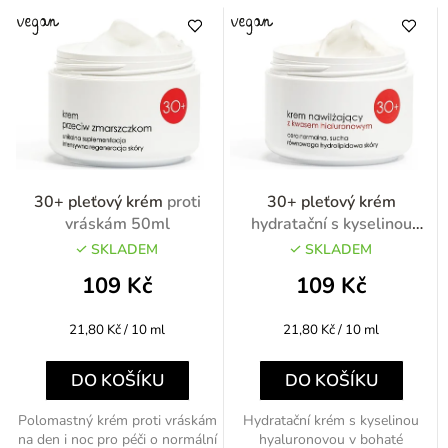
30+ pleťový krém
proti
30+ pleťový krém
vráskám 50ml
hydratační s kyselinou
hyaluronovou 50ml
SKLADEM
SKLADEM
109 Kč
109 Kč
Měrná
Měrná
21,80 Kč / 10 ml
21,80 Kč / 10 ml
cena:
cena:
DO KOŠÍKU
DO KOŠÍKU
Polomastný krém proti vráskám
Hydratační krém s kyselinou
na den i noc pro péči o normální
hyaluronovou v bohaté