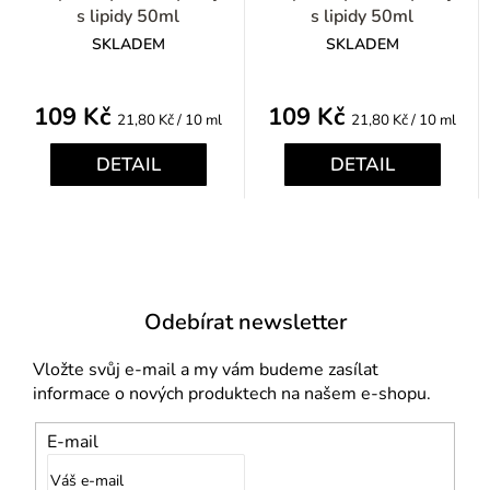
s lipidy 50ml
s lipidy 50ml
SKLADEM
SKLADEM
109 Kč
109 Kč
Měrná
Měrná
21,80 Kč / 10 ml
21,80 Kč / 10 ml
cena:
cena:
DETAIL
DETAIL
Odebírat newsletter
Vložte svůj e-mail a my vám budeme zasílat
informace o nových produktech na našem e-shopu.
E-mail