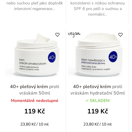
nebo suchou pleť jako doplněk
konzistenci s nízkou ochranou
intenzivní regenerace...
SPF 6 pro péči o suchou a
normální...
40+ pleťový krém
proti
40+ pleťový krém
proti
vráskám 50ml
vráskám hydratační 50ml
Momentálně nedostupné
SKLADEM
119 Kč
119 Kč
Měrná
Měrná
23,80 Kč / 10 ml
23,80 Kč / 10 ml
cena:
cena: